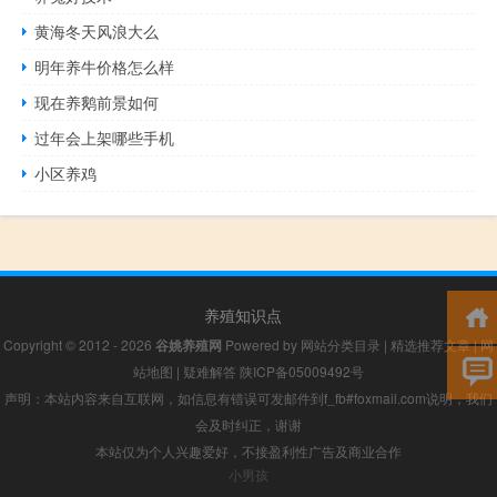
黄海冬天风浪大么
明年养牛价格怎么样
现在养鹅前景如何
过年会上架哪些手机
小区养鸡
养殖知识点
Copyright © 2012 - 2026
谷姚养殖网
Powered by
网站分类目录
|
精选推荐文章
|
网
站地图
|
疑难解答
陕ICP备05009492号
声明：本站内容来自互联网，如信息有错误可发邮件到f_fb#foxmail.com说明，我们
会及时纠正，谢谢
本站仅为个人兴趣爱好，不接盈利性广告及商业合作
小男孩