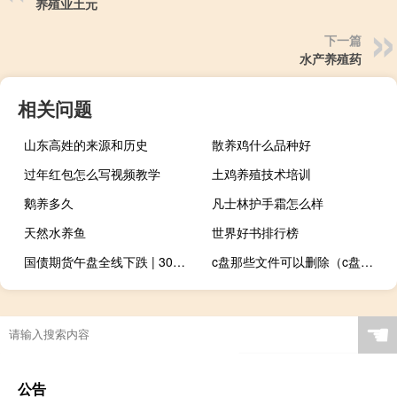
养殖业土元
下一篇
水产养殖药
相关问题
山东高姓的来源和历史
散养鸡什么品种好
过年红包怎么写视频教学
土鸡养殖技术培训
鹅养多久
凡士林护手霜怎么样
天然水养鱼
世界好书排行榜
国债期货午盘全线下跌 | 30年期主力合约跌0.32%10年期主力合约跌0.18%5年期主力合约跌0.15%2年期主力合约跌0.06%
c盘那些文件可以删除（c盘哪些文件可以删）
☚
公告