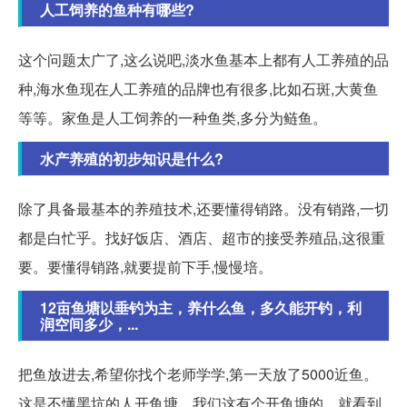
人工饲养的鱼种有哪些?
这个问题太广了,这么说吧,淡水鱼基本上都有人工养殖的品
种,海水鱼现在人工养殖的品牌也有很多,比如石斑,大黄鱼
等等。家鱼是人工饲养的一种鱼类,多分为鲢鱼。
水产养殖的初步知识是什么?
除了具备最基本的养殖技术,还要懂得销路。没有销路,一切
都是白忙乎。找好饭店、酒店、超市的接受养殖品,这很重
要。要懂得销路,就要提前下手,慢慢培。
12亩鱼塘以垂钓为主，养什么鱼，多久能开钓，利
润空间多少，...
把鱼放进去,希望你找个老师学学,第一天放了5000近鱼。
这是不懂黑坑的人开鱼塘。我们这有个开鱼塘的。就看到