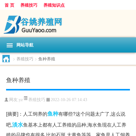
首 页
养殖技巧
养殖知识点
网站导航
>
养殖技巧
>
鱼种养殖
鱼种养殖
养殖技巧
网友:
yz
2022-10-26 07:14:43
鱼种
[摘要]：人工饲养的
有哪些?这个问题太广了,这么说
淡水
吧,
鱼基本上都有人工养殖的品种,海水鱼现在人工养
殖的品牌也有很多,比如石斑,大黄鱼等等。家鱼是人工饲养