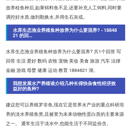
放养桂鱼种后,如果铒料鱼不足,还要补充人工饲料,同时要
调控好水质,做到勤换水,并用生石灰或。
水库生态渔业养殖鱼种放养为什么要混养? - 18848
21 的回...
水库生态渔业养殖鱼种放养为什么要混养? 共1个回答 写
回答 生活 爱好 数码 农牧 宠物 美妆 美食 旅游 汽车 法律
金融 游戏 母婴 健康 运动 教育 1884821 湖。
我想发展水产养殖谁介绍几种长得快杂食性经济效
益好的鱼种?
建议您可以养殖罗非鱼,现在它是世界水产业的重点科研培
养的淡水养殖鱼类,且被誉为未来动物性蛋白质的主要来源
之一。 通常生活于淡水中,也能生活于不同盐份含。