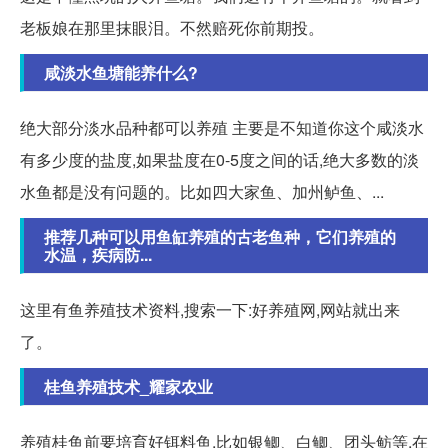
老板娘在那里抹眼泪。不然赔死你前期投。
咸淡水鱼塘能养什么?
绝大部分淡水品种都可以养殖 主要是不知道你这个咸淡水
有多少度的盐度,如果盐度在0-5度之间的话,绝大多数的淡
水鱼都是没有问题的。比如四大家鱼、加州鲈鱼、...
推荐几种可以用鱼缸养殖的古老鱼种，它们养殖的
水温，疾病防...
这里有鱼养殖技术资料,搜索一下:好养殖网,网站就出来
了。
桂鱼养殖技术_耀家农业
养殖桂鱼前要培育好铒料鱼,比如银鲫、白鲫、团头鲂等,在