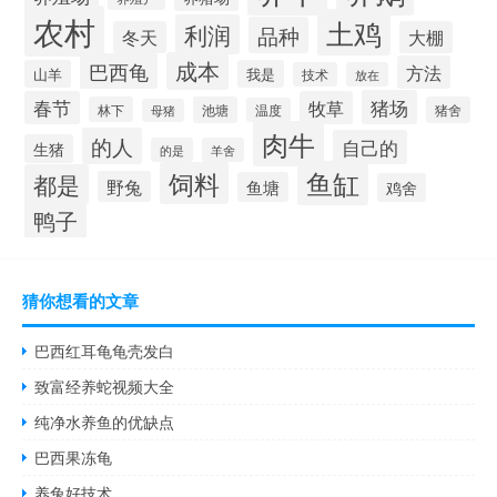
农村
土鸡
利润
品种
冬天
大棚
成本
巴西龟
方法
山羊
我是
技术
放在
猪场
春节
牧草
林下
池塘
猪舍
温度
母猪
肉牛
的人
自己的
生猪
的是
羊舍
鱼缸
饲料
都是
野兔
鱼塘
鸡舍
鸭子
猜你想看的文章
巴西红耳龟龟壳发白
致富经养蛇视频大全
纯净水养鱼的优缺点
巴西果冻龟
养兔好技术