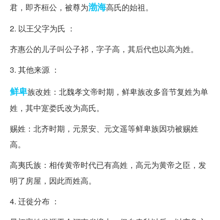
渤海
君，即齐桓公，被尊为
高氏的始祖。
2. 以王父字为氏 ：
齐惠公的儿子叫公子祁，字子高，其后代也以高为姓。
3. 其他来源 ：
鲜卑
族改姓：北魏孝文帝时期，鲜卑族改多音节复姓为单
姓，其中寔娄氏改为高氏。
赐姓：北齐时期，元景安、元文遥等鲜卑族因功被赐姓
高。
高夷氏族：相传黄帝时代已有高姓，高元为黄帝之臣，发
明了房屋，因此而姓高。
4. 迁徙分布 ：