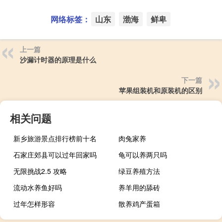
网络标签：
山东
渤海
鲜卑
上一篇
沙漏计时器的原理是什么
下一篇
苹果组装机和原装机的区别
相关问题
新乡旅游景点排行榜前十名
肉兔家养
石家庄郊县可以过年回家吗
龟可以养两只吗
无限挑战2.5 攻略
绿豆养殖方法
流动水养鱼好吗
养羊用的舔砖
过年怎样形容
散养鸡产蛋箱