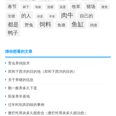
猪场
春节
牧草
林下
池塘
猪舍
温度
母猪
肉牛
的人
自己的
生猪
的是
羊舍
鱼缸
饲料
都是
野兔
鱼塘
鸡舍
鸭子
猜你想看的文章
育虫养鸡技术
郑和下西洋的目的地（郑和下西洋的目的）
关于养猪的信息
鹅一般养多久下蛋
阳泉养羊基地
过年时别具韵味的事例
糜烂性胃炎多久能愈合（糜烂性胃炎多久能治愈）