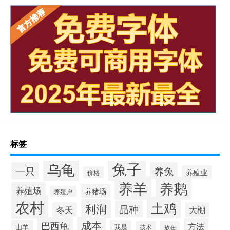
标签
兔子
乌龟
一只
养兔
养殖业
价格
养羊
养鹅
养殖场
养猪场
养殖户
农村
土鸡
利润
品种
冬天
大棚
成本
巴西龟
方法
山羊
我是
技术
放在