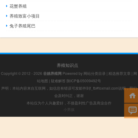
花蟹养殖
养殖致富小项目
兔子养殖尾巴
养殖知识点
Copyright © 2012 - 2026
谷姚养殖网
Powered by
网站分类目录
|
精选推荐文章
|
网
站地图
|
疑难解答
陕ICP备05009492号
声明：本站内容来自互联网，如信息有错误可发邮件到f_fb#foxmail.com说明，我们
会及时纠正，谢谢
本站仅为个人兴趣爱好，不接盈利性广告及商业合作
小男孩