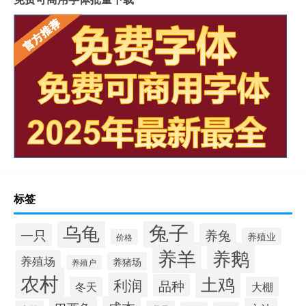
标签
兔子
乌龟
一只
养兔
养殖业
价格
养羊
养鹅
养殖场
养猪场
养殖户
农村
土鸡
利润
品种
冬天
大棚