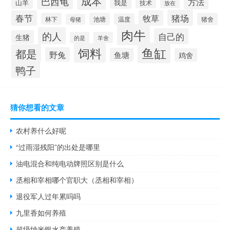
成本
巴西龟
方法
山羊
我是
技术
放在
猪场
春节
牧草
林下
池塘
猪舍
温度
母猪
肉牛
的人
自己的
生猪
的是
羊舍
鱼缸
饲料
都是
野兔
鱼塘
鸡舍
鸭子
猜你想看的文章
农村养什么好呢
“过雨湿残阳”的出处是哪里
油电混合和纯电动牌照区别是什么
丞相和宰相哪个官职大（丞相和宰相）
退役军人过年累吗吗
九里香如何养殖
超级纳米银水产养殖