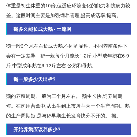
体重是初生体重的10倍,但适应环境变化的能力和抗病力较
差。这段时间主要是加强饲养管理,提高成活率,提高。
鹅多久能长成大鹅 - 土流网
鹅一般3个月左右长成大鹅,不同的品种、不同养殖条件下
会有一定差异。鹅一般每个月能长1-2斤,小型成年鹅在6-9
斤,中型成年鹅在9-12斤左右,公鹅和母鹅。
鹅一般多少天出栏?
鹅的养殖周期,一般为三个月左右。 鹅生长快,饲养周期
短。在肉用畜禽中,从出生到上市屠宰为一个生产周期。鹅
的生产周期短,是与鹅早期生长发育快分不开的。 据。
开始养鹅应该养多少?