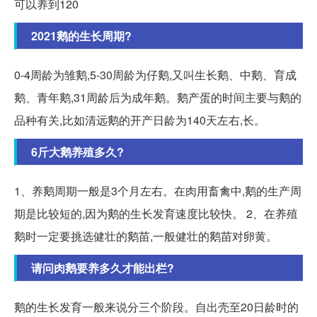
可以养到120
2021鹅的生长周期?
0-4周龄为雏鹅,5-30周龄为仔鹅,又叫生长鹅、中鹅、育成
鹅、青年鹅,31周龄后为成年鹅。鹅产蛋的时间主要与鹅的
品种有关,比如清远鹅的开产日龄为140天左右,长。
6斤大鹅养殖多久?
1、养鹅周期一般是3个月左右。在肉用畜禽中,鹅的生产周
期是比较短的,因为鹅的生长发育速度比较快。 2、在养殖
鹅时一定要挑选健壮的鹅苗,一般健壮的鹅苗对卵黄。
请问肉鹅要养多久才能出栏?
鹅的生长发育一般来说分三个阶段。自出壳至20日龄时的