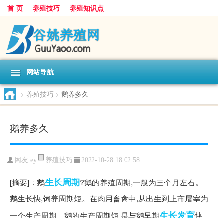
首 页
养殖技巧
养殖知识点
网站导航
>
养殖技巧
>
鹅养多久
鹅养多久
养殖技巧
网友:
ey
2022-10-28 18:02:58
生长
周期
[摘要]：鹅
?鹅的养殖周期,一般为三个月左右。
鹅生长快,饲养周期短。在肉用畜禽中,从出生到上市屠宰为
生长发育
一个生产周期。鹅的生产周期短,是与鹅早期
快