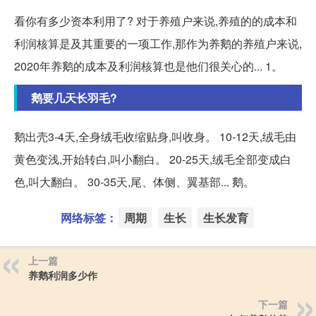
看你有多少资本利用了? 对于养殖户来说,养殖的的成本和
利润核算是及其重要的一项工作,那作为养鹅的养殖户来说,
2020年养鹅的成本及利润核算也是他们很关心的... 1。
鹅要几天长羽毛?
鹅出壳3-4天,全身绒毛收缩贴身,叫收身。 10-12天,绒毛由
黄色变浅,开始转白,叫小翻白。 20-25天,绒毛全部变成白
色,叫大翻白。 30-35天,尾、体侧、翼基部... 鹅。
网络标签：
周期
生长
生长发育
上一篇
养鹅利润多少作
下一篇