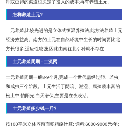
种或虫卵的渠道也决定了投入的成本;再有养殖土元。
怎样养殖土元?
土元养殖,比较先进的是立体式恒温养殖法,此方法养殖土元
经济效益高。南方的土元在自然环境中生长的时间要比北
方长很多,适应性较强,因此由南往北引种就不存在...
土元养殖周期 - 土流网
土元养殖周期一般8-9个月,完成一个世代需经过卵、若虫
和成虫三个阶段。土元生活于阴暗、潮湿、腐殖质丰富的
松土中,怕阳光,白天潜伏,主要是在夜晚活。
土元养殖多少钱一斤?
按100平米立体养殖面积粗略计算: 饲料:6000-9000元/年;