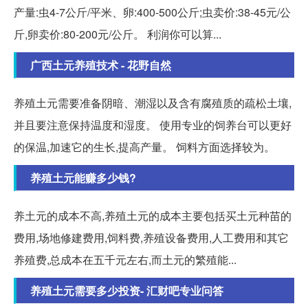
产量:虫4-7公斤/平米、卵:400-500公斤;虫卖价:38-45元/公
斤,卵卖价:80-200元/公斤。 利润你可以算...
广西土元养殖技术 - 花野自然
养殖土元需要准备阴暗、潮湿以及含有腐殖质的疏松土壤,
并且要注意保持温度和湿度。 使用专业的饲养台可以更好
的保温,加速它的生长,提高产量。 饲料方面选择较为。
养殖土元能赚多少钱?
养土元的成本不高,养殖土元的成本主要包括买土元种苗的
费用,场地修建费用,饲料费,养殖设备费用,人工费用和其它
养殖费,总成本在五千元左右,而土元的繁殖能...
养殖土元需要多少投资- 汇财吧专业问答