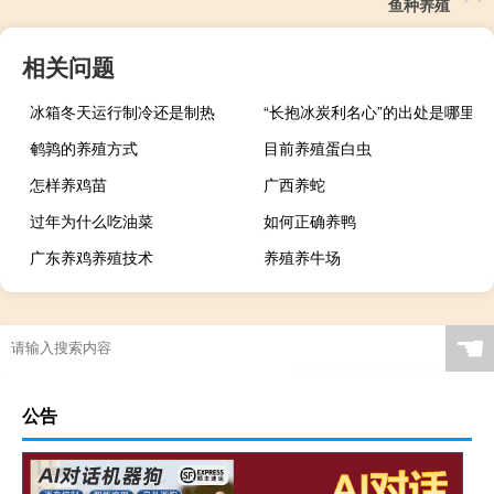
鱼种养殖
相关问题
冰箱冬天运行制冷还是制热
“长抱冰炭利名心”的出处是哪里
鹌鹑的养殖方式
目前养殖蛋白虫
怎样养鸡苗
广西养蛇
过年为什么吃油菜
如何正确养鸭
广东养鸡养殖技术
养殖养牛场
☚
公告