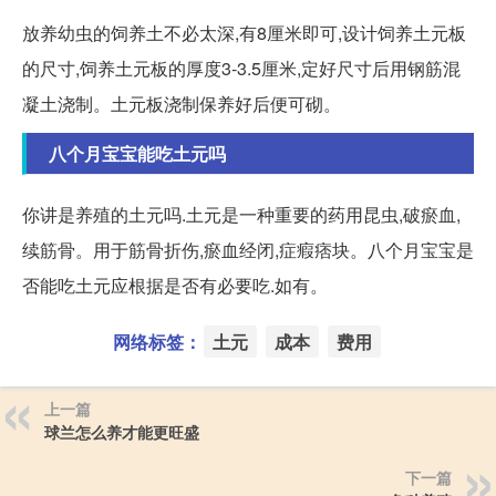
放养幼虫的饲养土不必太深,有8厘米即可,设计饲养土元板
的尺寸,饲养土元板的厚度3-3.5厘米,定好尺寸后用钢筋混
凝土浇制。土元板浇制保养好后便可砌。
八个月宝宝能吃土元吗
你讲是养殖的土元吗.土元是一种重要的药用昆虫,破瘀血,
续筋骨。用于筋骨折伤,瘀血经闭,症瘕痞块。八个月宝宝是
否能吃土元应根据是否有必要吃.如有。
网络标签：
土元
成本
费用
上一篇
球兰怎么养才能更旺盛
下一篇