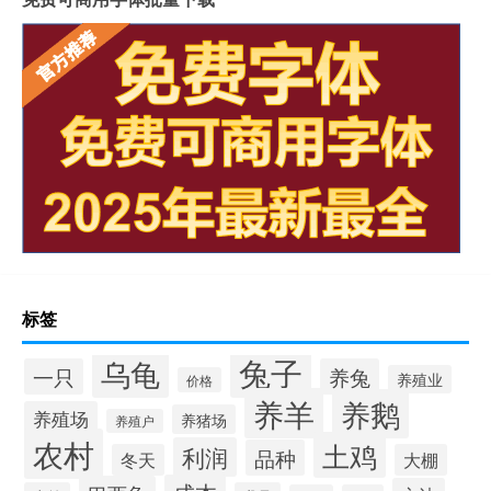
标签
兔子
乌龟
一只
养兔
养殖业
价格
养羊
养鹅
养殖场
养猪场
养殖户
农村
土鸡
利润
品种
冬天
大棚