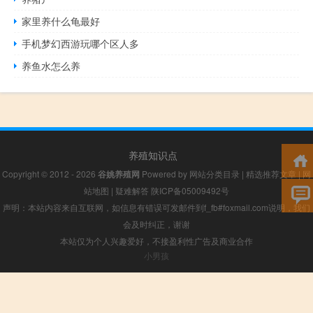
家里养什么龟最好
手机梦幻西游玩哪个区人多
养鱼水怎么养
养殖知识点
Copyright © 2012 - 2026
谷姚养殖网
Powered by
网站分类目录
|
精选推荐文章
|
网
站地图
|
疑难解答
陕ICP备05009492号
声明：本站内容来自互联网，如信息有错误可发邮件到f_fb#foxmail.com说明，我们
会及时纠正，谢谢
本站仅为个人兴趣爱好，不接盈利性广告及商业合作
小男孩