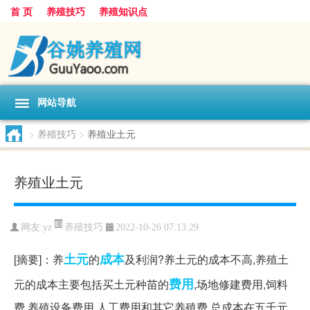
首 页
养殖技巧
养殖知识点
网站导航
>
养殖技巧
>
养殖业土元
养殖业土元
养殖技巧
网友:
yz
2022-10-26 07:13:29
土元
成本
[摘要]：养
的
及利润?养土元的成本不高,养殖土
费用
元的成本主要包括买土元种苗的
,场地修建费用,饲料
费,养殖设备费用,人工费用和其它养殖费,总成本在五千元