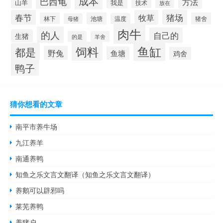
成本
巴西龟
方法
山羊
我是
技术
放在
猪场
春节
牧草
林下
池塘
猪舍
温度
母猪
肉牛
的人
自己的
生猪
的是
羊舍
鱼缸
饲料
都是
野兔
鱼塘
鸡舍
鸭子
猜你想看的文章
南平市养牛场
九江养羊
南通养鸭
知鱼之乐文言文翻译（知鱼之乐文言文翻译）
养鹅可以辟邪吗
莱芜养鸭
养猪户