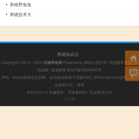
养殖野兔兔
养猪技术大
养殖知识点
Copyright © 2012 - 2026
谷姚养殖网
Powered by
网站分类目录
|
精选推荐文章
|
网
站地图
|
疑难解答
陕ICP备05009492号
声明：本站内容来自互联网，如信息有错误可发邮件到f_fb#foxmail.com说明，我们
会及时纠正，谢谢
本站仅为个人兴趣爱好，不接盈利性广告及商业合作
小男孩