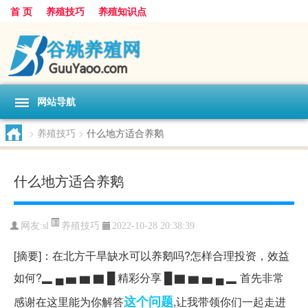
首 页
养殖技巧
养殖知识点
网站导航
>
养殖技巧
>
什么地方适合养鹅
什么地方适合养鹅
养殖技巧
网友:
sl
2022-10-28 20:38:39
[摘要]：在北方干旱缺水可以养鹅吗?怎样合理投资，效益
如何?▂ ▄ ▅ ▆ ▇ █ 精彩分享 █ ▇ ▆ ▅ ▄ ▂ 首先非常
这个问题
感谢在这里能为你解答
,让我带领你们一起走进