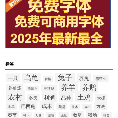
标签
兔子
乌龟
一只
养兔
养殖业
价格
养羊
养鹅
养殖场
养猪场
养殖户
农村
土鸡
利润
品种
冬天
大棚
成本
巴西龟
方法
山羊
我是
技术
放在
猪场
春节
牧草
林下
池塘
猪舍
温度
母猪