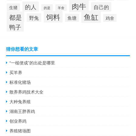
肉牛
的人
自己的
生猪
的是
羊舍
鱼缸
饲料
都是
野兔
鱼塘
鸡舍
鸭子
猜你想看的文章
“一槌便成”的出处是哪里
买羊养
标准化猪场
散养养鸡技术大全
大种兔养殖
湖南王胖养鸡
创业养鸡
养殖猪场图