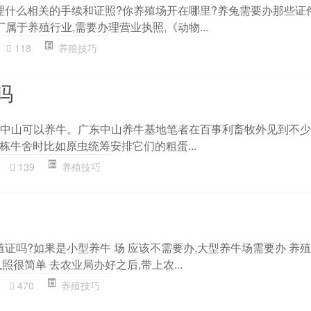
办理什么相关的手续和证照?你养殖场开在哪里?养兔需要办那些证
属于养殖行业,需要办理营业执照,《动物...
118
养殖技巧
吗
吗?中山可以养牛。广东中山养牛基地笔者在百事利畜牧外见到不
栋牛舍时比如原虫统筹安排它们的粗蛋...
139
养殖技巧
殖证吗?如果是小型养牛 场 应该不需要办,大型养牛场需要办 养
照很简单 去农业局办好之后,带上农...
470
养殖技巧