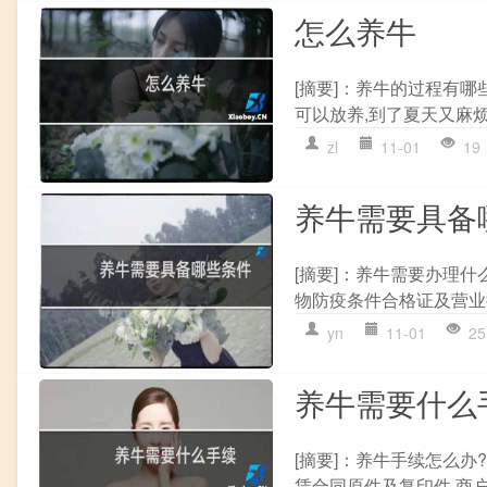
怎么养牛
[摘要]：养牛的过程有哪些
可以放养,到了夏天又麻烦
zl
11-01
19
养牛需要具备
[摘要]：养牛需要办理
物防疫条件合格证及营业执
yn
11-01
25
养牛需要什么
[摘要]：养牛手续怎么
赁合同原件及复印件,商户