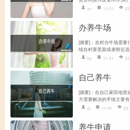
yn
11-01
23
办养牛场
[摘要]：农村办牛场需
续在村寨里面或者附近选择
by
11-01
23
自己养牛
[摘要]：在自己家田地
方需要解决的手续主要有
zj
11-01
23
养牛申请