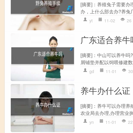
[摘要]：养殖兔子需要
办，上什么部去办?养兔厂
yt
11-02
26
广东适合养牛
[摘要]：中山可以养牛
屑铺垫并配以饲喂修建数
gd
11-01
30
养牛办什么证
[摘要]：养牛可以办理养
农业局去办理,办理营业执
yn
11-01
22