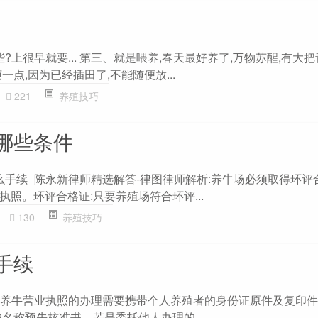
?上很早就要... 第三、就是喂养,春天最好养了,万物苏醒,有大把
一点,因为已经插田了,不能随便放...
221
养殖技巧
哪些条件
什么手续_陈永新律师精选解答-律图律师解析:养牛场必须取得环评
照。环评合格证:只要养殖场符合环评...
130
养殖技巧
手续
办?养牛营业执照的办理需要携带个人养殖者的身份证原件及复印件
名称预先核准书。若是委托他人办理的,...