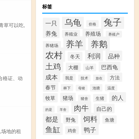
标签
兔子
乌龟
一只
价格
青草可以吃,
养兔
养殖场
养殖业
养殖户
养羊
养鹅
养猪场
农村
利润
品种
冬天
土鸡
巴西龟
大棚
山羊
成本
方法
合格证、动
我是
技术
放在
春节
林下
池塘
温度
母猪
的人
猪场
牧草
生猪
猪舍
肉牛
自己的
的是
羊舍
饲料
都是
野兔
鱼塘
鱼缸
鸭子
鸡舍
,场地的租