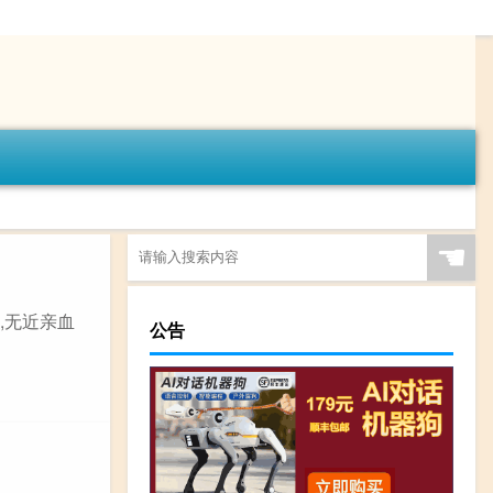
☚
,无近亲血
公告