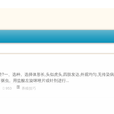
些?一、选种。选择体形长,头似虎头,四肢发达,外观均匀,无传染病
驱虫。用盐酸左旋咪唑片或针剂进行...
953
养殖技巧