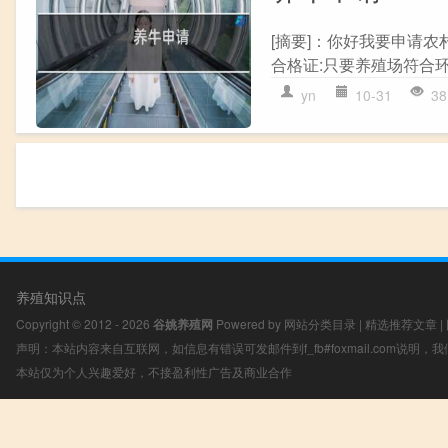
[摘要]：你好我要申请
合格证:只要养殖场符合环
yn
10-31
38
养殖知识点
Copyright © 2012 - 2026
谷姚养殖网
Powered by
网站分类目录
|
精选推荐文章
|
声明：本站内容来自互联网，如信息有错误可发邮件到f_fb#foxmail.com说明
本站仅为个人兴趣爱好，不接盈利性广告及商业合作