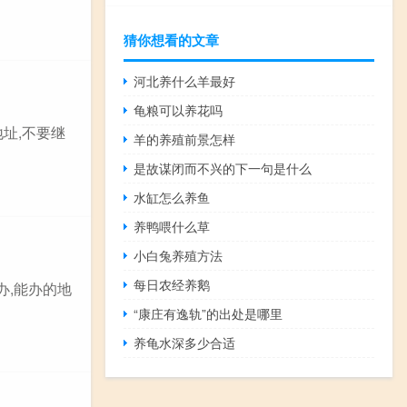
猜你想看的文章
河北养什么羊最好
龟粮可以养花吗
址,不要继
羊的养殖前景怎样
是故谋闭而不兴的下一句是什么
水缸怎么养鱼
养鸭喂什么草
小白兔养殖方法
每日农经养鹅
办,能办的地
“康庄有逸轨”的出处是哪里
养龟水深多少合适