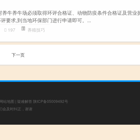
农村养牛养牛场必须取得环评合格证、动物防疫条件合格证及营业
评要求,到当地环保部门进行申请即可。...
197
养殖技巧
下一页
网站地图
|
疑难解答
陕ICP备05009492号
，我们会及时纠正，谢谢