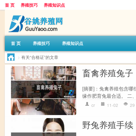
首 页
养殖技巧
养殖知识点
首 页
养殖技巧
养殖知识点
>
有关“合格证”的文章
畜禽养殖兔子
[摘要]：兔禽养殖包含哪
缘作肥育兔最合适。 二、
cr
11-02
29
野兔养殖手续