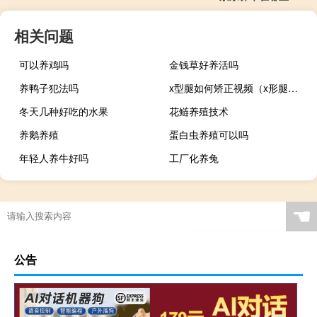
相关问题
可以养鸡吗
金钱草好养活吗
养鸭子犯法吗
x型腿如何矫正视频（x形腿如何矫正）
冬天几种好吃的水果
花鲢养殖技术
养鹅养殖
蛋白虫养殖可以吗
年轻人养牛好吗
工厂化养兔
☚
公告