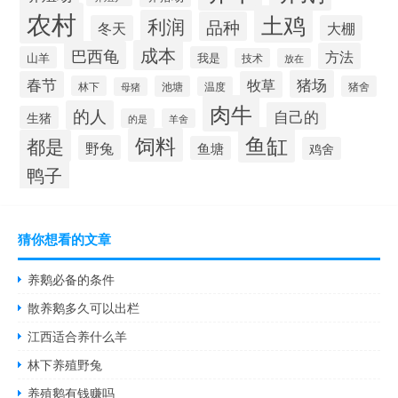
农村
土鸡
利润
品种
冬天
大棚
成本
巴西龟
方法
山羊
我是
技术
放在
猪场
春节
牧草
林下
池塘
猪舍
温度
母猪
肉牛
的人
自己的
生猪
的是
羊舍
鱼缸
饲料
都是
野兔
鱼塘
鸡舍
鸭子
猜你想看的文章
养鹅必备的条件
散养鹅多久可以出栏
江西适合养什么羊
林下养殖野兔
养殖鹅有钱赚吗