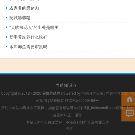
农家养的黑猪肉
防城港养猪
“犬吠探花人”的出处是哪里
新手养蛇养什么蛇好
水库养鱼需要审批吗
养殖知识点
Copyright © 2012 - 2026
谷姚养殖网
Powered by
网站分类目录
|
精选推荐文章
|
网
站地图
|
疑难解答
陕ICP备05009492号
声明：本站内容来自互联网，如信息有错误可发邮件到f_fb#foxmail.com说明，我们
会及时纠正，谢谢
本站仅为个人兴趣爱好，不接盈利性广告及商业合作
小男孩