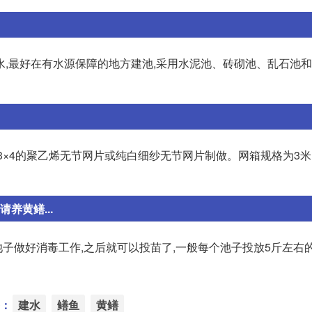
水,最好在有水源保障的地方建池,采用水泥池、砖砌池、乱石池
3×4的聚乙烯无节网片或纯白细纱无节网片制做。网箱规格为3米×2
养黄鳝...
给池子做好消毒工作,之后就可以投苗了,一般每个池子投放5斤左右
：
建水
鳝鱼
黄鳝