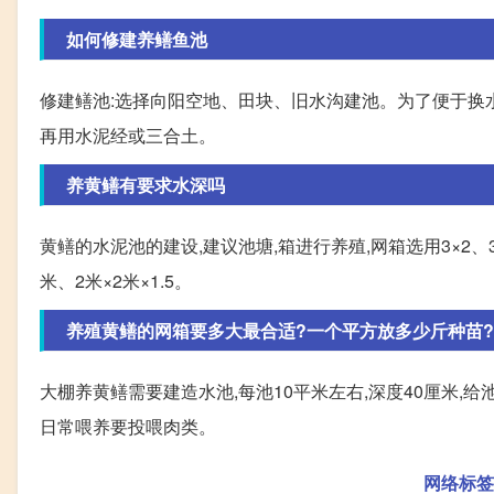
如何修建养鳝鱼池
修建鳝池:选择向阳空地、田块、旧水沟建池。为了便于换
再用水泥经或三合土。
养黄鳝有要求水深吗
黄鳝的水泥池的建设,建议池塘,箱进行养殖,网箱选用3×2、
米、2米×2米×1.5。
养殖黄鳝的网箱要多大最合适?一个平方放多少斤种苗?请
大棚养黄鳝需要建造水池,每池10平米左右,深度40厘米,
日常喂养要投喂肉类。
网络标签