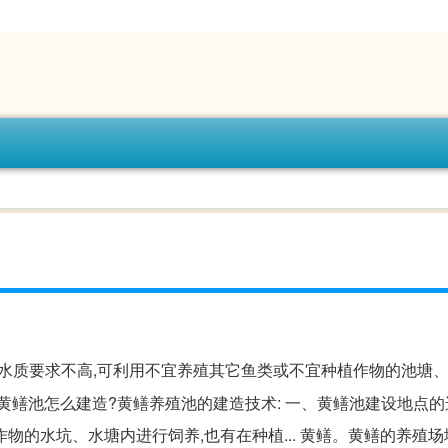
、水质要求不高,可利用不宜养殖其它鱼类或不宜种植作物的池塘
黄鳝池怎么建造?黄鳝养殖池的建造技术: 一、黄鳝池建设地点的
物的水坑、水塘内进行饲养,也有在种植... 黄鳝。黄鳝的养殖