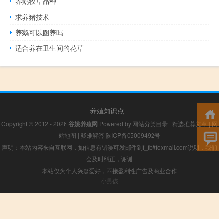
养鹅牧草品种
求养猪技术
养鹅可以圈养吗
适合养在卫生间的花草
养殖知识点
Copyright © 2012 - 2026
谷姚养殖网
Powered by
网站分类目录
|
精选推荐文章
|
网
站地图
|
疑难解答
陕ICP备05009492号
声明：本站内容来自互联网，如信息有错误可发邮件到f_fb#foxmail.com说明，我们
会及时纠正，谢谢
本站仅为个人兴趣爱好，不接盈利性广告及商业合作
小男孩