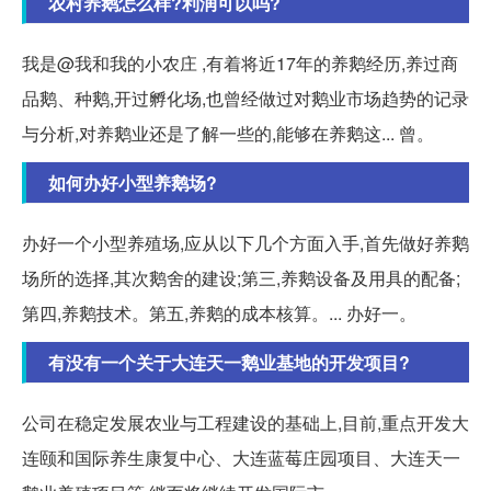
农村养鹅怎么样?利润可以吗?
我是@我和我的小农庄 ,有着将近17年的养鹅经历,养过商
品鹅、种鹅,开过孵化场,也曾经做过对鹅业市场趋势的记录
与分析,对养鹅业还是了解一些的,能够在养鹅这... 曾。
如何办好小型养鹅场?
办好一个小型养殖场,应从以下几个方面入手,首先做好养鹅
场所的选择,其次鹅舍的建设;第三,养鹅设备及用具的配备;
第四,养鹅技术。第五,养鹅的成本核算。... 办好一。
有没有一个关于大连天一鹅业基地的开发项目?
公司在稳定发展农业与工程建设的基础上,目前,重点开发大
连颐和国际养生康复中心、大连蓝莓庄园项目、大连天一