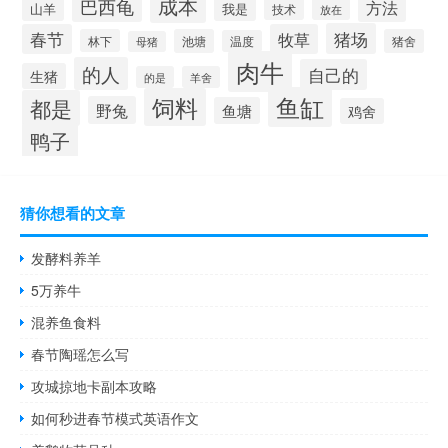
成本
巴西龟
方法
山羊
我是
技术
放在
猪场
春节
牧草
林下
池塘
猪舍
温度
母猪
肉牛
的人
自己的
生猪
的是
羊舍
鱼缸
饲料
都是
野兔
鱼塘
鸡舍
鸭子
猜你想看的文章
发酵料养羊
5万养牛
混养鱼食料
春节陶瑶怎么写
攻城掠地卡副本攻略
如何秒进春节模式英语作文