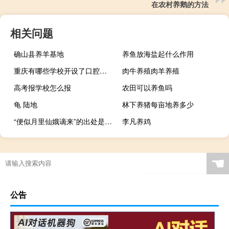
在农村养鹅的方法
相关问题
确山县养羊基地
养鱼放海盐起什么作用
重庆有哪些学校开设了口腔医学专业
肉牛养殖肉羊养殖
高考报学校怎么报
农田可以养鱼吗
龟 陆地
林下养猪每亩地养多少
“便似月里仙娥谪来”的出处是哪里
李凡养鸡
☚
公告