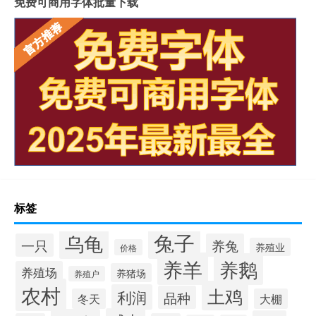
免费可商用字体批量下载
标签
兔子
乌龟
一只
养兔
养殖业
价格
养羊
养鹅
养殖场
养猪场
养殖户
农村
土鸡
利润
品种
冬天
大棚