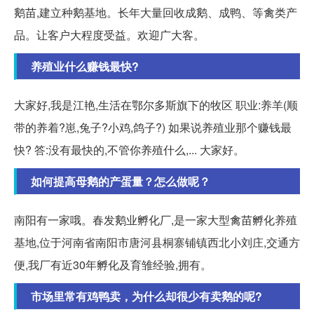
鹅苗,建立种鹅基地。长年大量回收成鹅、成鸭、等禽类产
品。让客户大程度受益。欢迎广大客。
养殖业什么赚钱最快?
大家好,我是江艳,生活在鄂尔多斯旗下的牧区 职业:养羊(顺
带的养着?崽,兔子?小鸡,鸽子?) 如果说养殖业那个赚钱最
快? 答:没有最快的,不管你养殖什么,... 大家好。
如何提高母鹅的产蛋量？怎么做呢？
南阳有一家哦。春发鹅业孵化厂,是一家大型禽苗孵化养殖
基地,位于河南省南阳市唐河县桐寨铺镇西北小刘庄,交通方
便,我厂有近30年孵化及育雏经验,拥有。
市场里常有鸡鸭卖，为什么却很少有卖鹅的呢?