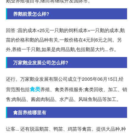
鹅业养殖项目等,继而将继续开发国际市。
养鹅前景怎么样?
回答 :苗的成本+25元一只鹅的饲料成本=一只鹅的成本,鹅
苗的价格和鹅的品种有关,一般价格在4元到6元之间。另
外,养殖一千只鹅,如果是肉用品鹅,包括鹅苗大约... 作。
万家鹅业发展公司怎么样?
还行。万家鹅业发展有限公司成立于2005年06月15日,经
禽类
营范围包括
养殖、禽类养殖服务;禽类回收、加工、销
售;肉制品、酱卤肉制品、水产品、风味鱼制品等加工。
禽苗养殖哪里有
让客... 还有脱温鹅苗、鸭苗、鸡苗等禽苗。提供大品种,种