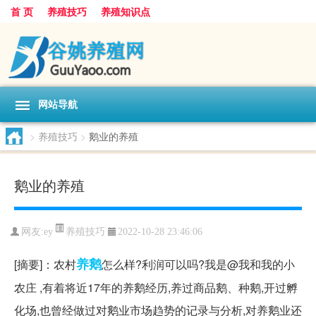
首 页
养殖技巧
养殖知识点
网站导航
>
养殖技巧
>
鹅业的养殖
鹅业的养殖
养殖技巧
网友:
ey
2022-10-28 23:46:06
养鹅
[摘要]：农村
怎么样?利润可以吗?我是@我和我的小
农庄 ,有着将近17年的养鹅经历,养过商品鹅、种鹅,开过孵
化场,也曾经做过对鹅业市场趋势的记录与分析,对养鹅业还