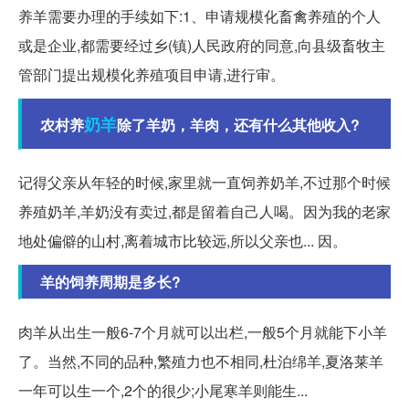
养羊需要办理的手续如下:1、申请规模化畜禽养殖的个人
或是企业,都需要经过乡(镇)人民政府的同意,向县级畜牧主
管部门提出规模化养殖项目申请,进行审。
奶羊
农村养
除了羊奶，羊肉，还有什么其他收入?
记得父亲从年轻的时候,家里就一直饲养奶羊,不过那个时候
养殖奶羊,羊奶没有卖过,都是留着自己人喝。因为我的老家
地处偏僻的山村,离着城市比较远,所以父亲也... 因。
羊的饲养周期是多长?
肉羊从出生一般6-7个月就可以出栏,一般5个月就能下小羊
了。当然,不同的品种,繁殖力也不相同,杜泊绵羊,夏洛莱羊
一年可以生一个,2个的很少;小尾寒羊则能生...