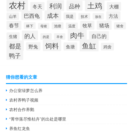
农村
土鸡
利润
品种
冬天
大棚
成本
巴西龟
方法
山羊
我是
技术
放在
猪场
春节
牧草
林下
池塘
猪舍
温度
母猪
肉牛
的人
自己的
生猪
的是
羊舍
鱼缸
饲料
都是
野兔
鱼塘
鸡舍
鸭子
猜你想看的文章
办公室绿萝怎么养
农村养鸭子视频
农村合作养鹅
“菁华落尽惟枯卉”的出处是哪里
养鱼红龙鱼