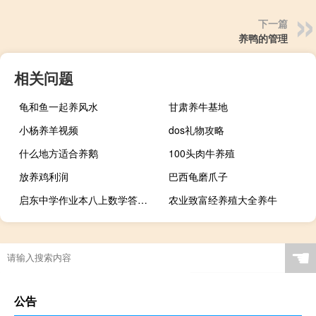
下一篇
养鸭的管理
相关问题
龟和鱼一起养风水
甘肃养牛基地
小杨养羊视频
dos礼物攻略
什么地方适合养鹅
100头肉牛养殖
放养鸡利润
巴西龟磨爪子
启东中学作业本八上数学答案2020
农业致富经养殖大全养牛
☚
公告