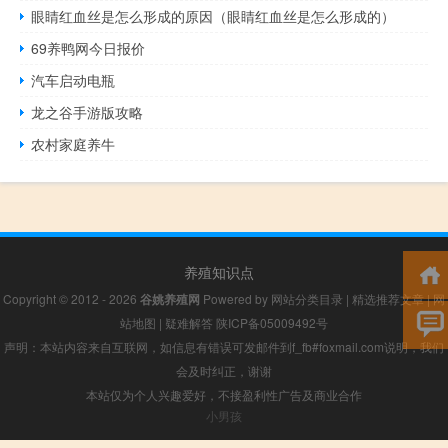
眼睛红血丝是怎么形成的原因（眼睛红血丝是怎么形成的）
69养鸭网今日报价
汽车启动电瓶
龙之谷手游版攻略
农村家庭养牛
养殖知识点
Copyright © 2012 - 2026
谷姚养殖网
Powered by
网站分类目录
|
精选推荐文章
|
网
站地图
|
疑难解答
陕ICP备05009492号
声明：本站内容来自互联网，如信息有错误可发邮件到f_fb#foxmail.com说明，我们
会及时纠正，谢谢
本站仅为个人兴趣爱好，不接盈利性广告及商业合作
小男孩