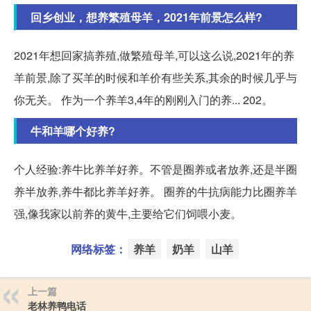
回乡创业，想养繁殖母羊，2021年前景怎么样?
2021年想回家搞养殖,做繁殖母羊,可以这么说,2021年的养
羊前景,除了买羊的时候和羊价有些关系,其余的时候几乎与
你无关。 作为一个养羊3,4年的刚刚入门的养... 202。
牛和羊哪个好养?
个人经验:养牛比养羊好养。不管是圈养或者放养,还是半圈
养半放养,养牛都比养羊好养。 圈养的牛抗病能力比圈养羊
强,像我家以前养的黄牛,主要给它们饲喂小麦。
网络标签：
养羊
奶羊
山羊
上一篇
老林养鸭电话