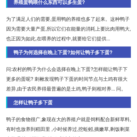
养殖蛋鸭喂什么东西可以多生蛋?
为了满足人们的需要,蛋用鸭的养殖也多了起来。这种鸭子
因为需要大量产蛋,所以它们在能量的消耗上要比肉用鸭大,
也正因为如此,在喂养的过程中,就要给它们提供...
鸭子为何选择在晚上下蛋?如何让鸭子多下蛋?
问:农村的鸭子为什么会选择在晚上下蛋?怎样能让鸭子下
更多的蛋呢? 刺楸发现鸭子下蛋的时间节点与土鸡有很大
差异,由于农民养得最普遍的是土鸡,鸭子则相对养... 问。
怎样让鸭子多下蛋
鸭子的食物很广,象现在大的养殖户就是饲料配合新鲜草料,
有时也放养到稻田里 ,小时候养过,挖蚯蚓,摘嫩草,剩饭剩菜