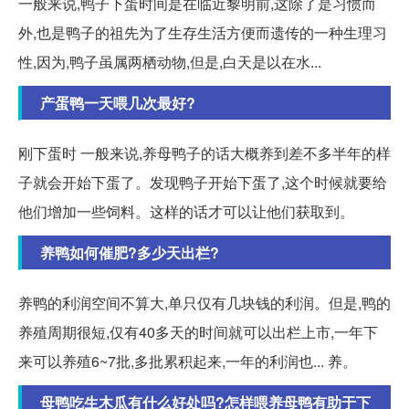
一般来说,鸭子下蛋时间是在临近黎明前,这除了是习惯而
外,也是鸭子的祖先为了生存生活方便而遗传的一种生理习
性,因为,鸭子虽属两栖动物,但是,白天是以在水...
产蛋鸭一天喂几次最好?
刚下蛋时 一般来说,养母鸭子的话大概养到差不多半年的样
子就会开始下蛋了。发现鸭子开始下蛋了,这个时候就要给
他们增加一些饲料。这样的话才可以让他们获取到。
养鸭如何催肥?多少天出栏?
养鸭的利润空间不算大,单只仅有几块钱的利润。但是,鸭的
养殖周期很短,仅有40多天的时间就可以出栏上市,一年下
来可以养殖6~7批,多批累积起来,一年的利润也... 养。
母鸭吃生木瓜有什么好处吗?怎样喂养母鸭有助于下