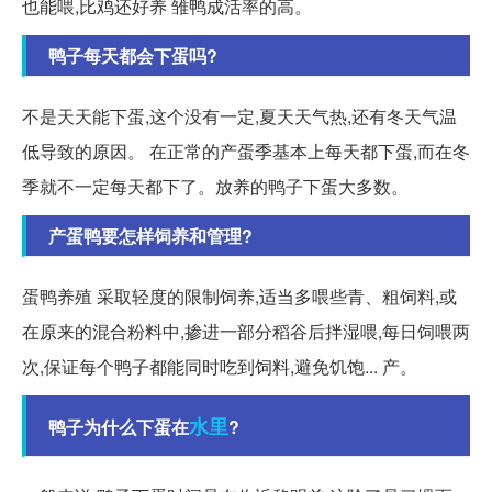
也能喂,比鸡还好养 雏鸭成活率的高。
鸭子每天都会下蛋吗?
不是天天能下蛋,这个没有一定,夏天天气热,还有冬天气温
低导致的原因。 在正常的产蛋季基本上每天都下蛋,而在冬
季就不一定每天都下了。放养的鸭子下蛋大多数。
产蛋鸭要怎样饲养和管理?
蛋鸭养殖 采取轻度的限制饲养,适当多喂些青、粗饲料,或
在原来的混合粉料中,掺进一部分稻谷后拌湿喂,每日饲喂两
次,保证每个鸭子都能同时吃到饲料,避免饥饱... 产。
水里
鸭子为什么下蛋在
?