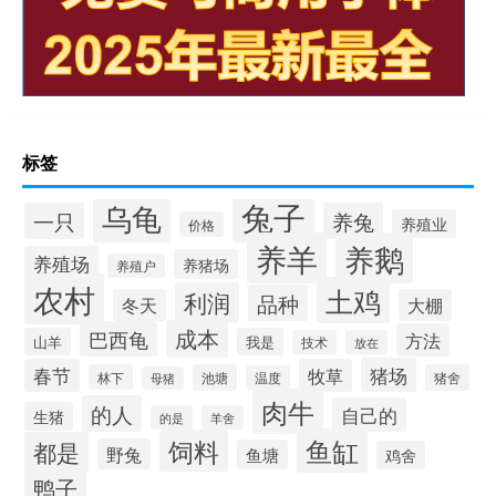
标签
兔子
乌龟
一只
养兔
养殖业
价格
养羊
养鹅
养殖场
养猪场
养殖户
农村
土鸡
利润
品种
冬天
大棚
成本
巴西龟
方法
山羊
我是
技术
放在
猪场
春节
牧草
林下
池塘
猪舍
温度
母猪
肉牛
的人
自己的
生猪
的是
羊舍
鱼缸
饲料
都是
野兔
鱼塘
鸡舍
鸭子