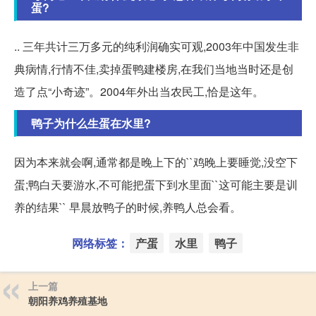
蛋?
.. 三年共计三万多元的纯利润确实可观,2003年中国发生非
典病情,行情不佳,卖掉蛋鸭建楼房,在我们当地当时还是创
造了点“小奇迹”。2004年外出当农民工,恰是这年。
鸭子为什么生蛋在水里?
因为本来就会啊,通常都是晚上下的``鸡晚上要睡觉,没空下
蛋;鸭白天要游水,不可能把蛋下到水里面``这可能主要是训
养的结果`` 早晨放鸭子的时候,养鸭人总会看。
网络标签：
产蛋
水里
鸭子
上一篇
朝阳养鸡养殖基地