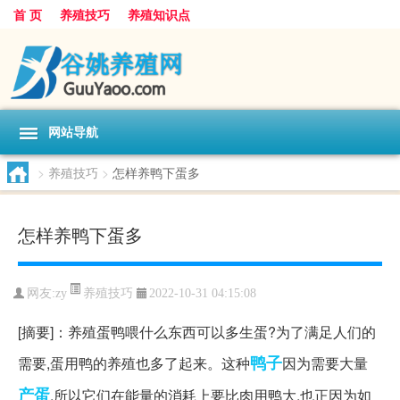
首 页
养殖技巧
养殖知识点
网站导航
>
养殖技巧
>
怎样养鸭下蛋多
怎样养鸭下蛋多
养殖技巧
网友:
zy
2022-10-31 04:15:08
[摘要]：养殖蛋鸭喂什么东西可以多生蛋?为了满足人们的
鸭子
需要,蛋用鸭的养殖也多了起来。这种
因为需要大量
产蛋
,所以它们在能量的消耗上要比肉用鸭大,也正因为如