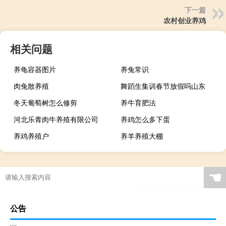
下一篇
农村创业养鸡
相关问题
养龟容器图片
养兔常识
肉兔散养殖
舞蹈生集训春节放假吗山东
冬天葡萄树怎么修剪
养牛育肥法
河北乐青肉牛养殖有限公司
养鸡怎么多下蛋
养鸡养殖户
养羊养殖大棚
☚
公告