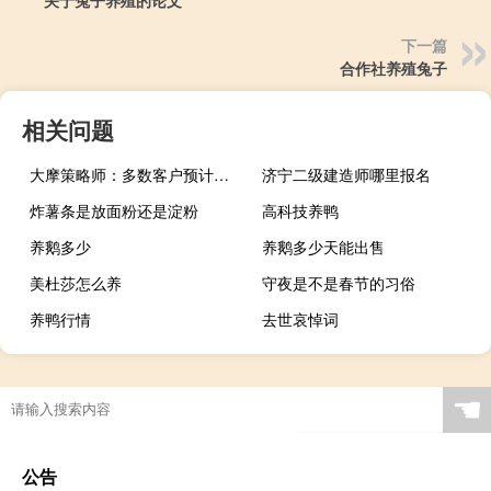
关于兔子养殖的论文
下一篇
合作社养殖兔子
相关问题
大摩策略师：多数客户预计美国经济2024年衰退 股市将面临挑战
济宁二级建造师哪里报名
炸薯条是放面粉还是淀粉
高科技养鸭
养鹅多少
养鹅多少天能出售
美杜莎怎么养
守夜是不是春节的习俗
养鸭行情
去世哀悼词
☚
公告