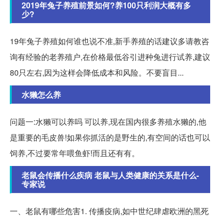
2019年兔子养殖前景如何?养100只利润大概有多
少?
19年兔子养殖如何谁也说不准,新手养殖的话建议多请教咨
询有经验的老养殖户,在价格最低谷引进种兔进行试养,建议
80只左右,因为这样会降低成本和风险。不要盲目...
水獭怎么养
问题一:水獭可以养吗 可以养,现在国内很多养殖水獭的,他
是重要的毛皮兽!如果你抓活的是野生的,有空间的话也可以
饲养,不过要常年喂鱼虾!而且还有有。
老鼠会传播什么疾病 老鼠与人类健康的关系是什么-
专家说
一、老鼠有哪些危害1. 传播疫病,如中世纪肆虐欧洲的黑死