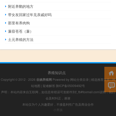
附近养鹅的地方
带女友回家过年见亲戚好吗
那里有养肉狗
蒹葭苍苍（蒹）
土元养殖的方法
养殖知识点
Copyright © 2012 - 2026
谷姚养殖网
Powered by
网站分类目录
|
精选推荐文章
|
网
站地图
|
疑难解答
陕ICP备05009492号
声明：本站内容来自互联网，如信息有错误可发邮件到f_fb#foxmail.com说明，我们
会及时纠正，谢谢
本站仅为个人兴趣爱好，不接盈利性广告及商业合作
小男孩