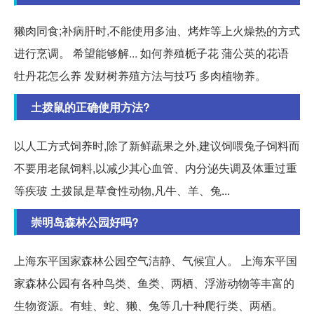
獭肉同食;补病肝时,不能使用多油、烤炸等上火燥热的方式
进行烹调。 希望能够解... 如何养殖栀子花 蒲公英的花语
牡丹花怎么养 发财树养殖方法与技巧 多肉植物养。
土拨鼠的正确使用方法?
以人工方式饲养时,除了新鲜蔬果之外,建议饲喂兔子饲料而
不要用老鼠饲料,以减少其心血管、内分泌失调及体重过重
等疾玻 土拨鼠是草食性动物,凡牛、羊、兔...
崇明岛森林公园好吗?
上海东平国家森林公园空气洁静、气候宜人。 上海东平国
家森林公园有各种鸟类、鱼类、两栖、浮游动物等丰富的
生物资源。有蛙、蛇、獭、兔等几十种爬行类、两栖。