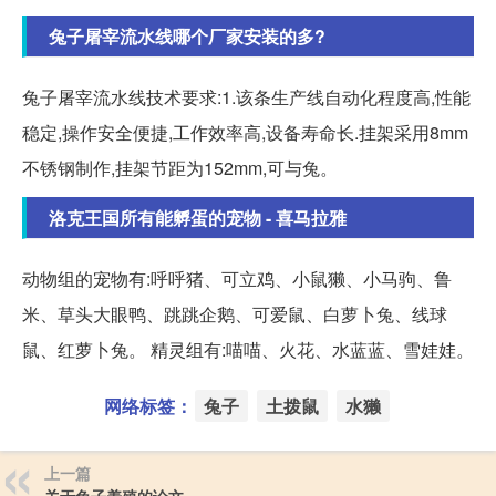
兔子屠宰流水线哪个厂家安装的多?
兔子屠宰流水线技术要求:1.该条生产线自动化程度高,性能
稳定,操作安全便捷,工作效率高,设备寿命长.挂架采用8mm
不锈钢制作,挂架节距为152mm,可与兔。
洛克王国所有能孵蛋的宠物 - 喜马拉雅
动物组的宠物有:呼呼猪、可立鸡、小鼠獭、小马驹、鲁
米、草头大眼鸭、跳跳企鹅、可爱鼠、白萝卜兔、线球
鼠、红萝卜兔。 精灵组有:喵喵、火花、水蓝蓝、雪娃娃。
网络标签：
兔子
土拨鼠
水獭
上一篇