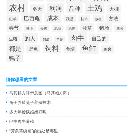
农村
土鸡
利润
品种
冬天
大棚
成本
巴西龟
方法
山羊
我是
技术
放在
猪场
春节
牧草
林下
池塘
猪舍
温度
母猪
肉牛
的人
自己的
生猪
的是
羊舍
鱼缸
饲料
都是
野兔
鱼塘
鸡舍
鸭子
猜你想看的文章
马其顿方阵示意图（马其顿方阵）
兔子养殖兔子养殖技术
多大年龄谈婚姻好呢
巴中肉牛养殖
“芳条罥绣襦”的出处是哪里