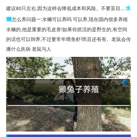
水
建议80只左右,因为这样会降低成本和风险。不要盲目...
獭
怎么养问题一:水獭可以养吗 可以养,现在国内很多养殖
水獭的,他是重要的毛皮兽!如果你抓活的是野生的,有空间
的话也可以饲养,不过要常年喂鱼虾!而且还有有。老鼠会传
播什么疾病 老鼠与人