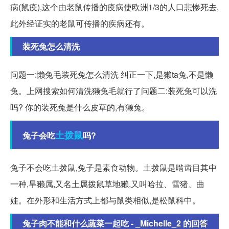
病(鼠疫),这个由老鼠传播的疫病使欧洲1/3的人口悲惨死去,
此外经证实的老鼠可传播的疾病还有。
装死兔怎么清洗
问题一:懒兔毛装死兔怎么清洗 纠正一下,是獭ta兔,不是懒
兔。上网搜索如何清洗獭兔毛就行了问题二:装死兔可以洗
吗? 你的装死兔是什么皮草的,有獭兔。
土拨鼠
兔子会吃
吗?
兔子不会吃土拨鼠,兔子是素食动物。土拨鼠是啮齿目其中
一种,旱獭属,又名土属拨鼠草地獭,又叫哈拉、雪猪、曲
娃。在外形和生活方式上都与鼠类相似,是松鼠科中。
兔子肉不能和什么蔬菜一起吃 - _Michelle_2 的回答