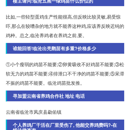
楼主请问:临沧五黑一绿鸡苗什么价位的
比如,一些轻型蛋鸡生产性能很高,但反映比较灵敏,易受惊
吓,那么在较嘈杂的地方就不能养这种鸡,应该养反映迟钝的
鸡种。总之,临沧养鸡者在养鸡之前,要。
谁能回答!临沧出壳鹅苗有多重?价格多少
①小个瘦弱的鸡苗不能要;②卵黄吸收不好鸡苗不能要;③松
软无力的鸡苗不能要;④排泄口不干净的鸡苗不能要;⑤呆滞
不振的鸡苗不能要。临沧鸡苗批发推。
寻加盟云南省养鸡合作社 地址 电话
云南省临沧市凤庆县勐佑镇
个人养鸡厂干活在厂里受伤了, 他能交养鸡费吗?-在