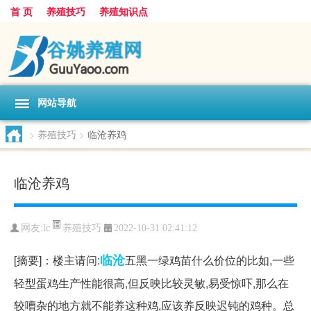
首 页
养殖技巧
养殖知识点
网站导航
>
养殖技巧
>
临沧养鸡
临沧养鸡
养殖技巧
网友:
lc
2022-10-31 02:41:12
临沧
[摘要]：楼主请问:
五黑一绿鸡苗什么价位的比如,一些
轻型蛋鸡生产性能很高,但反映比较灵敏,易受惊吓,那么在
较嘈杂的地方就不能养这种鸡,应该养反映迟钝的鸡种。总