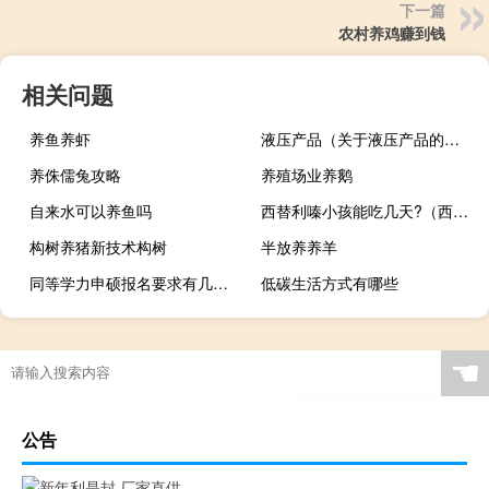
下一篇
农村养鸡赚到钱
相关问题
养鱼养虾
液压产品（关于液压产品的介绍）
养侏儒兔攻略
养殖场业养鹅
自来水可以养鱼吗
西替利嗪小孩能吃几天?（西替利嗪小孩能吃几天）
构树养猪新技术构树
半放养养羊
同等学力申硕报名要求有几年工作经验
低碳生活方式有哪些
☚
公告