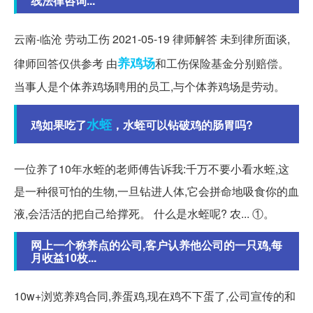
线法律咨询...
云南-临沧 劳动工伤 2021-05-19 律师解答 未到律所面谈,
养鸡场
律师回答仅供参考 由
和工伤保险基金分别赔偿。
当事人是个体养鸡场聘用的员工,与个体养鸡场是劳动。
水蛭
鸡如果吃了
，水蛭可以钻破鸡的肠胃吗?
一位养了10年水蛭的老师傅告诉我:千万不要小看水蛭,这
是一种很可怕的生物,一旦钻进人体,它会拼命地吸食你的血
液,会活活的把自己给撑死。 什么是水蛭呢? 农... ①。
网上一个称养点的公司,客户认养他公司的一只鸡,每
月收益10枚...
10w+浏览养鸡合同,养蛋鸡,现在鸡不下蛋了,公司宣传的和