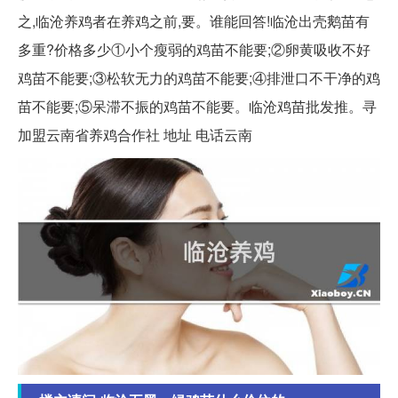
之,临沧养鸡者在养鸡之前,要。谁能回答!临沧出壳鹅苗有
多重?价格多少①小个瘦弱的鸡苗不能要;②卵黄吸收不好
鸡苗不能要;③松软无力的鸡苗不能要;④排泄口不干净的鸡
苗不能要;⑤呆滞不振的鸡苗不能要。临沧鸡苗批发推。寻
加盟云南省养鸡合作社 地址 电话云南