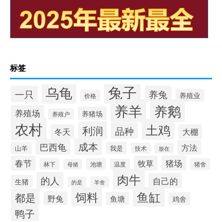
标签
兔子
乌龟
一只
养兔
养殖业
价格
养羊
养鹅
养殖场
养猪场
养殖户
农村
土鸡
利润
品种
冬天
大棚
成本
巴西龟
方法
山羊
我是
技术
放在
猪场
春节
牧草
林下
池塘
猪舍
温度
母猪
肉牛
的人
自己的
生猪
的是
羊舍
鱼缸
饲料
都是
野兔
鱼塘
鸡舍
鸭子