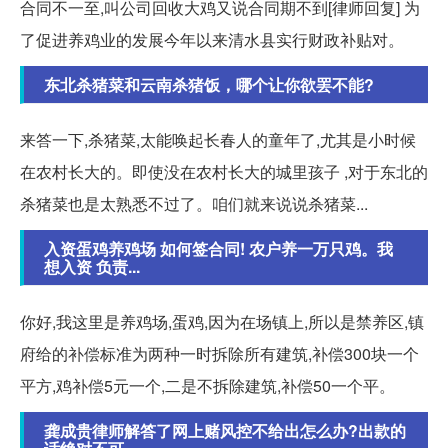
合同不一至,叫公司回收大鸡又说合同期不到[律师回复] 为
了促进养鸡业的发展今年以来清水县实行财政补贴对。
东北杀猪菜和云南杀猪饭，哪个让你欲罢不能?
来答一下,杀猪菜,太能唤起长春人的童年了,尤其是小时候
在农村长大的。即使没在农村长大的城里孩子 ,对于东北的
杀猪菜也是太熟悉不过了。咱们就来说说杀猪菜...
入资蛋鸡养鸡场 如何签合同! 农户养一万只鸡。我
想入资 负责...
你好,我这里是养鸡场,蛋鸡,因为在场镇上,所以是禁养区,镇
府给的补偿标准为两种一时拆除所有建筑,补偿300块一个
平方,鸡补偿5元一个,二是不拆除建筑,补偿50一个平。
龚成贵律师解答了网上赌风控不给出怎么办?出款的