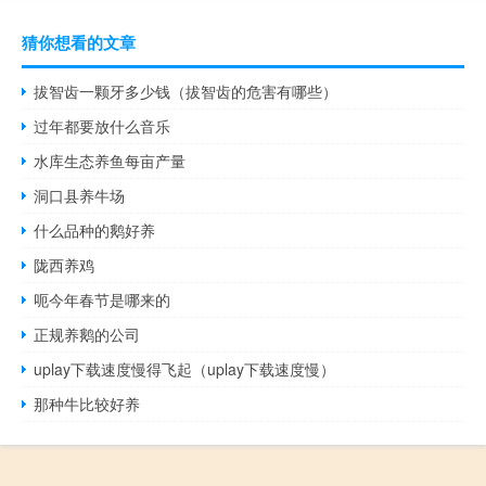
猜你想看的文章
拔智齿一颗牙多少钱（拔智齿的危害有哪些）
过年都要放什么音乐
水库生态养鱼每亩产量
洞口县养牛场
什么品种的鹅好养
陇西养鸡
呃今年春节是哪来的
正规养鹅的公司
uplay下载速度慢得飞起（uplay下载速度慢）
那种牛比较好养