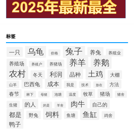
标签
兔子
乌龟
一只
养兔
养殖业
价格
养羊
养鹅
养殖场
养猪场
养殖户
农村
土鸡
利润
品种
冬天
大棚
成本
巴西龟
方法
山羊
我是
技术
放在
猪场
春节
牧草
林下
池塘
猪舍
温度
母猪
肉牛
的人
自己的
生猪
的是
羊舍
鱼缸
饲料
都是
野兔
鱼塘
鸡舍
鸭子