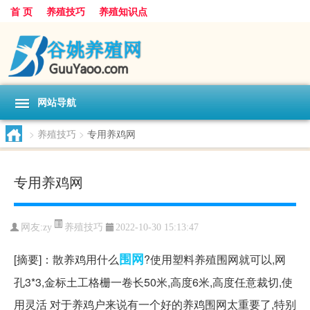
首 页
养殖技巧
养殖知识点
网站导航
>
养殖技巧
>
专用养鸡网
专用养鸡网
养殖技巧
网友:
zy
2022-10-30 15:13:47
围网
[摘要]：散养鸡用什么
?使用塑料养殖围网就可以,网
孔3*3,金标土工格栅一卷长50米,高度6米,高度任意裁切,使
用灵活 对于养鸡户来说有一个好的养鸡围网太重要了,特别