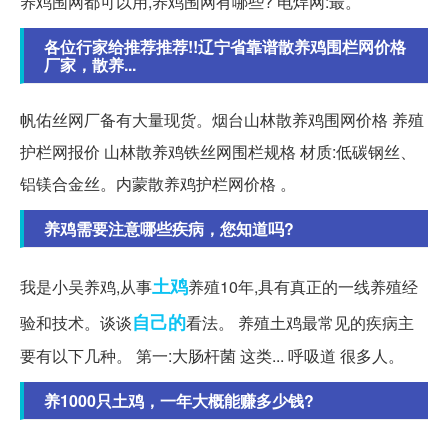
养鸡围网都可以用,养鸡围网有哪些? 电焊网:最。
各位行家给推荐推荐!!辽宁省靠谱散养鸡围栏网价格
厂家，散养...
帆佑丝网厂备有大量现货。烟台山林散养鸡围网价格 养殖
护栏网报价 山林散养鸡铁丝网围栏规格 材质:低碳钢丝、
铝镁合金丝。内蒙散养鸡护栏网价格 。
养鸡需要注意哪些疾病，您知道吗?
土鸡
我是小吴养鸡,从事
养殖10年,具有真正的一线养殖经
自己的
验和技术。谈谈
看法。 养殖土鸡最常见的疾病主
要有以下几种。 第一:大肠杆菌 这类... 呼吸道 很多人。
养1000只土鸡，一年大概能赚多少钱?