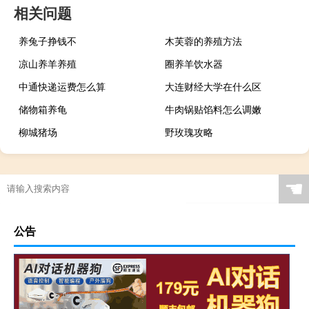
相关问题
养兔子挣钱不
木芙蓉的养殖方法
凉山养羊养殖
圈养羊饮水器
中通快递运费怎么算
大连财经大学在什么区
储物箱养龟
牛肉锅贴馅料怎么调嫩
柳城猪场
野玫瑰攻略
☚
公告