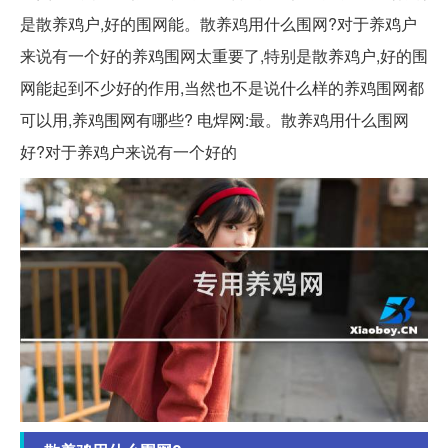
是散养鸡户,好的围网能。散养鸡用什么围网?对于养鸡户
来说有一个好的养鸡围网太重要了,特别是散养鸡户,好的围
网能起到不少好的作用,当然也不是说什么样的养鸡围网都
可以用,养鸡围网有哪些? 电焊网:最。散养鸡用什么围网
好?对于养鸡户来说有一个好的