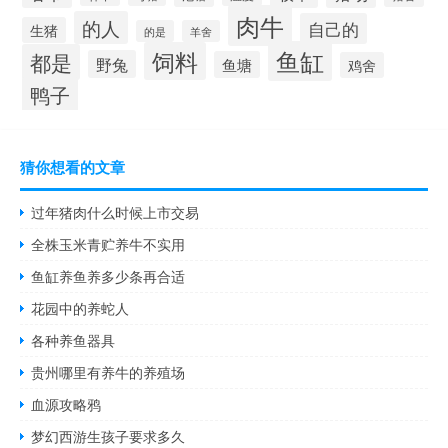
肉牛
的人
自己的
生猪
的是
羊舍
鱼缸
饲料
都是
野兔
鱼塘
鸡舍
鸭子
猜你想看的文章
过年猪肉什么时候上市交易
全株玉米青贮养牛不实用
鱼缸养鱼养多少条再合适
花园中的养蛇人
各种养鱼器具
贵州哪里有养牛的养殖场
血源攻略鸦
梦幻西游生孩子要求多久