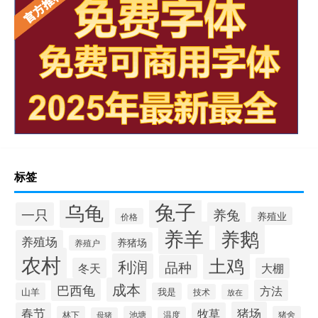
标签
兔子
乌龟
一只
养兔
养殖业
价格
养羊
养鹅
养殖场
养猪场
养殖户
农村
土鸡
利润
品种
冬天
大棚
成本
巴西龟
方法
山羊
我是
技术
放在
猪场
春节
牧草
林下
池塘
猪舍
温度
母猪