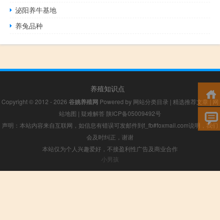
泌阳养牛基地
养兔品种
养殖知识点
Copyright © 2012 - 2026
谷姚养殖网
Powered by
网站分类目录
|
精选推荐文章
|
网
站地图
|
疑难解答
陕ICP备05009492号
声明：本站内容来自互联网，如信息有错误可发邮件到f_fb#foxmail.com说明，我们
会及时纠正，谢谢
本站仅为个人兴趣爱好，不接盈利性广告及商业合作
小男孩