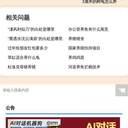
3厘米的鳄龟怎么养
相关问题
“凄风利似刀”的出处是哪里
办公室养鱼有什么寓意
“熏透水沈云满鼎”的出处是哪里
养猪猪舍
过年给朋友红包要多少
国家养殖扶持项目
草缸适合养什么龟
养鸡鸡苗
杜洛克母猪养猪
河道养鱼拦截技术
☚
公告