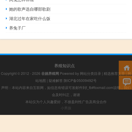
她的歌声选自哪部歌剧
湖北过年在家吃什么饭
养兔子厂
养殖知识点
Copyright © 2012 - 2026
谷姚养殖网
Powered by
网站分类目录
|
精选推荐文章
|
网
站地图
|
疑难解答
陕ICP备05009492号
声明：本站内容来自互联网，如信息有错误可发邮件到f_fb#foxmail.com说明，我们
会及时纠正，谢谢
本站仅为个人兴趣爱好，不接盈利性广告及商业合作
小男孩