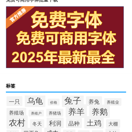
标签
兔子
乌龟
一只
养兔
养殖业
价格
养羊
养鹅
养殖场
养猪场
养殖户
农村
土鸡
利润
品种
冬天
大棚