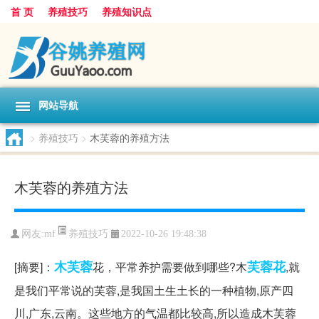
首 页
养殖技巧
养殖知识点
网站导航
>
养殖技巧
>
木芙蓉的养殖方法
木芙蓉的养殖方法
养殖技巧
网友:
mf
2022-10-26 19:48:38
木芙蓉
芙蓉花
[摘要]：
花，平常养护需要做到哪些?木
,就
是我们平常说的芙蓉,是我国土生土长的一种植物,原产四
川,广东,云南。这些地方的气温都比较高,所以造成木芙蓉