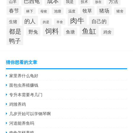
成本
巴西龟
方法
山羊
我是
技术
放在
猪场
春节
牧草
林下
池塘
猪舍
温度
母猪
肉牛
的人
自己的
生猪
的是
羊舍
鱼缸
饲料
都是
野兔
鱼塘
鸡舍
鸭子
猜你想看的文章
家里养什么龟好
面包虫养殖赚钱
专升本需要考几门
鸡雏养鸡
几岁开始可以学钢琴啊
河道能养鱼吗
肉兔怎样养殖