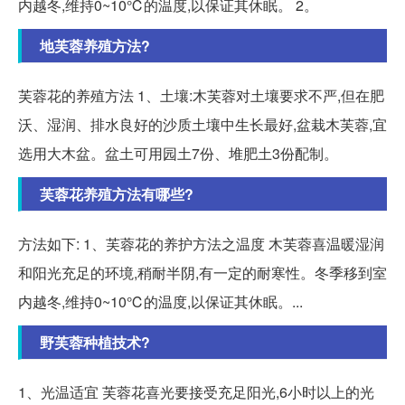
内越冬,维持0~10℃的温度,以保证其休眠。 2。
地芙蓉养殖方法?
芙蓉花的养殖方法 1、土壤:木芙蓉对土壤要求不严,但在肥
沃、湿润、排水良好的沙质土壤中生长最好,盆栽木芙蓉,宜
选用大木盆。盆土可用园土7份、堆肥土3份配制。
芙蓉花养殖方法有哪些?
方法如下: 1、芙蓉花的养护方法之温度 木芙蓉喜温暖湿润
和阳光充足的环境,稍耐半阴,有一定的耐寒性。冬季移到室
内越冬,维持0~10℃的温度,以保证其休眠。...
野芙蓉种植技术?
1、光温适宜 芙蓉花喜光要接受充足阳光,6小时以上的光