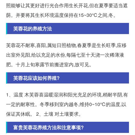
照能够让其更好进行光合作用生长开花,但在夏季要适当遮
荫。并要将其生长环境温度保持在15~30℃之间,冬。
芙蓉花的养殖方法
芙蓉花不耐寒,喜阳,属短日照植物,春夏季是生长旺季,应移
出室外见阳,给以充足的水份,每隔七至十天浇一次稀薄液
肥。十月上旬寒露节前搬进室内,放可见。
芙蓉花应该如何养殖?
1、温度 木芙蓉喜温暖湿润和阳光充足的环境,稍耐半阴,有
一定的耐寒性。冬季移到室内越冬,维持0~10℃的温度,以
保证其休眠。 2、土壤 对土壤要求。
富贵芙蓉花养殖方法和注意事项?