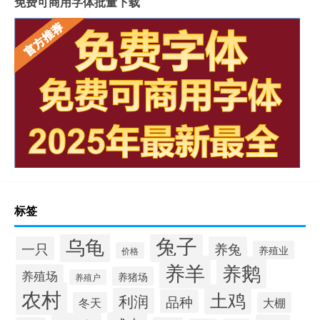
免费可商用字体批量下载
标签
兔子
乌龟
一只
养兔
养殖业
价格
养羊
养鹅
养殖场
养猪场
养殖户
农村
土鸡
利润
品种
冬天
大棚