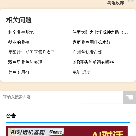
乌龟放养
相关问题
利辛养牛基地
斗罗大陆之七怪成神之路（七怪成神之路）
鹅业的养殖
家庭养鱼用什么水好
岳阳过年期间下雪几次了
广州龟批发市场
双鱼男养鱼的表现
以R开头的单词有哪些
养鱼专用灯
龟缸 绿萝
☚
公告