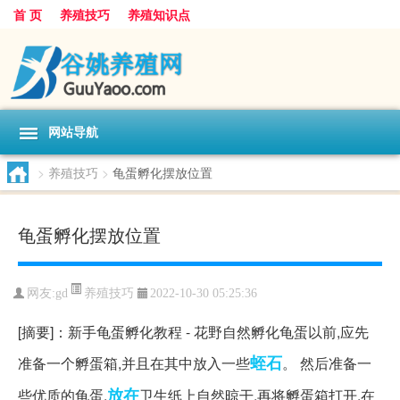
首 页
养殖技巧
养殖知识点
网站导航
>
养殖技巧
>
龟蛋孵化摆放位置
龟蛋孵化摆放位置
养殖技巧
网友:
gd
2022-10-30 05:25:36
[摘要]：新手龟蛋孵化教程 - 花野自然孵化龟蛋以前,应先
蛭石
准备一个孵蛋箱,并且在其中放入一些
。 然后准备一
放在
些优质的龟蛋,
卫生纸上自然晾干,再将孵蛋箱打开,在