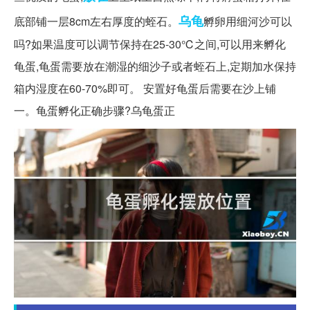
乌龟
底部铺一层8cm左右厚度的蛭石。
孵卵用细河沙可以
吗?如果温度可以调节保持在25-30℃之间,可以用来孵化
龟蛋,龟蛋需要放在潮湿的细沙子或者蛭石上,定期加水保持
箱内湿度在60-70%即可。 安置好龟蛋后需要在沙上铺
一。龟蛋孵化正确步骤?乌龟蛋正