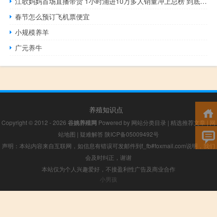
江歌妈妈首场直播带货 1小时涌进10万多人销量冲上总榜 到底什么情况呢
春节怎么预订飞机票便宜
小规模养羊
广元养牛
养殖知识点
Copyright © 2012 - 2026
谷姚养殖网
Powered by
网站分类目录
|
精选推荐文章
|
网
站地图
|
疑难解答
陕ICP备05009492号
声明：本站内容来自互联网，如信息有错误可发邮件到f_fb#foxmail.com说明，我们
会及时纠正，谢谢
本站仅为个人兴趣爱好，不接盈利性广告及商业合作
小男孩