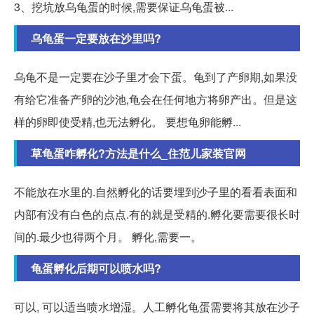
3、挖坑放乌龟蛋的时候,需要保证乌龟蛋被...
乌龟蛋一定要放在沙里吗?
乌龟不是一定要在沙子里才会下蛋。龟到了产卵期,如果没
有给它准备产卵的沙池,龟会在任何地方将卵产出。但是这
样的卵即使受精,也无法孵化。 要想龟卵能孵...
草龟蛋咋孵化?方法是什么_住范儿家装官网
不能放在水里的.自然孵化的话要埋到沙子里的看看表面和
内部有没有白色的点点.有的就是受精的.孵化要需要很长时
间的.最少也得两个月。 孵化,需要一。
龟蛋孵化后期可以喷水吗?
可以, 可以适当喷水增湿。人工孵化龟蛋需要将其放在沙子