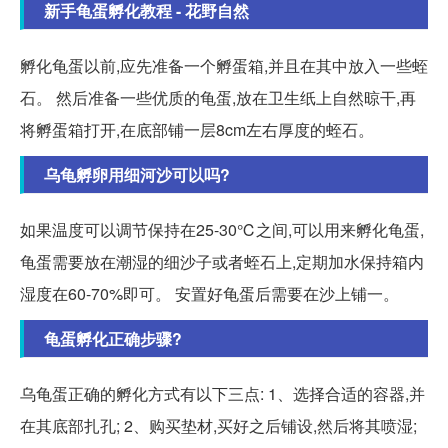
新手龟蛋孵化教程 - 花野自然
孵化龟蛋以前,应先准备一个孵蛋箱,并且在其中放入一些蛭
石。 然后准备一些优质的龟蛋,放在卫生纸上自然晾干,再
将孵蛋箱打开,在底部铺一层8cm左右厚度的蛭石。
乌龟孵卵用细河沙可以吗?
如果温度可以调节保持在25-30℃之间,可以用来孵化龟蛋,
龟蛋需要放在潮湿的细沙子或者蛭石上,定期加水保持箱内
湿度在60-70%即可。 安置好龟蛋后需要在沙上铺一。
龟蛋孵化正确步骤?
乌龟蛋正确的孵化方式有以下三点: 1、选择合适的容器,并
在其底部扎孔; 2、购买垫材,买好之后铺设,然后将其喷湿;