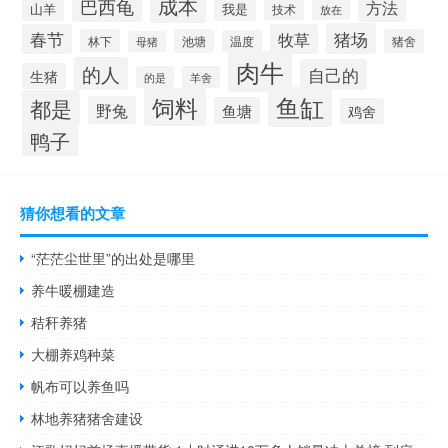
成本
巴西龟
方法
山羊
我是
技术
放在
猪场
春节
牧草
林下
池塘
猪舍
温度
母猪
肉牛
的人
自己的
生猪
的是
羊舍
鱼缸
饲料
都是
野兔
鱼塘
鸡舍
鸭子
猜你想看的文章
“茫茫尘世里”的出处是哪里
养牛暖棚建造
秸秆养猪
大棚养鸡种菜
帆布可以养鱼吗
林地养猪猪舍建设