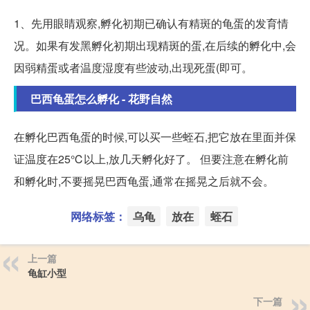
1、先用眼睛观察,孵化初期已确认有精斑的龟蛋的发育情
况。如果有发黑孵化初期出现精斑的蛋,在后续的孵化中,会
因弱精蛋或者温度湿度有些波动,出现死蛋(即可。
巴西龟蛋怎么孵化 - 花野自然
在孵化巴西龟蛋的时候,可以买一些蛭石,把它放在里面并保
证温度在25℃以上,放几天孵化好了。 但要注意在孵化前
和孵化时,不要摇晃巴西龟蛋,通常在摇晃之后就不会。
网络标签：
乌龟
放在
蛭石
上一篇
龟缸小型
下一篇