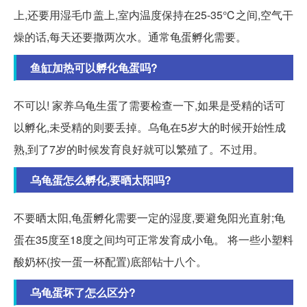
上,还要用湿毛巾盖上,室内温度保持在25-35℃之间,空气干
燥的话,每天还要撒两次水。通常龟蛋孵化需要。
鱼缸加热可以孵化龟蛋吗?
不可以! 家养乌龟生蛋了需要检查一下,如果是受精的话可
以孵化,未受精的则要丢掉。乌龟在5岁大的时候开始性成
熟,到了7岁的时候发育良好就可以繁殖了。不过用。
乌龟蛋怎么孵化,要晒太阳吗?
不要晒太阳,龟蛋孵化需要一定的湿度,要避免阳光直射;龟
蛋在35度至18度之间均可正常发育成小龟。 将一些小塑料
酸奶杯(按一蛋一杯配置)底部钻十八个。
乌龟蛋坏了怎么区分?