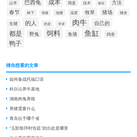
成本
巴西龟
方法
山羊
我是
技术
放在
猪场
春节
牧草
林下
池塘
猪舍
温度
母猪
肉牛
的人
自己的
生猪
的是
羊舍
鱼缸
饲料
都是
野兔
鱼塘
鸡舍
鸭子
猜你想看的文章
如何备战托福口语
科尔沁养牛基地
湖南肉兔养殖
养猪需要什么
青岛位于哪个省
“玉阶除拜时告廷”的出处是哪里