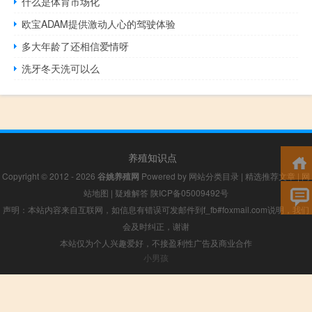
什么是体育市场化
欧宝ADAM提供激动人心的驾驶体验
多大年龄了还相信爱情呀
洗牙冬天洗可以么
养殖知识点
Copyright © 2012 - 2026
谷姚养殖网
Powered by
网站分类目录
|
精选推荐文章
|
网
站地图
|
疑难解答
陕ICP备05009492号
声明：本站内容来自互联网，如信息有错误可发邮件到f_fb#foxmail.com说明，我们
会及时纠正，谢谢
本站仅为个人兴趣爱好，不接盈利性广告及商业合作
小男孩