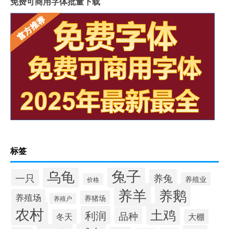
免费可商用字体批量下载
标签
兔子
乌龟
一只
养兔
养殖业
价格
养羊
养鹅
养殖场
养猪场
养殖户
农村
土鸡
利润
品种
冬天
大棚