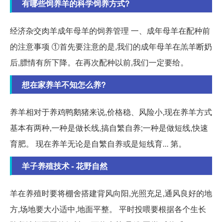
有哪些饲养羊的科学饲养方式?
经济杂交肉羊成年母羊的饲养管理 一、成年母羊在配种前
的注意事项 ①首先要注意的是,我们的成年母羊在羔羊断奶
后,膘情有所下降。在再次配种以前,我们一定要给。
想在家养羊不知怎么养?
养羊相对于养鸡鸭鹅猪来说,价格稳、风险小,现在养羊方式
基本有两种,一种是做长线,搞自繁自养;一种是做短线,快速
育肥。 现在养羊无论是自繁自养或是短线育... 第。
羊子养殖技术 - 花野自然
羊在养殖时要将棚舍搭建背风向阳,光照充足,通风良好的地
方,场地要大小适中,地面平整。 平时投喂要根据各个生长