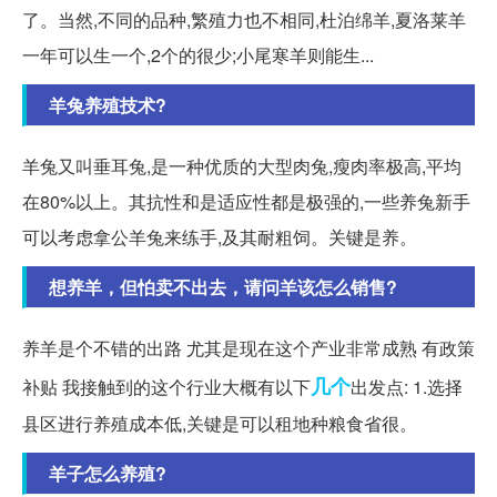
了。当然,不同的品种,繁殖力也不相同,杜泊绵羊,夏洛莱羊
一年可以生一个,2个的很少;小尾寒羊则能生...
羊兔养殖技术?
羊兔又叫垂耳兔,是一种优质的大型肉兔,瘦肉率极高,平均
在80%以上。其抗性和是适应性都是极强的,一些养兔新手
可以考虑拿公羊兔来练手,及其耐粗饲。关键是养。
想养羊，但怕卖不出去，请问羊该怎么销售?
养羊是个不错的出路 尤其是现在这个产业非常成熟 有政策
几个
补贴 我接触到的这个行业大概有以下
出发点: 1.选择
县区进行养殖成本低,关键是可以租地种粮食省很。
羊子怎么养殖?