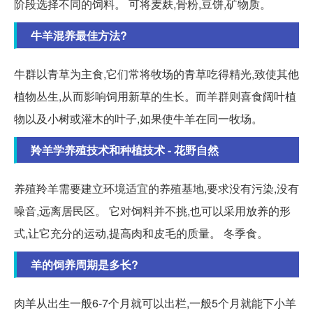
阶段选择不同的饲料。 可将麦麸,骨粉,豆饼,矿物质。
牛羊混养最佳方法?
牛群以青草为主食,它们常将牧场的青草吃得精光,致使其他
植物丛生,从而影响饲用新草的生长。而羊群则喜食阔叶植
物以及小树或灌木的叶子,如果使牛羊在同一牧场。
羚羊学养殖技术和种植技术 - 花野自然
养殖羚羊需要建立环境适宜的养殖基地,要求没有污染,没有
噪音,远离居民区。 它对饲料并不挑,也可以采用放养的形
式,让它充分的运动,提高肉和皮毛的质量。 冬季食。
羊的饲养周期是多长?
肉羊从出生一般6-7个月就可以出栏,一般5个月就能下小羊