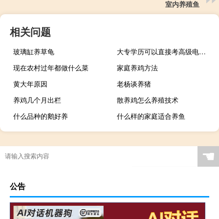
室内养殖鱼
相关问题
玻璃缸养草龟
大专学历可以直接考高级电工证吗
现在农村过年都做什么菜
家庭养鸡方法
黄大年原因
老杨谈养猪
养鸡几个月出栏
散养鸡怎么养殖技术
什么品种的鹅好养
什么样的家庭适合养鱼
☚
公告