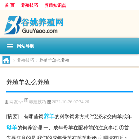
首 页
养殖技巧
养殖知识点
网站导航
>
养殖技巧
>
养殖羊怎么养殖
养殖羊怎么养殖
养殖技巧
网友:
yz
2022-10-26 07:34:26
养羊
[摘要]：有哪些饲
的科学饲养方式?经济杂交肉羊成年
母羊
的饲养管理 一、成年母羊在配种前的注意事项 ①首
先要注意的是,我们的成年母羊在羔羊断奶后,膘情有所下