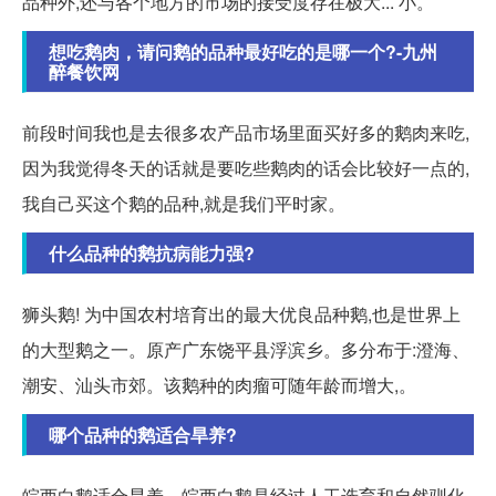
品种外,还与各个地方的市场的接受度存在极大... 小。
想吃鹅肉，请问鹅的品种最好吃的是哪一个?-九州
醉餐饮网
前段时间我也是去很多农产品市场里面买好多的鹅肉来吃,
因为我觉得冬天的话就是要吃些鹅肉的话会比较好一点的,
我自己买这个鹅的品种,就是我们平时家。
什么品种的鹅抗病能力强?
狮头鹅! 为中国农村培育出的最大优良品种鹅,也是世界上
的大型鹅之一。原产广东饶平县浮滨乡。多分布于:澄海、
潮安、汕头市郊。该鹅种的肉瘤可随年龄而增大,。
哪个品种的鹅适合旱养?
皖西白鹅适合旱养。皖西白鹅是经过人工选育和自然驯化