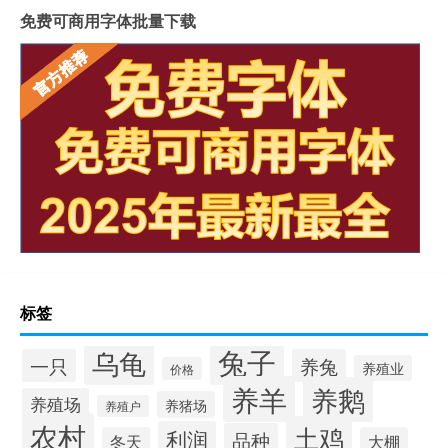
免费可商用字体批量下载
标签
兔子
乌龟
一只
养兔
养殖业
价格
养羊
养鹅
养殖场
养猪场
养殖户
农村
土鸡
利润
品种
冬天
大棚