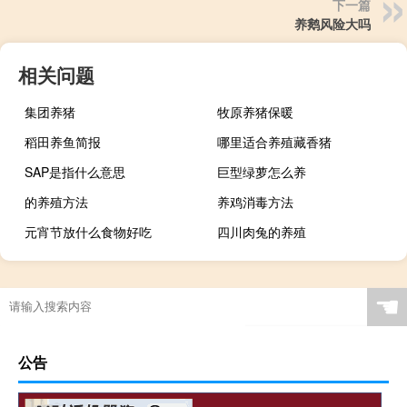
下一篇
养鹅风险大吗
相关问题
集团养猪
牧原养猪保暖
稻田养鱼简报
哪里适合养殖藏香猪
SAP是指什么意思
巨型绿萝怎么养
的养殖方法
养鸡消毒方法
元宵节放什么食物好吃
四川肉兔的养殖
☚
公告