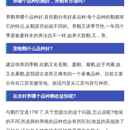
养哪个品种的鹅好，养鹅有市场吗?
养鹅养哪个品种好,首先鹅分有好多品种,每个品种的鹅都有
它的特点,从鹅苗开始就不同的。养鹅又讲季节性,一年四个
季度春夏秋冬的养法也不一样,如养大群鹅,又... 养。
宠物鹅什么品种好?
建议饲养四季鹅 此鹅又名苍鹅、萎鹅、瘤鹅,起于鸿雁,故
又名雁鹅,是我国古老而又稀有的一个家禽品种。目前主要
分布在江苏安徽等地。据说均是从江苏句容引种而。
在农村养哪个品种鹅收益快呢?
与鹅打交道17年了,关于您提出的这个问题,怎么说呢?地域
的不同,所选择的养殖的品种也会有所区别,收益的高低除了