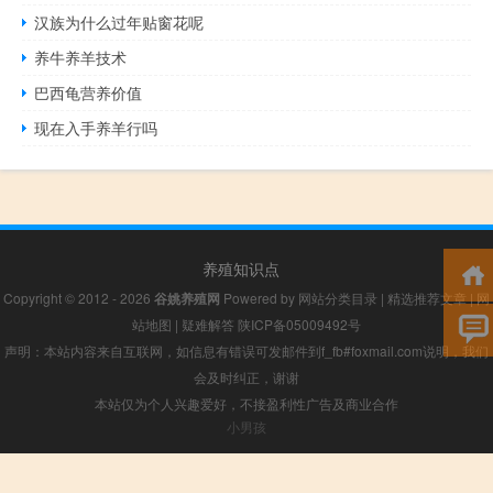
汉族为什么过年贴窗花呢
养牛养羊技术
巴西龟营养价值
现在入手养羊行吗
养殖知识点
Copyright © 2012 - 2026
谷姚养殖网
Powered by
网站分类目录
|
精选推荐文章
|
网
站地图
|
疑难解答
陕ICP备05009492号
声明：本站内容来自互联网，如信息有错误可发邮件到f_fb#foxmail.com说明，我们
会及时纠正，谢谢
本站仅为个人兴趣爱好，不接盈利性广告及商业合作
小男孩