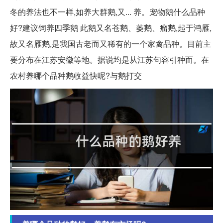
冬的养法也不一样,如养大群鹅,又... 养。宠物鹅什么品种
好?建议饲养四季鹅 此鹅又名苍鹅、萎鹅、瘤鹅,起于鸿雁,
故又名雁鹅,是我国古老而又稀有的一个家禽品种。目前主
要分布在江苏安徽等地。据说均是从江苏句容引种而。在
农村养哪个品种鹅收益快呢?与鹅打交