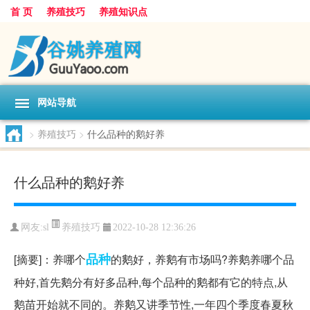
首 页
养殖技巧
养殖知识点
网站导航
>
养殖技巧
>
什么品种的鹅好养
什么品种的鹅好养
养殖技巧
网友:
sl
2022-10-28 12:36:26
品种
[摘要]：养哪个
的鹅好，养鹅有市场吗?养鹅养哪个品
种好,首先鹅分有好多品种,每个品种的鹅都有它的特点,从
鹅苗开始就不同的。养鹅又讲季节性,一年四个季度春夏秋