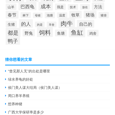
成本
巴西龟
方法
山羊
我是
技术
放在
猪场
春节
牧草
林下
池塘
猪舍
温度
母猪
肉牛
的人
自己的
生猪
的是
羊舍
鱼缸
饲料
都是
野兔
鱼塘
鸡舍
鸭子
猜你想看的文章
“曾见那人无”的出处是哪里
绿水养龟的好处
侯门美人谋大结局（侯门美人谋）
周口养羊养殖
想养种猪
广西大学保研率是多少