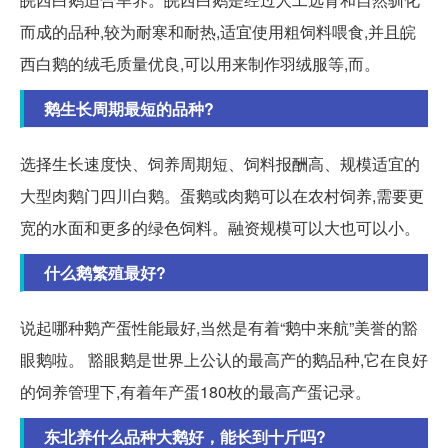
而成的品种,较为耐寒和耐热,适宜使用粗饲料喂食,并且皖
西白鹅的绒毛质量优良,可以用来制作羽绒服等,而。
鹅生长周期最短的品种?
选择生长速度快、饲养周期短、饲料报酬高、规模适宜的
大型肉鹅门四川白鹅。蛋鹅或肉鹅可以在农村饲养,需要更
宽的水面和更多的绿色饲料。融资规模可以大也可以小。
什么鹅繁殖最好?
说起哪种鹅产蛋性能最好,当然是有着“鹅中来航”美誉的豁
眼鹅啦。 豁眼鹅是世界上公认的最高产的鹅品种,它在良好
的饲养管理下,有着年产蛋180枚的最高产蛋记录。
东北养什么品种大鹅好，能长到十斤吗?