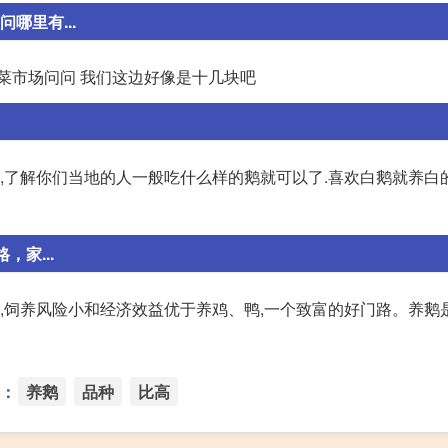
哪里有...
菜市场问问 我们这边好像是十几块吧
话,了解你们当地的人一般吃什么样的鹅就可以了.喜欢白鹅就养白
家...
高,饲养风险小和经济效益优于养鸡、鸭,一个致富的好门路。养鹅
：
养鹅
品种
比高