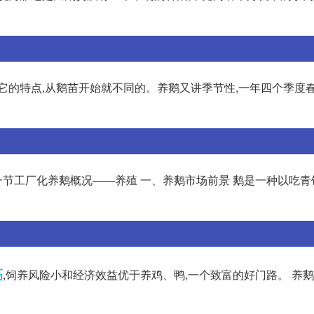
它的特点,从鹅苗开始就不同的。养鹅又讲季节性,一年四个季度
第一节工厂化养鹅概况——养殖 一、养鹅市场前景 鹅是一种以吃
高
,饲养风险小和经济效益优于养鸡、鸭,一个致富的好门路。 养