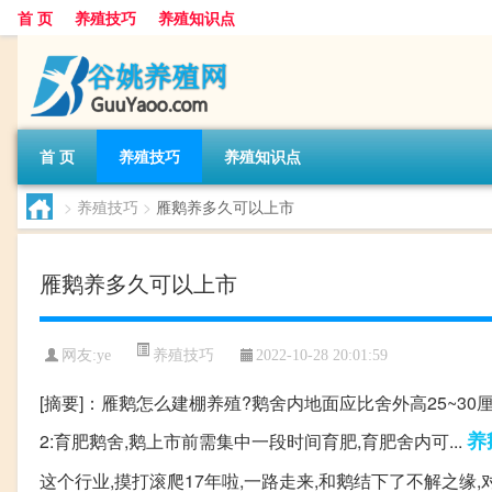
首 页
养殖技巧
养殖知识点
首 页
养殖技巧
养殖知识点
>
养殖技巧
>
雁鹅养多久可以上市
雁鹅养多久可以上市
养殖技巧
网友:
ye
2022-10-28 20:01:59
[摘要]：雁鹅怎么建棚养殖?鹅舍内地面应比舍外高25~3
养
2:育肥鹅舍,鹅上市前需集中一段时间育肥,育肥舍内可...
这个行业,摸打滚爬17年啦,一路走来,和鹅结下了不解之缘,