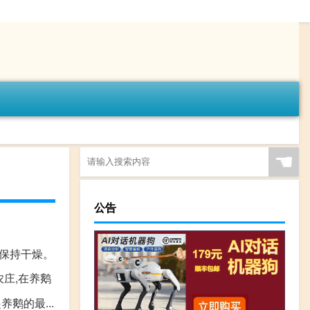
☚
公告
面保持干燥。
庄,在养鹅
鹅的最...