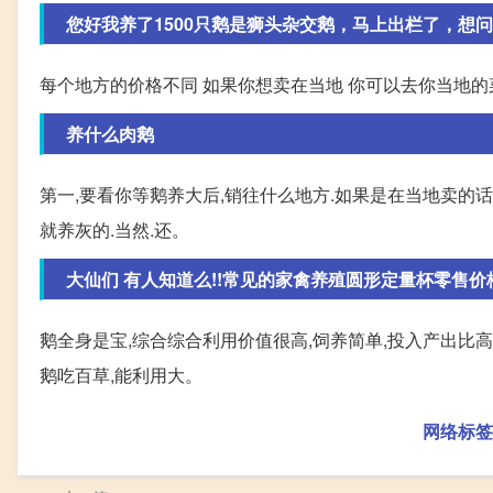
您好我养了1500只鹅是狮头杂交鹅，马上出栏了，想问问
每个地方的价格不同 如果你想卖在当地 你可以去你当地的
养什么肉鹅
第一,要看你等鹅养大后,销往什么地方.如果是在当地卖的
就养灰的.当然.还。
大仙们 有人知道么!!常见的家禽养殖圆形定量杯零售价格，
鹅全身是宝,综合综合利用价值很高,饲养简单,投入产出比
鹅吃百草,能利用大。
网络标签