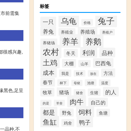
标签
上市前需集
兔子
乌龟
一只
价格
养兔
养殖场
养殖业
养殖户
养羊
养鹅
养猪场
农村
利润
都很感兴趣,
品种
冬天
土鸡
巴西龟
大棚
山羊
成本
方法
我是
技术
放在
春节
林下
池塘
温度
母猪
喙黑色,足呈
的人
猪场
牧草
生猪
猪舍
肉牛
自己的
的是
羊舍
饲料
都是
野兔
鱼塘
鱼缸
鸭子
鸡舍
一品种,不