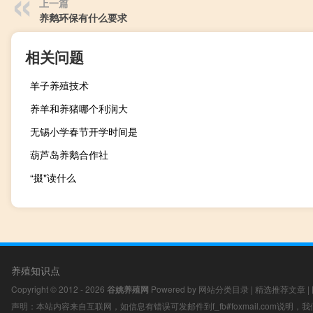
上一篇
养鹅环保有什么要求
相关问题
羊子养殖技术
养羊和养猪哪个利润大
无锡小学春节开学时间是
葫芦岛养鹅合作社
“掇"读什么
养殖知识点
Copyright © 2012 - 2026
谷姚养殖网
Powered by
网站分类目录
|
精选推荐文章
|
声明：本站内容来自互联网，如信息有错误可发邮件到f_fb#foxmail.com说明