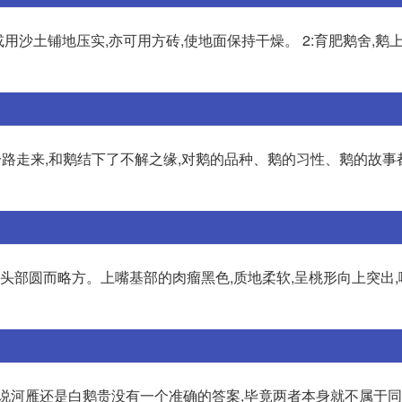
或用沙土铺地压实,亦可用方砖,使地面保持干燥。 2:育肥鹅舍,鹅
一路走来,和鹅结下了不解之缘,对鹅的品种、鹅的习性、鹅的故事
贴,头部圆而略方。上嘴基部的肉瘤黑色,质地柔软,呈桃形向上突出,
说河雁还是白鹅贵没有一个准确的答案,毕竟两者本身就不属于同