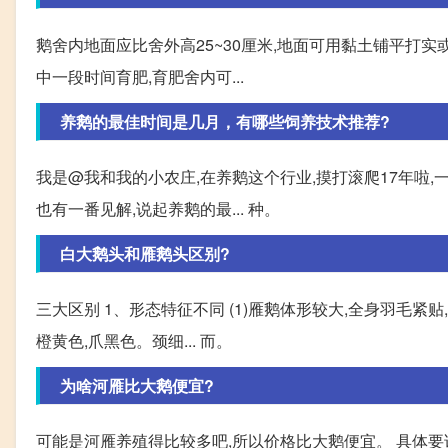
鹅舍内地面应比舍外高25~30厘米,地面可用黏土铺平打实
中一段时间育肥,育肥舍内可...
养鹅的最佳时间是几月，有哪些饲养技术推荐?
我是@我和我的小农庄,在养鹅这个行业,摸打滚爬17年啦,
也有一番见解,说起养鹅的最... 种。
白大鹅头和雁鹅头区别?
三大区别 1、形态特征不同 (1)雁鹅体形较大,全身羽毛紧
橙黄色,爪黑色。颈细... 而。
为啥河雁比大鹅便宜?
可能是河雁养殖得比较多吧,所以价格比大鹅便宜。 具体要