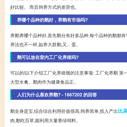
好比较。 而且饲养方式的差异也。
养哪个品种的鹅好，养鹅有市场吗?
养鹅养哪个品种好,首先鹅分有好多品种,每个品种的鹅都有
养法也不一样,如养大群鹅,又... 蛋。
鹅可以放在室内工厂化养殖吗?
可以的!以下介绍工厂化养殖饿的注意事项: 工厂化养鹅 
大型水禽。鹅肉作为健康食品正。
人们为什么喜欢养鹅? - 1867202 的回答
比
鹅全身是宝,综合综合利用价值很高,饲养简单,投入产出
肉,鹅吃百草,能利用大量青绿饲料。