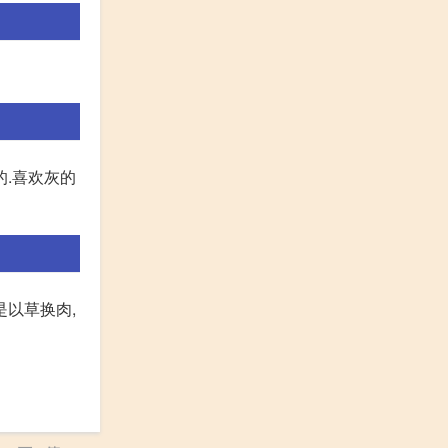
的.喜欢灰的
是以草换肉,