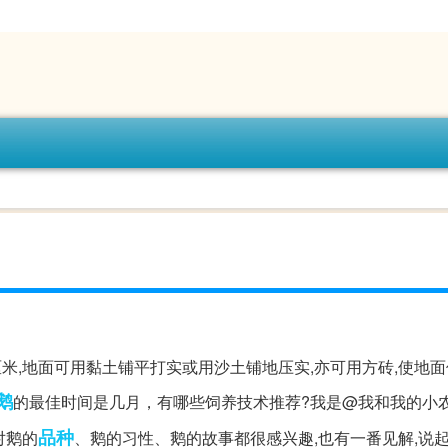
0厘米,地面可用黏土铺平打实或用沙土铺地压实,亦可用方砖,使地
鹅
的最佳时间是几月，有哪些饲养技术推荐?我是@我和我的小农
品种
对鹅的
、鹅的习性、鹅的故事都很感兴趣,也有一番见解,说起养