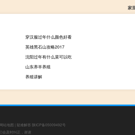
家
穿汉服过年什么颜色好看
英雄黑石山攻略2017
沈阳过年有什么菜可以吃
山东养羊养殖
养殖讲解
网站地图
|
疑难解答
陕ICP备05009492号
，我们会及时纠正，谢谢