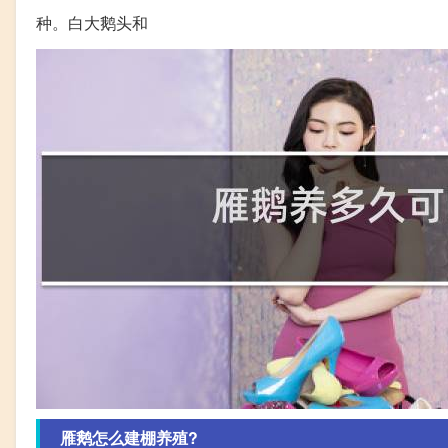
种。白大鹅头和
雁鹅怎么建棚养殖?