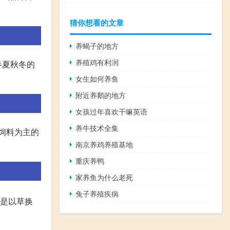
猜你想看的文章
养蝎子的地方
养殖鸡有利润
春夏秋冬的
女生如何养鱼
附近养鹅的地方
女孩过年喜欢干嘛英语
养牛技术全集
青饲料为主的
南京养鸡养殖基地
重庆养鸭
家养鱼为什么老死
兔子养殖疾病
鹅是以草换