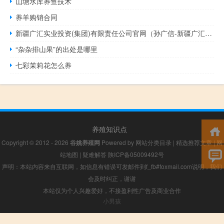
山塘水库养鱼技术
养羊购销合同
新疆广汇实业投资(集团)有限责任公司官网（孙广信-新疆广汇实业投资(集团)有限责任公司董事长介绍）
“杂杂排山果”的出处是哪里
七彩茉莉花怎么养
养殖知识点
Copyright © 2012 - 2026
谷姚养殖网
Powered by
网站分类目录
|
精选推荐文章
|
网
站地图
|
疑难解答
陕ICP备05009492号
声明：本站内容来自互联网，如信息有错误可发邮件到f_fb#foxmail.com说明，我们
会及时纠正，谢谢
本站仅为个人兴趣爱好，不接盈利性广告及商业合作
小男孩