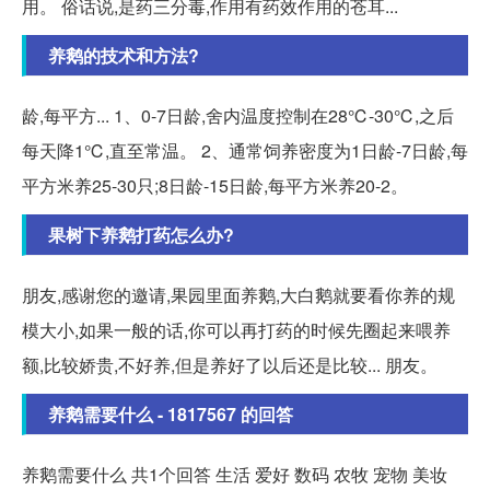
用。 俗话说,是药三分毒,作用有药效作用的苍耳...
养鹅的技术和方法?
龄,每平方... 1、0-7日龄,舍内温度控制在28℃-30℃,之后
每天降1℃,直至常温。 2、通常饲养密度为1日龄-7日龄,每
平方米养25-30只;8日龄-15日龄,每平方米养20-2。
果树下养鹅打药怎么办?
朋友,感谢您的邀请,果园里面养鹅,大白鹅就要看你养的规
模大小,如果一般的话,你可以再打药的时候先圈起来喂养
额,比较娇贵,不好养,但是养好了以后还是比较... 朋友。
养鹅需要什么 - 1817567 的回答
养鹅需要什么 共1个回答 生活 爱好 数码 农牧 宠物 美妆