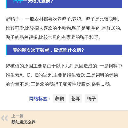
鸭子
一天喂几遍药?
野鸭子 。一般农村都喜欢养鸭子,养鸡... 鸭子是比较聪明,
比较可爱,比较招人喜欢的小动物,鸭子是卵,生的,是群居的,
鸭子的品种很多,比较常见的有家养的鸭子和野。
养的鹅次次下破蛋，应该吃什么药?
鹅破蛋的原因主要是由于以下几种原因造成的: 一是饲料中
维生素A、D、E的缺乏,主要是维生素D; 二是饲料的钙磷
的含量不足; 三是您的鹅得了卵黄性腹膜炎,俗称... 鹅。
网络标签：
养鹅
苍耳
鸭子
上一篇
鹅幼崽怎么养