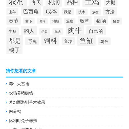
农村
土鸡
利润
品种
冬天
大棚
成本
巴西龟
方法
山羊
我是
技术
放在
猪场
春节
牧草
林下
池塘
猪舍
温度
母猪
肉牛
的人
自己的
生猪
的是
羊舍
鱼缸
饲料
都是
野兔
鱼塘
鸡舍
鸭子
猜你想看的文章
养牛大基地
农场养猪赚钱
梦幻西游驯兽术效果
网养鸭
比利时兔子养殖