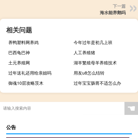
下一篇
海水能养鹅吗
相关问题
养鸭塑料网养鸡
今年过年是初几上班
巴西龟巴神
人工养殖猪
土元养殖网
湖羊繁殖母羊养殖技术
过年送礼还用给亲姐吗
用友u8怎么结转
御魂10层攻略茨木
过年宝宝肠胃不适怎么办
☚
公告