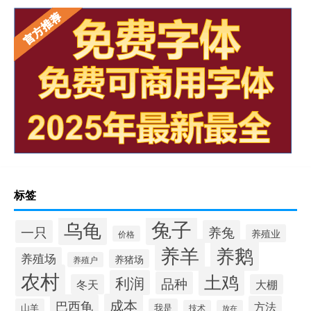
标签
兔子
乌龟
一只
养兔
养殖业
价格
养羊
养鹅
养殖场
养猪场
养殖户
农村
土鸡
利润
品种
冬天
大棚
成本
巴西龟
方法
山羊
我是
技术
放在