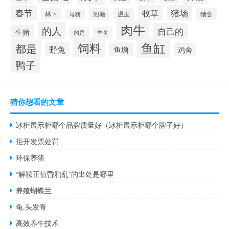
猪场
春节
牧草
林下
池塘
猪舍
温度
母猪
肉牛
的人
自己的
生猪
的是
羊舍
鱼缸
饲料
都是
野兔
鱼塘
鸡舍
鸭子
猜你想看的文章
冰柜展示柜哪个品牌质量好（冰柜展示柜哪个牌子好）
拒开发票处罚
环保养猪
“解鞍正值昏鸦乱”的出处是哪里
养殖蝴蝶兰
龟.头发青
高效养牛技术