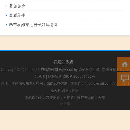
养兔兔舍
看看养牛
春节在娘家过日子好吗请问
养殖知识点
Copyright © 2012 - 2026
谷姚养殖网
Powered by
网站分类目录
|
精选推荐文章
|
网
站地图
|
疑难解答
陕ICP备05009492号
声明：本站内容来自互联网，如信息有错误可发邮件到f_fb#foxmail.com说明，我们
会及时纠正，谢谢
本站仅为个人兴趣爱好，不接盈利性广告及商业合作
小男孩