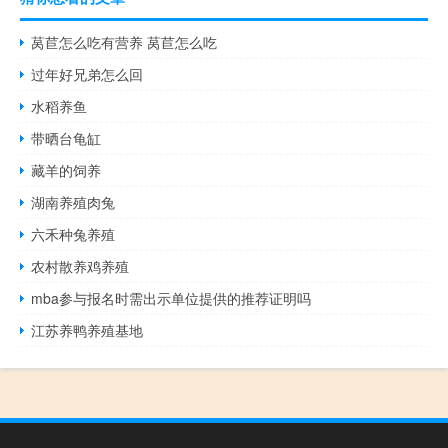
莴苣怎么吃有营养 莴苣怎么吃
过年好兄弟怎么回
水稻养鱼
带晒台龟缸
藏羊的饲养
湖南养殖肉兔
六禾种兔养殖
农村散养鸡养殖
mba参与报名时需出示单位提供的推荐证明吗
江苏养鸭养殖基地