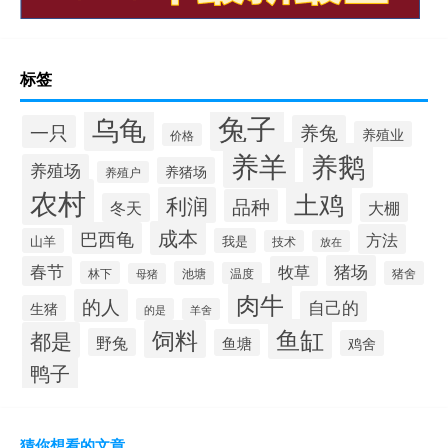
标签
兔子
乌龟
一只
养兔
养殖业
价格
养羊
养鹅
养殖场
养猪场
养殖户
农村
土鸡
利润
品种
冬天
大棚
成本
巴西龟
方法
山羊
我是
技术
放在
猪场
春节
牧草
林下
池塘
猪舍
温度
母猪
肉牛
的人
自己的
生猪
的是
羊舍
鱼缸
饲料
都是
野兔
鱼塘
鸡舍
鸭子
猜你想看的文章