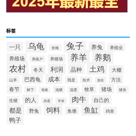
标签
兔子
乌龟
一只
养兔
养殖业
价格
养羊
养鹅
养殖场
养猪场
养殖户
农村
土鸡
利润
品种
冬天
大棚
成本
巴西龟
方法
山羊
我是
技术
放在
猪场
春节
牧草
林下
池塘
猪舍
温度
母猪
肉牛
的人
自己的
生猪
的是
羊舍
鱼缸
饲料
都是
野兔
鱼塘
鸡舍
鸭子