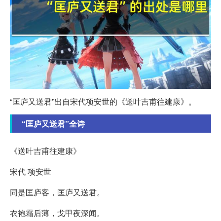
“匡庐又送君”出自宋代项安世的《送叶吉甫往建康》。
“匡庐又送君”全诗
《送叶吉甫往建康》
宋代 项安世
同是匡庐客，匡庐又送君。
衣袍霜后薄，戈甲夜深闻。