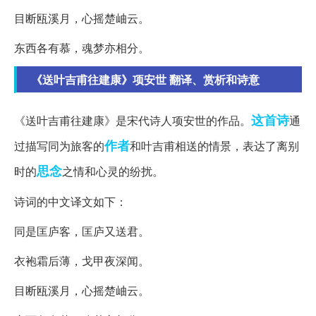
目断瓯溪月，心摇楚岫云。
东西各有慕，魂梦亦相分。
《送叶吉甫往建康》项安世 翻译、赏析和诗意
这首诗
《送叶吉甫往建康》是宋代诗人项安世的作品。
通
作者
过描写同为旅客的
和叶吉甫相送的情景，表达了离别
思念
时的
之情和心灵的纷扰。
诗词的中文译文如下：
同是匡庐客，匡庐又送君。
衣袍霜后薄，戈甲夜深闻。
目断瓯溪月，心摇楚岫云。