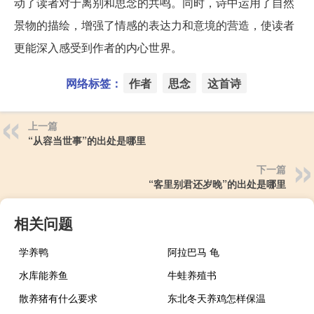
动了读者对于离别和思念的共鸣。同时，诗中运用了自然
景物的描绘，增强了情感的表达力和意境的营造，使读者
更能深入感受到作者的内心世界。
网络标签：
作者
思念
这首诗
上一篇
“从容当世事”的出处是哪里
下一篇
“客里别君还岁晚”的出处是哪里
相关问题
学养鸭
阿拉巴马 龟
水库能养鱼
牛蛙养殖书
散养猪有什么要求
东北冬天养鸡怎样保温