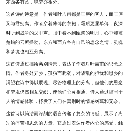
东西各有慕，魂梦亦相分。
这首诗的诗意是：作者和叶吉甫都是匡庐的客人，而匡庐
又与君别离。作者穿着薄薄的衣袍，霜后更显单薄，夜深
时听到战争的戈甲声。眼中看不到瓯溪的明月，心中却被
楚岫的云所摇动。东方和西方各有自己的思念之情，灵魂
和梦境也相互分离。
这首诗通过描绘离别情景，表达了作者对叶吉甫的思念之
情。作者身处异乡，孤独而脆弱，对战乱的担忧和思乡的
渴望在诗中得以展现。尽管物理上的分离，但他们的思念
和梦境仍然相互交织，使他们心灵相通。诗人通过描写个
人的情感体验，抒发了人们在离别时的情感纠葛和无奈。
这首诗以简洁而深刻的语言传递了复杂的情感，展示了离
别的痛苦和思念的力量。它通过表达作者内心的感受，触