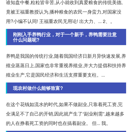
谁知盘中餐,粒粒皆辛苦,从小就收到真爱粮食的传统美德,
竟被王福重教授认为,播种粮食的农民一身蛮力,对国家没
用?小编不认同! 王福重农民无用论! 出大力、... 2、。
刚刚入手养鸭行业，对于一个新手，养鸭需要注意
什么问题呢?
养鸭是我国的传统行业,随着我国经济日新月异快速发展,养
殖业蒸蒸日上,国家也非常重视养殖业,并大力提倡和扶持养
殖业生产,它是国民经济和生活支撑重要支柱。...
现农村做什么能够致富?
在这个花钱如流水的时代,如果不做副业,只靠着死工资,完
全满足不了自己的开销,因此就产生了“副业刚需”,越来越多
的人在挣着死工资的同时也在搞着副业。 但... 我。