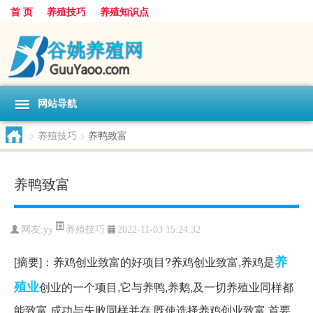
首 页
养殖技巧
养殖知识点
网站导航
>
养殖技巧
>
养鸭致富
养鸭致富
养殖技巧
网友:
yy
2022-11-03 15:24:32
养
[摘要]：养鸡创业致富的好项目?养鸡创业致富,养鸡是
殖业
创业的一个项目,它与养鸭,养鹅,及一切养殖业同样都
能致富,成功与失败同样并存,既使选择养鸡创业致富,首要