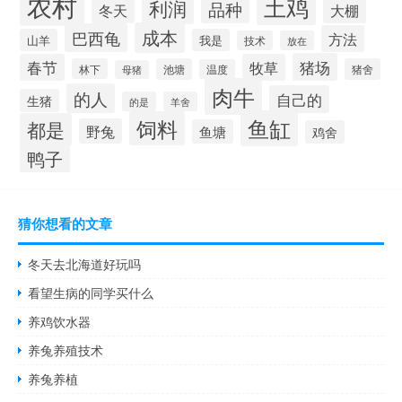
农村
土鸡
利润
品种
冬天
大棚
成本
巴西龟
方法
山羊
我是
技术
放在
猪场
春节
牧草
林下
池塘
猪舍
温度
母猪
肉牛
的人
自己的
生猪
的是
羊舍
鱼缸
饲料
都是
野兔
鱼塘
鸡舍
鸭子
猜你想看的文章
冬天去北海道好玩吗
看望生病的同学买什么
养鸡饮水器
养兔养殖技术
养兔养植