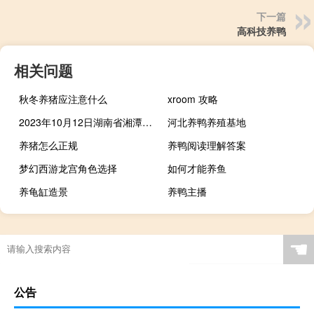
下一篇
高科技养鸭
相关问题
秋冬养猪应注意什么
xroom 攻略
2023年10月12日湖南省湘潭市疫情大数据-今日/今天疫情全网搜索最新实时消息动态情况通知播报
河北养鸭养殖基地
养猪怎么正规
养鸭阅读理解答案
梦幻西游龙宫角色选择
如何才能养鱼
养龟缸造景
养鸭主播
☚
公告