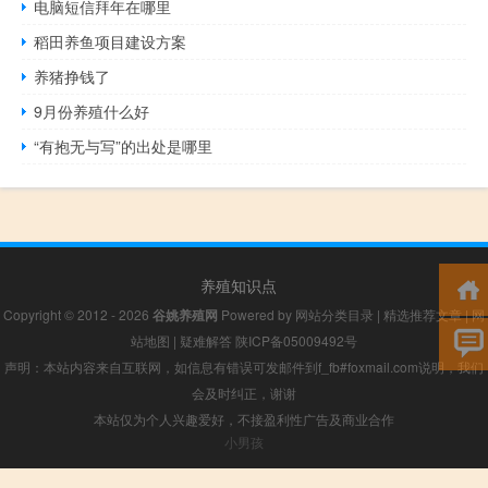
电脑短信拜年在哪里
稻田养鱼项目建设方案
养猪挣钱了
9月份养殖什么好
“有抱无与写”的出处是哪里
养殖知识点
Copyright © 2012 - 2026
谷姚养殖网
Powered by
网站分类目录
|
精选推荐文章
|
网
站地图
|
疑难解答
陕ICP备05009492号
声明：本站内容来自互联网，如信息有错误可发邮件到f_fb#foxmail.com说明，我们
会及时纠正，谢谢
本站仅为个人兴趣爱好，不接盈利性广告及商业合作
小男孩