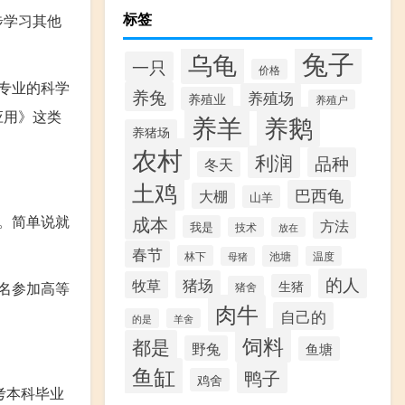
标签
步学习其他
兔子
乌龟
一只
价格
专业的科学
养兔
养殖场
养殖业
养殖户
应用》这类
养羊
养鹅
养猪场
农村
利润
品种
冬天
土鸡
巴西龟
大棚
山羊
。简单说就
成本
方法
我是
技术
放在
春节
林下
池塘
温度
母猪
的人
猪场
牧草
生猪
名参加高等
猪舍
肉牛
自己的
的是
羊舍
饲料
都是
野兔
鱼塘
鱼缸
鸭子
鸡舍
考本科毕业