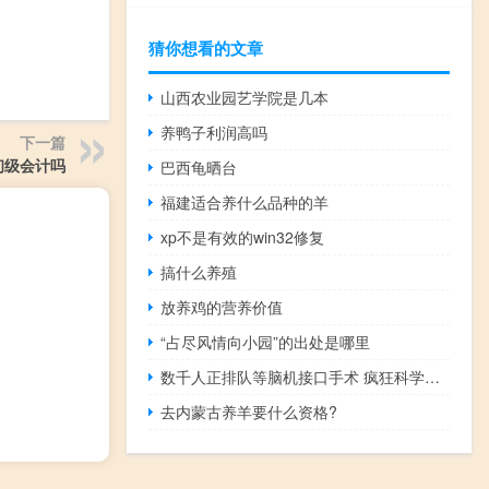
猜你想看的文章
山西农业园艺学院是几本
养鸭子利润高吗
下一篇
初级会计吗
巴西龟晒台
福建适合养什么品种的羊
xp不是有效的win32修复
搞什么养殖
放养鸡的营养价值
“占尽风情向小园”的出处是哪里
数千人正排队等脑机接口手术 疯狂科学家打开人体试验魔盒
去内蒙古养羊要什么资格?