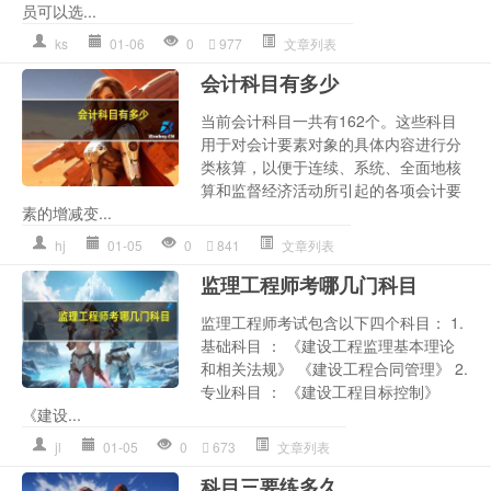
员可以选...
ks
01-06
0
977
文章列表
会计科目有多少
当前会计科目一共有162个。这些科目
用于对会计要素对象的具体内容进行分
类核算，以便于连续、系统、全面地核
算和监督经济活动所引起的各项会计要
素的增减变...
hj
01-05
0
841
文章列表
监理工程师考哪几门科目
监理工程师考试包含以下四个科目： 1.
基础科目 ： 《建设工程监理基本理论
和相关法规》 《建设工程合同管理》 2.
专业科目 ： 《建设工程目标控制》
《建设...
jl
01-05
0
673
文章列表
科目三要练多久