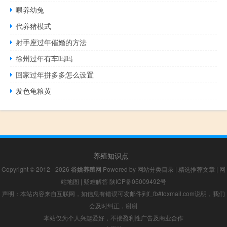
喂养幼兔
代养猪模式
射手座过年催婚的方法
徐州过年有车吗吗
回家过年拼多多怎么设置
发色龟粮黄
养殖知识点
Copyright © 2012 - 2026
谷姚养殖网
Powered by
网站分类目录
|
精选推荐文章
|
网
站地图
|
疑难解答
陕ICP备05009492号
声明：本站内容来自互联网，如信息有错误可发邮件到f_fb#foxmail.com说明，我们
会及时纠正，谢谢
本站仅为个人兴趣爱好，不接盈利性广告及商业合作