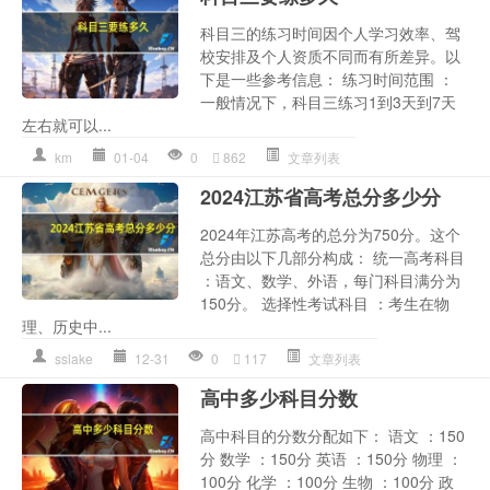
科目三的练习时间因个人学习效率、驾
校安排及个人资质不同而有所差异。以
下是一些参考信息： 练习时间范围 ：
一般情况下，科目三练习1到3天到7天
左右就可以...
km
01-04
0
862
文章列表
2024江苏省高考总分多少分
2024年江苏高考的总分为750分。这个
总分由以下几部分构成： 统一高考科目
：语文、数学、外语，每门科目满分为
150分。 选择性考试科目 ：考生在物
理、历史中...
sslake
12-31
0
117
文章列表
高中多少科目分数
高中科目的分数分配如下： 语文 ：150
分 数学 ：150分 英语 ：150分 物理 ：
100分 化学 ：100分 生物 ：100分 政