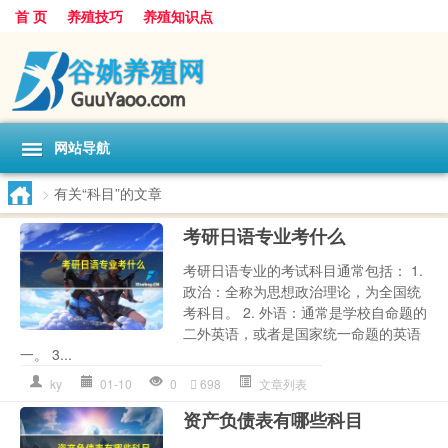
首 页
养殖技巧
养殖知识点
网站导航
>
有关“科目”的文章
考研日语专业考什么
考研日语专业的考试科目通常包括： 1.
政治：全称为思想政治理论，为全国统
考科目。 2. 外语：通常是学校自命题的
二外英语，或者是国家统一命题的英语
一。 3...
ky
01-10
0
698
文章列表
资产负债表有哪些科目