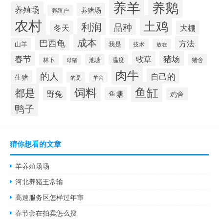
养羊
养鹅
养殖场
养猪场
养殖户
农村
土鸡
利润
品种
冬天
大棚
成本
巴西龟
方法
山羊
我是
技术
放在
猪场
春节
牧草
林下
池塘
猪舍
温度
母猪
肉牛
的人
自己的
生猪
的是
羊舍
鱼缸
饲料
都是
野兔
鱼塘
鸡舍
鸭子
猜你想看的文章
羊养殖场场
河北养猪王常输
高速服务区怎样过年审
春节套在拍卖怎么搜