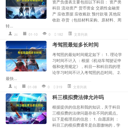
资产负债表主要包括以下科目： 资产类
科目 流动资产 货币资金 交易性金融资
产 应收票据 应收账款 预付款项 其他应
收款 存货（包括材料采购、原材料、周
转...
zc
01-10
0
182
文章列表
考驾照最短多长时间
考驾照的最短时间规定如下： 1. 理论学
习时间不计入 ：根据《机动车驾驶证申
领和使用规定》，科目一和科目四的理
论学习时间不计入考驾照的总时间。 2.
最快...
kj
01-08
0
319
文章列表
科三模拟费法律允许吗
根据提供的信息和我的知识，关于科目
三模拟费的法律问题存在不同的观点。
以下是梳理后的信息： 1. 自愿原则 ：
科目三的模拟费通常是自愿缴纳的，学