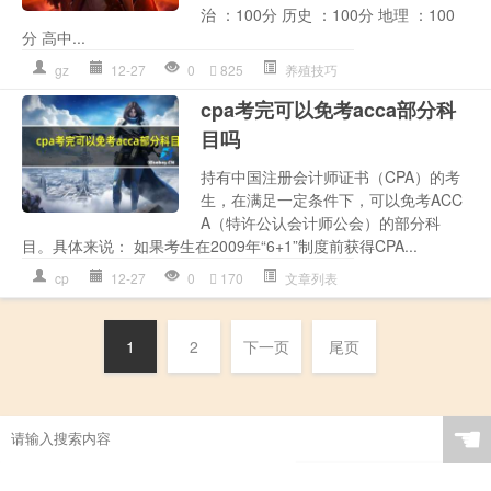
治 ：100分 历史 ：100分 地理 ：100
分 高中...
gz
12-27
0
825
养殖技巧
cpa考完可以免考acca部分科
目吗
持有中国注册会计师证书（CPA）的考
生，在满足一定条件下，可以免考ACC
A（特许公认会计师公会）的部分科
目。具体来说： 如果考生在2009年“6+1”制度前获得CPA...
cp
12-27
0
170
文章列表
1
2
下一页
尾页
☚