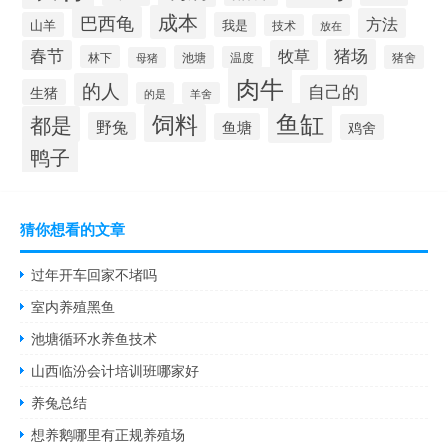
成本
巴西龟
方法
山羊
我是
技术
放在
猪场
春节
牧草
林下
池塘
猪舍
温度
母猪
肉牛
的人
自己的
生猪
的是
羊舍
鱼缸
饲料
都是
野兔
鱼塘
鸡舍
鸭子
猜你想看的文章
过年开车回家不堵吗
室内养殖黑鱼
池塘循环水养鱼技术
山西临汾会计培训班哪家好
养兔总结
想养鹅哪里有正规养殖场