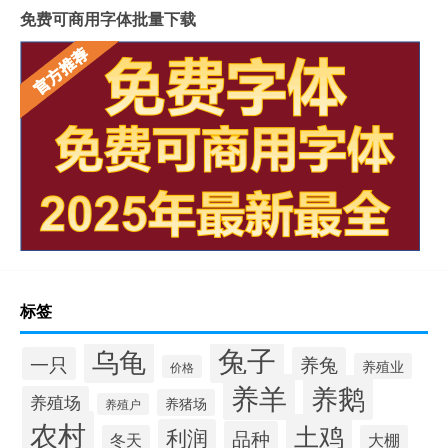
免费可商用字体批量下载
标签
兔子
乌龟
一只
养兔
养殖业
价格
养羊
养鹅
养殖场
养猪场
养殖户
农村
土鸡
利润
品种
冬天
大棚