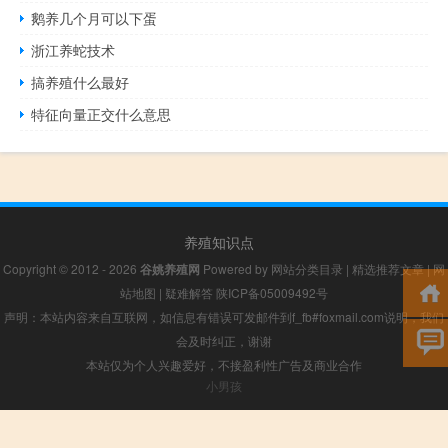
鹅养几个月可以下蛋
浙江养蛇技术
搞养殖什么最好
特征向量正交什么意思
养殖知识点
Copyright © 2012 - 2026
谷姚养殖网
Powered by
网站分类目录
|
精选推荐文章
|
网
站地图
|
疑难解答
陕ICP备05009492号
声明：本站内容来自互联网，如信息有错误可发邮件到f_fb#foxmail.com说明，我们
会及时纠正，谢谢
本站仅为个人兴趣爱好，不接盈利性广告及商业合作
小男孩