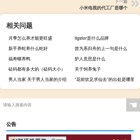
下一篇
小米电视的代工厂是哪个
相关问题
月季怎么养才能更旺盛
tigstor是什么品牌
新手养蛇养什么蛇好
曾为系归舟的上一句是什么
福寿螺养鸭
胪人意思是什么
砝码都有多大的（砝码大小）
关于饲养兔子
男人当家 关于男人当家的介绍
“花前饮足求仙去”的出处是哪里
☚
公告