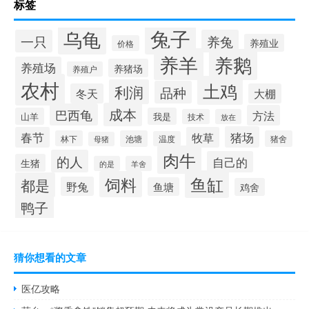
标签
兔子
乌龟
一只
养兔
养殖业
价格
养羊
养鹅
养殖场
养猪场
养殖户
农村
土鸡
利润
品种
冬天
大棚
成本
巴西龟
方法
山羊
我是
技术
放在
猪场
春节
牧草
林下
池塘
猪舍
温度
母猪
肉牛
的人
自己的
生猪
的是
羊舍
鱼缸
饲料
都是
野兔
鱼塘
鸡舍
鸭子
猜你想看的文章
医亿攻略