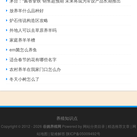
茅台：“酱香拿铁”销售超预期 未来将成为常设产品长期推出
放养羊什么品种好
炉石传说构造区攻略
外地人可以去草原养羊吗
家庭养羊羊槽
em菌怎么养鱼
适合春节的花有哪些名字
农村养羊在我家门口怎么办
冬天小树怎么了
养殖知识点
Copyright © 2012 - 2026
谷姚养殖网
Powered by
网站分类目录
|
精选推荐文章
|
网
站地图
|
疑难解答
陕ICP备05009492号