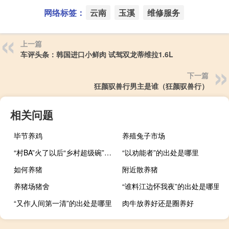
网络标签：
云南
玉溪
维修服务
上一篇
车评头条：韩国进口小鲜肉 试驾双龙蒂维拉1.6L
下一篇
狂颜驭兽行男主是谁（狂颜驭兽行）
相关问题
毕节养鸡
养殖兔子市场
“村BA”火了以后“乡村超级碗”也出圈了 到底什么情况呢
“以劝能者”的出处是哪里
如何养猪
附近散养猪
养猪场猪舍
“谁料江边怀我夜”的出处是哪里
“又作人间第一清”的出处是哪里
肉牛放养好还是圈养好