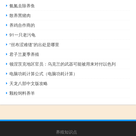
氨氮去除养鱼
散养黑猪肉
养鸡合作商的
91一只老污龟
“丝布涩难缝”的出处是哪里
君子兰夏季养殖
顿涅茨克地区官员：乌克兰的武器可能被用来对付以色列
电脑功耗计算公式（电脑功耗计算）
天龙八部中文版攻略
颗粒饲料养羊
养殖知识点