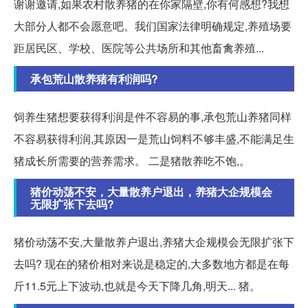
谢谢邀请,如果农村散养猪的在你家隔壁,你有何感想?我想
大部分人都不会愿意吧。我们国家法律明确规定,养殖场要
距居民区、学校、医院等公共场所和其他畜禽养殖...
承包荒山散养猪有利润吗?
饲养生猪想要获得利润是件不容易的事,承包荒山养猪同样
不容易获得利润,其原因一是荒山饲料不够丰盛,不能满足生
猪成长所需要的营养需求。 二是猪散养吃不饱,。
猪价动荡不安，大量散养户退出，养猪大企规模会
无限扩张下去吗?
猪价动荡不安,大量散养户退出,养猪大企规模会无限扩张下
去吗? 现在的猪价相对来说是稳定的,大多数地方都是在每
斤11.5元上下波动,也就是今天下降几角,明天... 猪。