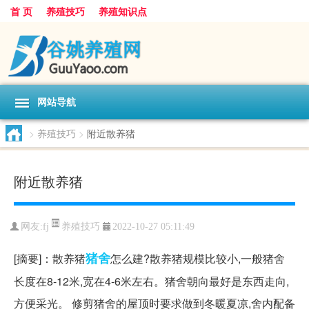
首 页
养殖技巧
养殖知识点
网站导航
>
养殖技巧
>
附近散养猪
附近散养猪
养殖技巧
网友:
fj
2022-10-27 05:11:49
猪舍
[摘要]：散养猪
怎么建?散养猪规模比较小,一般猪舍
长度在8-12米,宽在4-6米左右。猪舍朝向最好是东西走向,
方便采光。 修剪猪舍的屋顶时要求做到冬暖夏凉,舍内配备