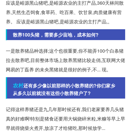
应该是峪源黑山猪吧,是峪源农业的主打产品,360天林间散
养,天然生态饲食,食草药、吃百果、饮甘泉,肉质健康有营
养。 应该是峪源黑山猪吧,是峪源农业的主打产品,。
散养100头猪，需要多少亩地，成本如何?
一是散养猪品种选择;这个也很重要,你不能弄100个白条猪
拉去散养吧,目前整体市场上散养黑猪比较走俏,互联网大佬
网易的丁磊养 的未央黑猪就是很好的例子,不... 现。
农村
还有多少像以前那样的小散养猪的?你们家乡
从多久以前就没有这些小散养猪户了?
记得这样养猪还是九几年那时候还有,我们老家要养几头猪
真的好难啊!特别是猪食还要用大锅烧碎米粒,米糠等早上早
早就得烧柴火煮开,放凉了才给猪吃,那时候放学...