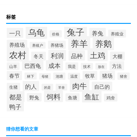
标签
兔子
乌龟
一只
养兔
养殖业
价格
养羊
养鹅
养殖场
养猪场
养殖户
农村
土鸡
利润
品种
冬天
大棚
成本
巴西龟
方法
山羊
我是
技术
放在
猪场
春节
牧草
林下
池塘
猪舍
温度
母猪
肉牛
的人
自己的
生猪
的是
羊舍
鱼缸
饲料
都是
野兔
鱼塘
鸡舍
鸭子
猜你想看的文章