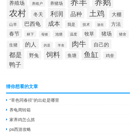
养羊
养鹅
养殖场
养猪场
养殖户
农村
土鸡
利润
品种
冬天
大棚
成本
巴西龟
方法
山羊
我是
技术
放在
猪场
春节
牧草
林下
池塘
猪舍
温度
母猪
肉牛
的人
自己的
生猪
的是
羊舍
鱼缸
饲料
都是
野兔
鱼塘
鸡舍
鸭子
猜你想看的文章
“草色同春径”的出处是哪里
养龟周转箱
家养鸡怎么抓
ps西游攻略