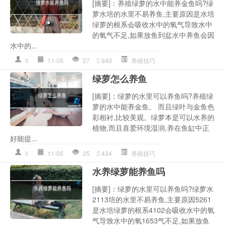
[摘要]：养殖绿萝的水中能养金鱼吗?绿
萝水培的水里不易养鱼,主要原因是水培
绿萝的根系会吸收水中的氧气导致水中
的氧气不足,如果放鱼到盆水中养鱼会因
水中的...
ll
11-05
27
940
养殖技巧
绿萝怎么养鱼
[摘要]：绿萝的水里可以养鱼吗?养殖绿
萝的水中能养金鱼。 而且绿叶与金鱼色
彩相衬,比较美观。绿萝本是可以水养的
植物,而且喜爱环境湿润,养在鱼缸中正
好能提...
ll
11-05
25
434
养殖技巧
水养绿萝能养鱼吗
[摘要]：绿萝的水里可以养鱼吗?绿萝水
2113培的水里不易养鱼,主要原因5261
是水培绿萝的根系4102会吸收水中的氧
气导致水中的氧1653气不足,如果放鱼