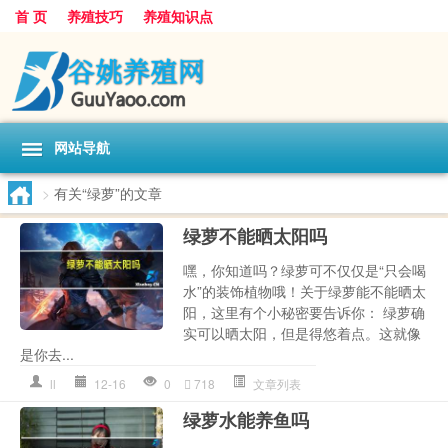
首 页
养殖技巧
养殖知识点
网站导航
>
有关“绿萝”的文章
绿萝不能晒太阳吗
嘿，你知道吗？绿萝可不仅仅是“只会喝
水”的装饰植物哦！关于绿萝能不能晒太
阳，这里有个小秘密要告诉你： 绿萝确
实可以晒太阳，但是得悠着点。这就像
是你去...
ll
12-16
0
718
文章列表
绿萝水能养鱼吗