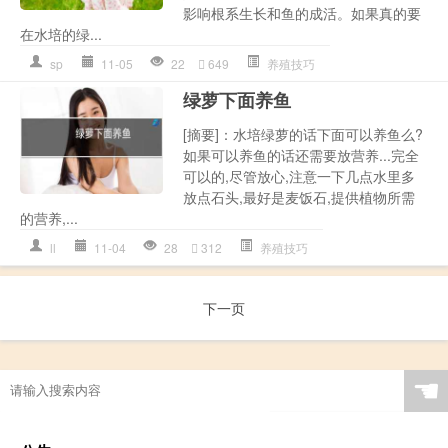
影响根系生长和鱼的成活。如果真的要
在水培的绿...
sp
11-05
22
649
养殖技巧
绿萝下面养鱼
[摘要]：水培绿萝的话下面可以养鱼么?
如果可以养鱼的话还需要放营养...完全
可以的,尽管放心,注意一下几点水里多
放点石头,最好是麦饭石,提供植物所需
的营养,...
ll
11-04
28
312
养殖技巧
下一页
☚