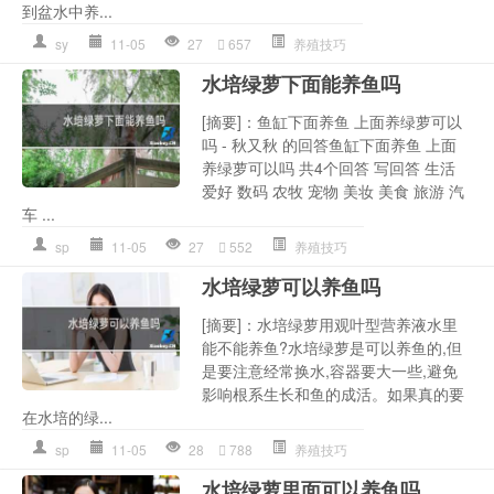
到盆水中养...
sy
11-05
27
657
养殖技巧
水培绿萝下面能养鱼吗
[摘要]：鱼缸下面养鱼 上面养绿萝可以
吗 - 秋又秋 的回答鱼缸下面养鱼 上面
养绿萝可以吗 共4个回答 写回答 生活
爱好 数码 农牧 宠物 美妆 美食 旅游 汽
车 ...
sp
11-05
27
552
养殖技巧
水培绿萝可以养鱼吗
[摘要]：水培绿萝用观叶型营养液水里
能不能养鱼?水培绿萝是可以养鱼的,但
是要注意经常换水,容器要大一些,避免
影响根系生长和鱼的成活。如果真的要
在水培的绿...
sp
11-05
28
788
养殖技巧
水培绿萝里面可以养鱼吗