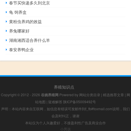
春节买快递多久到北京
龟 饲养盒
黄粉虫养鸡的效益
养兔哪家好
湖南湘西适合养什么羊
泰安养鸭企业
养殖知识点
Copyright © 2012 - 2026
谷姚养殖网
Powered by
网站分类目录
|
精选推荐文章
|
网
站地图
|
疑难解答
陕ICP备05009492号
声明：本站内容来自互联网，如信息有错误可发邮件到f_fb#foxmail.com说明，我们
会及时纠正，谢谢
本站仅为个人兴趣爱好，不接盈利性广告及商业合作
小男孩