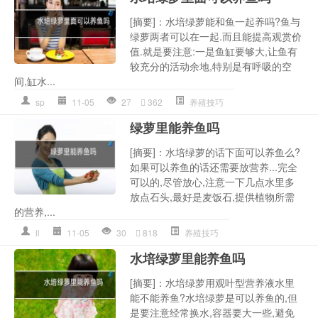
[摘要]：水培绿萝能和鱼一起养吗?鱼与
绿萝两者可以在一起.而且能提高观赏价
值.就是要注意:一是鱼缸要够大,让鱼有
较充分的活动余地,特别是有呼吸的空
间,缸水...
sp
11-05
27
362
养殖技巧
绿萝里能养鱼吗
[摘要]：水培绿萝的话下面可以养鱼么?
如果可以养鱼的话还需要放营养...完全
可以的,尽管放心,注意一下几点水里多
放点石头,最好是麦饭石,提供植物所需
的营养,...
ll
11-05
30
818
养殖技巧
水培绿萝里能养鱼吗
[摘要]：水培绿萝用观叶型营养液水里
能不能养鱼?水培绿萝是可以养鱼的,但
是要注意经常换水,容器要大一些,避免