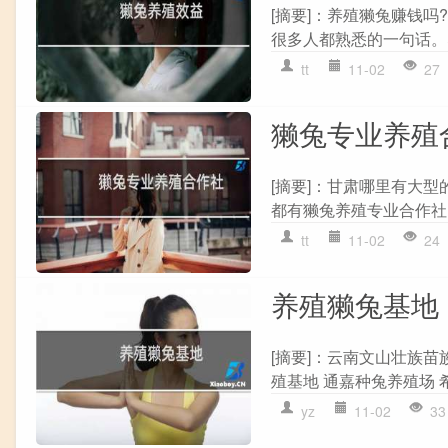
[摘要]：养殖獭兔赚钱吗
很多人都熟悉的一句话。
tt
11-02
27
獭兔专业养殖
[摘要]：甘肃哪里有大
都有獭兔养殖专业合作社,
tt
11-02
24
养殖獭兔基地
[摘要]：云南文山壮族
殖基地 通嘉种兔养殖场 
yz
11-02
33