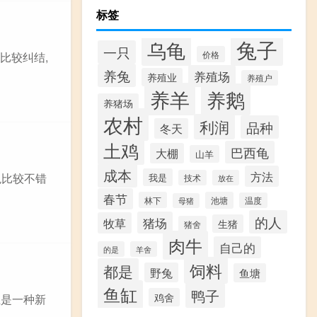
标签
兔子
乌龟
一只
价格
比较纠结,
养兔
养殖场
养殖业
养殖户
养羊
养鹅
养猪场
农村
利润
品种
冬天
土鸡
巴西龟
大棚
山羊
成本
方法
兔比较不错
我是
技术
放在
春节
林下
池塘
温度
母猪
的人
猪场
牧草
生猪
猪舍
肉牛
自己的
的是
羊舍
饲料
都是
野兔
鱼塘
鱼缸
鸭子
鸡舍
殖是一种新