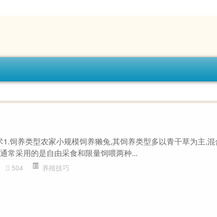
术1.饲养类型农家小规模饲养獭兔,其饲养类型多以青干草为主,
上通常采用的是自由采食和限量饲喂两种...
504
养殖技巧