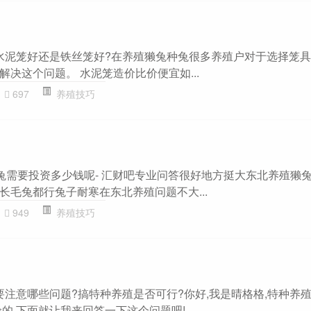
择水泥笼好还是铁丝笼好?在养殖獭兔种兔很多养殖户对于选择笼具
决这个问题。 水泥笼造价比价便宜如...
697
养殖技巧
獭兔需要投资多少钱呢- 汇财吧专业问答很好地方挺大东北养殖獭
长毛兔都行兔子耐寒在东北养殖问题不大...
949
养殖技巧
要注意哪些问题?搞特种养殖是否可行?你好,我是晴格格,特种养
,下面就让我来回答一下这个问题吧! ...