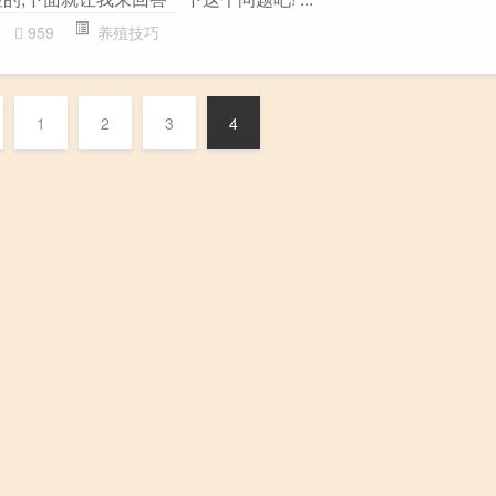
959
养殖技巧
1
2
3
4