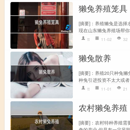
獭兔养殖笼具
[摘要]：养殖獭兔是选
现在山东獭兔养殖场帮你解
tt
11-02
32
獭兔散养
[摘要]：养殖20只种兔
种兔引进投资不太大或者
tt
11-01
21
农村獭兔养殖
[摘要]：农村特种养殖需
奇的产业,但是有一定风险的