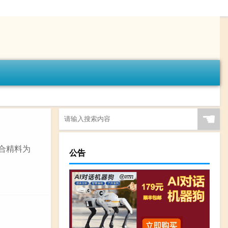
☚
混合精料为
公告