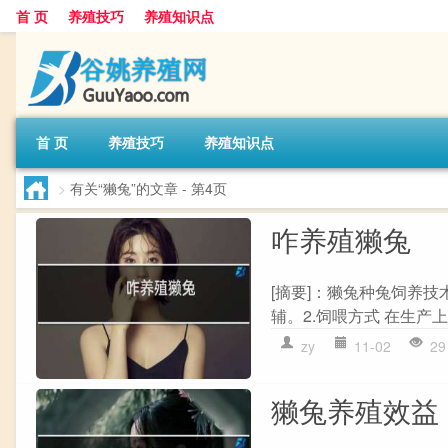
首 页
养殖技巧
养殖知识点
首 页
养殖技巧
养殖知识点
>
有关“獭兔”的文章
- 第4页
咋养殖獭兔
[摘要]：獭兔种兔饲养技
辅。2.饲喂方式 在生产
zy
11-02
29
獭兔养殖效益