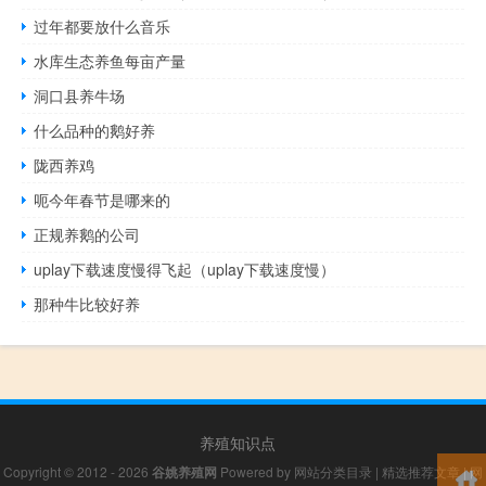
过年都要放什么音乐
水库生态养鱼每亩产量
洞口县养牛场
什么品种的鹅好养
陇西养鸡
呃今年春节是哪来的
正规养鹅的公司
uplay下载速度慢得飞起（uplay下载速度慢）
那种牛比较好养
养殖知识点
Copyright © 2012 - 2026
谷姚养殖网
Powered by
网站分类目录
|
精选推荐文章
|
网