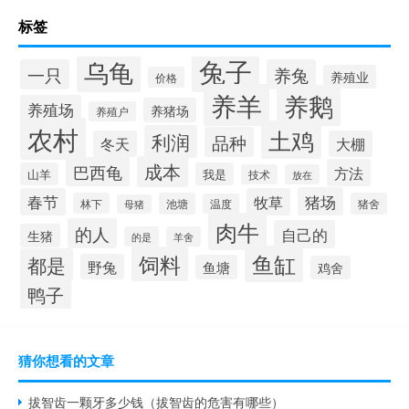
标签
兔子
乌龟
一只
养兔
养殖业
价格
养羊
养鹅
养殖场
养猪场
养殖户
农村
土鸡
利润
品种
冬天
大棚
成本
巴西龟
方法
山羊
我是
技术
放在
猪场
春节
牧草
林下
池塘
猪舍
温度
母猪
肉牛
的人
自己的
生猪
的是
羊舍
鱼缸
饲料
都是
野兔
鱼塘
鸡舍
鸭子
猜你想看的文章
拔智齿一颗牙多少钱（拔智齿的危害有哪些）