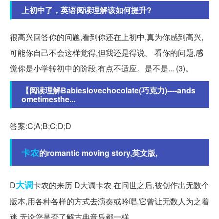
上初中了，英语阅读理解该如何提升?
很高兴回答你的问题,看到你还在上初中,真为你感到高兴,
可能你自己不会这样觉得,但我还是得说。 看你的问题,感
觉你是小学转初中的阶段,有点不适应。是不是... (3)。
【阅读理解Babieslovechocolate(巧克力)----ands
ometimesthe...
答案:C;A;B;C;D;D
卡农
的romantic moving story,英文版,
大调
D
卡农的来历 D大调卡农 在问世之后,被创作出无数个
版本,用各种各样的方式去演奏或吟唱,它曾让无数人为之着
迷,无论您是否了解古典音乐都一样。