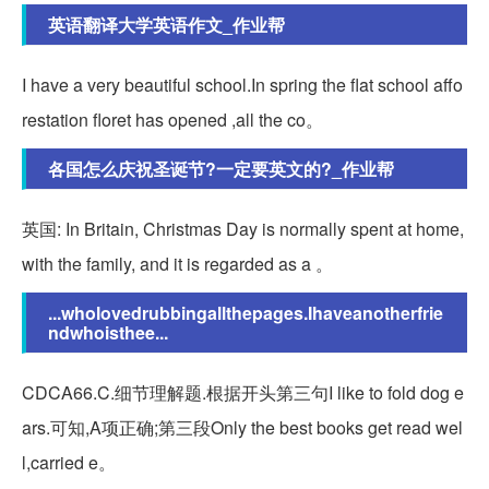
英语翻译大学英语作文_作业帮
I have a very beautiful school.In spring the flat school affo
restation floret has opened ,all the co。
各国怎么庆祝圣诞节?一定要英文的?_作业帮
英国: In Britain, Christmas Day is normally spent at home,
with the family, and it is regarded as a 。
...wholovedrubbingallthepages.Ihaveanotherfrie
ndwhoisthee...
CDCA66.C.细节理解题.根据开头第三句I like to fold dog e
ars.可知,A项正确;第三段Only the best books get read wel
l,carried e。