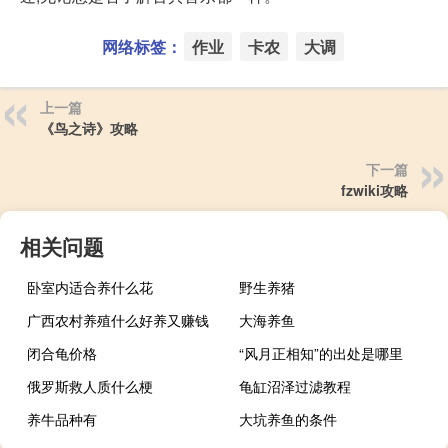
网络标签：
作业
卡农
大调
上一篇
《鸟之诗》攻略
下一篇
fzwiki攻略
相关问题
卧室内适合养什么花
野生养猪
广西农村养殖什么好养又赚钱
大海养鱼
闭合龟价格
“风月正相知”的出处是哪里
俄罗斯救人质什么梗
龟缸沼泽过滤教程
养牛品种有
大坑养鱼的条件