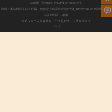
站地图
|
疑难解答
陕ICP备05009492号
声明：本站内容来自互联网，如信息有错误可发邮件到f_fb#foxmail.com说明，我们
会及时纠正，谢谢
本站仅为个人兴趣爱好，不接盈利性广告及商业合作
小男孩