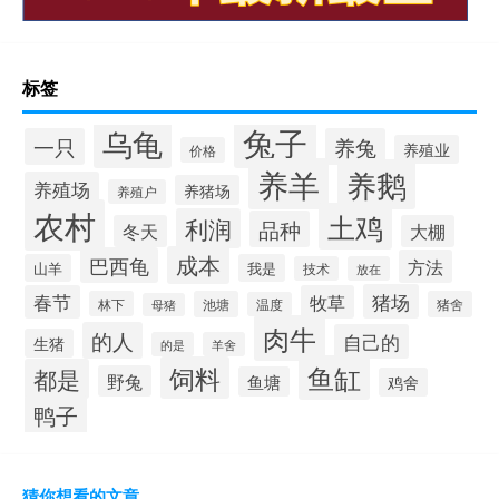
标签
兔子
乌龟
一只
养兔
养殖业
价格
养羊
养鹅
养殖场
养猪场
养殖户
农村
土鸡
利润
品种
冬天
大棚
成本
巴西龟
方法
山羊
我是
技术
放在
猪场
春节
牧草
林下
池塘
猪舍
温度
母猪
肉牛
的人
自己的
生猪
的是
羊舍
鱼缸
饲料
都是
野兔
鱼塘
鸡舍
鸭子
猜你想看的文章