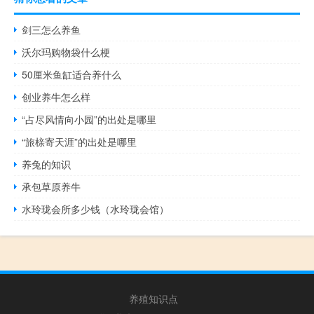
剑三怎么养鱼
沃尔玛购物袋什么梗
50厘米鱼缸适合养什么
创业养牛怎么样
“占尽风情向小园”的出处是哪里
“旅榇寄天涯”的出处是哪里
养兔的知识
承包草原养牛
水玲珑会所多少钱（水玲珑会馆）
养殖知识点