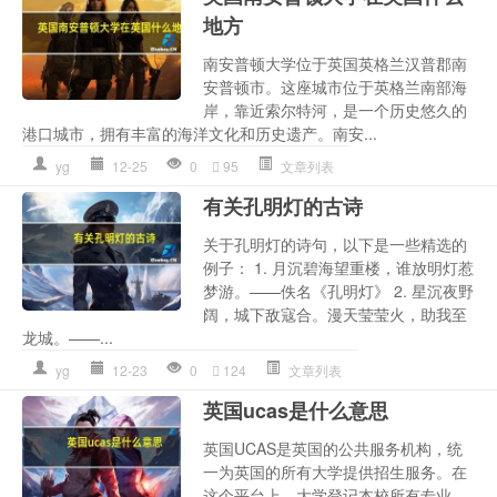
地方
南安普顿大学位于英国英格兰汉普郡南
安普顿市。这座城市位于英格兰南部海
岸，靠近索尔特河，是一个历史悠久的
港口城市，拥有丰富的海洋文化和历史遗产。南安...
yg
12-25
0
95
文章列表
有关孔明灯的古诗
关于孔明灯的诗句，以下是一些精选的
例子： 1. 月沉碧海望重楼，谁放明灯惹
梦游。——佚名《孔明灯》 2. 星沉夜野
阔，城下敌寇合。漫天莹莹火，助我至
龙城。——...
yg
12-23
0
124
文章列表
英国ucas是什么意思
英国UCAS是英国的公共服务机构，统
一为英国的所有大学提供招生服务。在
这个平台上，大学登记本校所有专业，