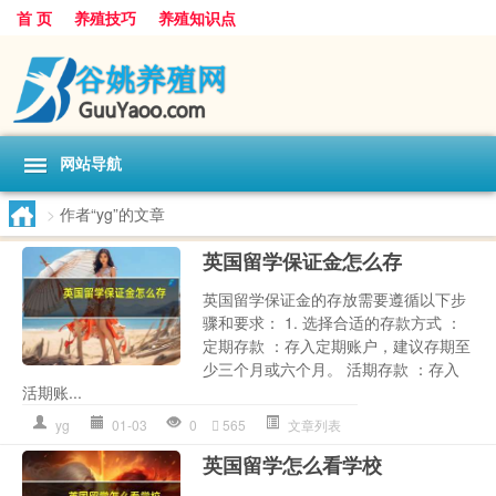
首 页
养殖技巧
养殖知识点
网站导航
>
作者“yg”的文章
英国留学保证金怎么存
英国留学保证金的存放需要遵循以下步
骤和要求： 1. 选择合适的存款方式 ：
定期存款 ：存入定期账户，建议存期至
少三个月或六个月。 活期存款 ：存入
活期账...
yg
01-03
0
565
文章列表
英国留学怎么看学校