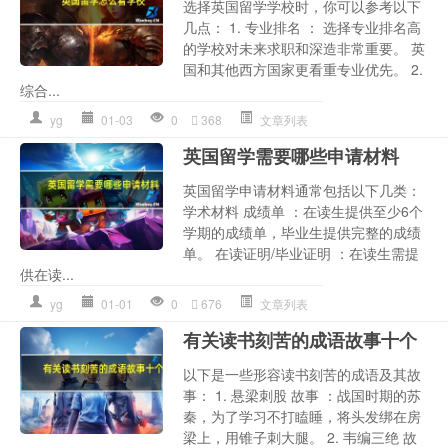
选择英国留学学校时，你可以参考以下
几点： 1. 专业排名 ： 选择专业排名高
的学校对未来求职和深造非常重要。 英
国和其他西方国家更看重专业优先。 2.
综合...
yg
01-03
0
368
文章列表
英国留学需要哪些申请材料
英国留学申请材料通常包括以下几类：
学术材料 成绩单 ：在读生提供至少6个
学期的成绩单，毕业生提供完整的成绩
单。 在读证明/毕业证明 ：在读生需提
供在读...
yg
01-01
0
676
文章列表
有关读书刻苦的成语故事十个
以下是一些形容读书刻苦的成语及其故
事： 1. 悬梁刺股 故事 ：战国时期的苏
秦，为了学习不打瞌睡，将头发绑在房
梁上，用锥子刺大腿。 2. 韦编三绝 故