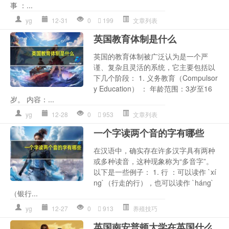
事 ：...
yg
12-31
0
199
文章列表
英国教育体制是什么
英国的教育体制被广泛认为是一个严
谨、复杂且灵活的系统，它主要包括以
下几个阶段： 1. 义务教育（Compulsor
y Education） ： 年龄范围：3岁至16
岁。 内容：...
yg
12-28
0
953
文章列表
一个字读两个音的字有哪些
在汉语中，确实存在许多汉字具有两种
或多种读音，这种现象称为“多音字”。
以下是一些例子： 1. 行 ：可以读作 `xí
ng`（行走的行），也可以读作 `háng`
（银行...
yg
12-27
0
913
养殖技巧
英国南安普顿大学在英国什么