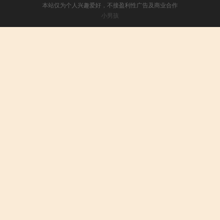
本站仅为个人兴趣爱好，不接盈利性广告及商业合作
小男孩