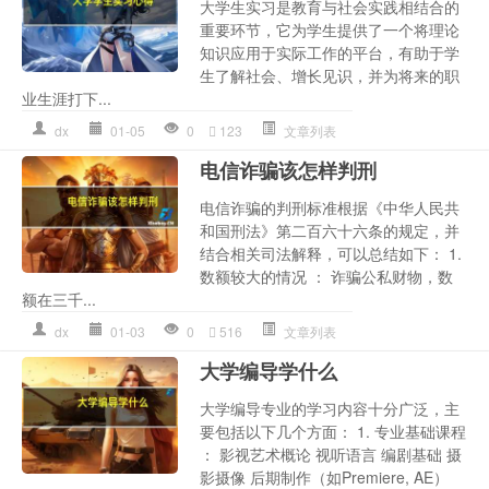
大学生实习是教育与社会实践相结合的
重要环节，它为学生提供了一个将理论
知识应用于实际工作的平台，有助于学
生了解社会、增长见识，并为将来的职
业生涯打下...
dx
01-05
0
123
文章列表
电信诈骗该怎样判刑
电信诈骗的判刑标准根据《中华人民共
和国刑法》第二百六十六条的规定，并
结合相关司法解释，可以总结如下： 1.
数额较大的情况 ： 诈骗公私财物，数
额在三千...
dx
01-03
0
516
文章列表
大学编导学什么
大学编导专业的学习内容十分广泛，主
要包括以下几个方面： 1. 专业基础课程
： 影视艺术概论 视听语言 编剧基础 摄
影摄像 后期制作（如Premiere, AE）