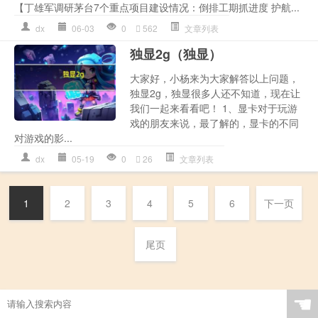
【丁雄军调研茅台7个重点项目建设情况：倒排工期抓进度 护航...
dx
06-03
0
562
文章列表
独显2g（独显）
大家好，小杨来为大家解答以上问题，
独显2g，独显很多人还不知道，现在让
我们一起来看看吧！ 1、显卡对于玩游
戏的朋友来说，最了解的，显卡的不同
对游戏的影...
dx
05-19
0
26
文章列表
1
2
3
4
5
6
下一页
尾页
☚