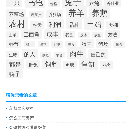
兔子
乌龟
一只
养兔
养殖业
价格
养羊
养鹅
养殖场
养猪场
养殖户
农村
土鸡
利润
品种
冬天
大棚
成本
巴西龟
方法
山羊
我是
技术
放在
猪场
春节
牧草
林下
池塘
猪舍
温度
母猪
肉牛
的人
自己的
生猪
的是
羊舍
鱼缸
饲料
都是
野兔
鱼塘
鸡舍
鸭子
猜你想看的文章
养鹅网床材料
怎么工商资产
金钱树怎么养最好养