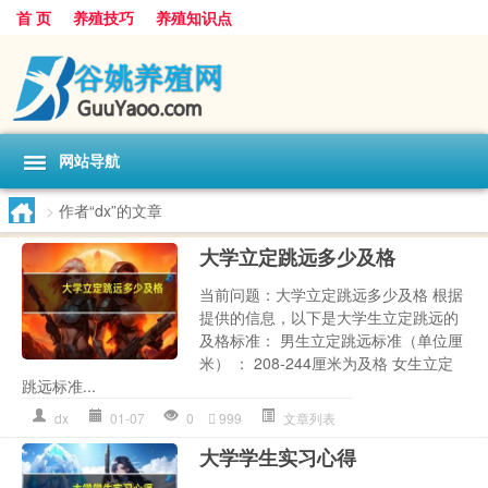
首 页
养殖技巧
养殖知识点
网站导航
>
作者“dx”的文章
大学立定跳远多少及格
当前问题：大学立定跳远多少及格 根据
提供的信息，以下是大学生立定跳远的
及格标准： 男生立定跳远标准（单位厘
米） ： 208-244厘米为及格 女生立定
跳远标准...
dx
01-07
0
999
文章列表
大学学生实习心得