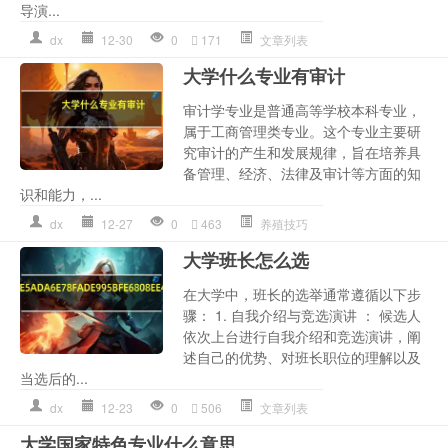
导演...
dx
12-30
0
171
文章列表
大学什么专业有审计
审计学专业是普通高等学校本科专业，
属于工商管理类专业。这个专业主要研
究审计的产生和发展规律，旨在培养具
备管理、经济、法律及审计等方面的知
识和能力，...
dx
12-27
0
463
养殖技巧
大学班长怎么选
在大学中，班长的选举通常遵循以下步
骤： 1. 自我介绍与竞选演讲 ： 候选人
依次上台进行自我介绍和竞选演讲，阐
述自己的优势、对班长职位的理解以及
当选后的...
dx
12-23
0
506
文章列表
大学国家特色专业什么意思