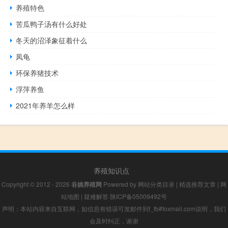
养殖特色
苦瓜鸭子汤有什么好处
冬天的沼泽象征着什么
凤龟
环保养猪技术
浮萍养鱼
2021年养羊怎么样
养殖知识点
Copyright © 2012 - 2026
谷姚养殖网
Powered by
网站分类目录
|
精选推荐文章
|
网
站地图
|
疑难解答
陕ICP备05009492号
声明：本站内容来自互联网，如信息有错误可发邮件到f_fb#foxmail.com说明，我们
会及时纠正，谢谢