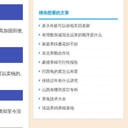
猜你想看的文章
多大年龄可以坐电车回老家
高加固田埂,
有理数加减混合运算的顺序是什么
家庭养扶桑花好不好
东北养鹅合作社
豪猪养殖可行性报告
巴西龟的窝怎么布置
可以卖钱的,
传统过年有什么讲究
山西有哪些其它专科
养兔技术大全
清远养鸡养殖基地
类却至今没