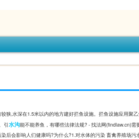
口较狭,水深在1.5米以内的地方建好拦鱼设施。拦鱼设施应用聚乙
水沟
。引
能不能养鱼，有哪些法律法规? - 找法网(findlaw.cn)
染后会影响人们健康吗?为什么?1.对水体的污染 畜禽养殖场污