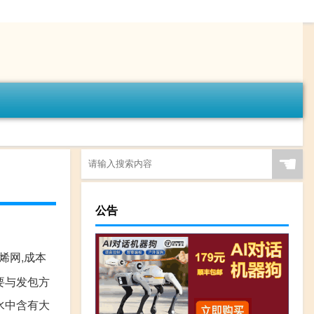
☚
公告
烯网,成本
需要与发包方
水中含有大