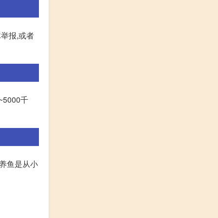
举报,或者
000千
 养鱼是从小