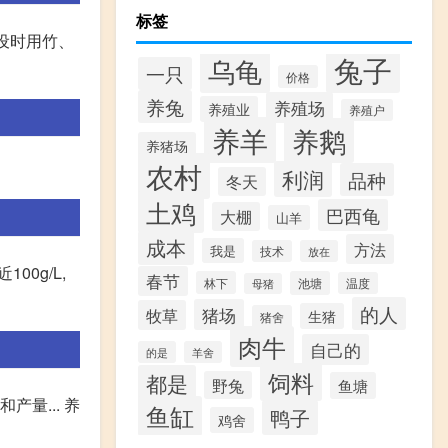
标签
设时用竹、
兔子
乌龟
一只
价格
养兔
养殖场
养殖业
养殖户
养羊
养鹅
养猪场
农村
利润
品种
冬天
土鸡
巴西龟
大棚
山羊
成本
方法
我是
技术
放在
0g/L,
春节
林下
池塘
温度
母猪
的人
猪场
牧草
生猪
猪舍
肉牛
自己的
的是
羊舍
饲料
都是
野兔
鱼塘
量... 养
鱼缸
鸭子
鸡舍