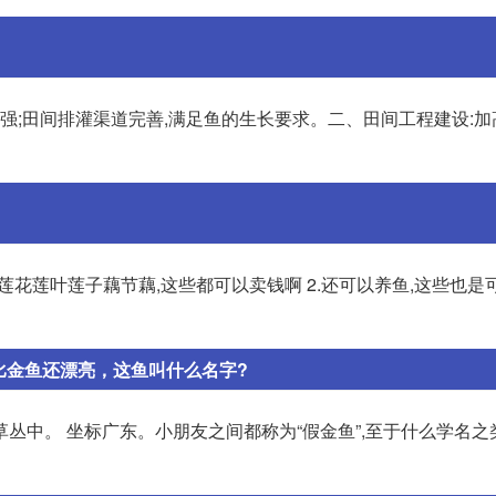
强;田间排灌渠道完善,满足鱼的生长要求。二、田间工程建设:加
莲花莲叶莲子藕节藕,这些都可以卖钱啊 2.还可以养鱼,这些也是
比金鱼还漂亮，这鱼叫什么名字?
丛中。 坐标广东。小朋友之间都称为“假金鱼”,至于什么学名之