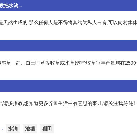
水沟...
是天然生成的,那么任何人是不得将其纳为私人占有,可以向村集体
草、红、白三叶草等牧草或水草(这些牧草每年产量均在2500~5
”,请多指教,想知道更多养鱼生活中有意思的事儿,请关注我,谢谢!
：
水沟
池塘
稻田