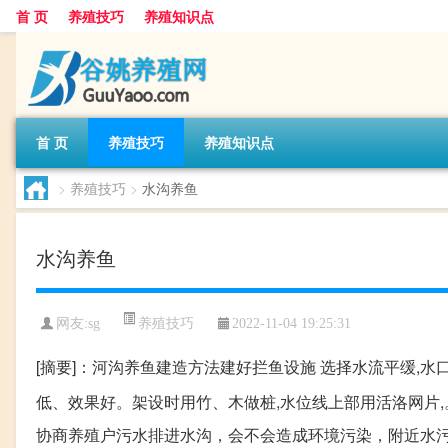
首 页
养殖技巧
养殖知识点
首 页
养殖技巧
养殖知识点
>
养殖技巧
>
水沟养鱼
水沟养鱼
养殖技巧
网友:
sg
2022-11-04 19:25:31
[摘要]：河沟养鱼建造方法建好拦鱼设施 选择水流平缓,水
低、效果好。架设时用竹、木做桩,水位线上部用活洛网片,
协商养殖户污水排进水沟，会不会造成环境污染，附近水污