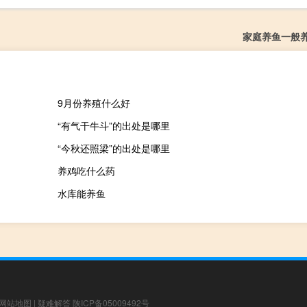
家庭养鱼一般
9月份养殖什么好
“有气干牛斗”的出处是哪里
“今秋还照梁”的出处是哪里
养鸡吃什么药
水库能养鱼
网站地图
|
疑难解答
陕ICP备05009492号