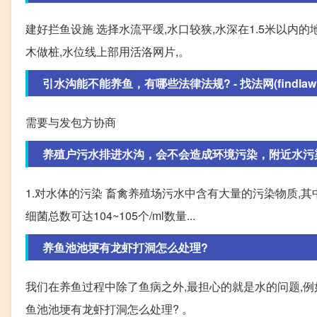
建好拦鱼设施 选择水流平缓,水口较狭,水深在1.5米以
木做桩,水位线上部用活洛网片,。
引水沟能不能养鱼，有哪些法律法规? - 找法网(findlaw.
需要与发包方协商
养殖户污水排进水沟，会不会造成环境污染，附近水污
1.对水体的污染 畜禽养殖场污水中含有大量的污染物质,其
细菌总数可达104~105个/ml数量...
养鱼池池埂有龙虾打洞怎么处理?
我们在养鱼过程中除了鱼病之外,最担心的就是水的问题,例如
鱼池池埂有龙虾打洞怎么处理? 。