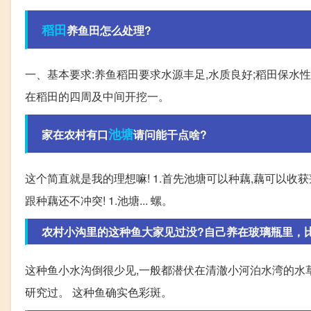
稻田
养鱼田怎么处理?
一、基本要求:养鱼稻田要求水源丰足,水质良好;稻田保水性
在稻田的四周及中间开挖一。
池塘
家在农村有口
请问能干点啥?
这个简直就是我的理想嘛! 1.首先池塘可以种藕,藕可以收获
跟种藕还不冲突! 1.池塘... 螺。
农村小沟里的这种鱼大家见过没?自己养在玻璃瓶里，
这种鱼小水沟倒很少见,一般都潜伏在清澈小河泊水湾的水草
研究过。 这种鱼确实色彩斑。