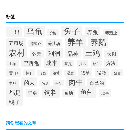
标签
兔子
乌龟
一只
养兔
养殖业
价格
养羊
养鹅
养殖场
养猪场
养殖户
农村
土鸡
利润
品种
冬天
大棚
成本
巴西龟
方法
山羊
我是
技术
放在
猪场
春节
牧草
林下
池塘
猪舍
温度
母猪
肉牛
的人
自己的
生猪
的是
羊舍
鱼缸
饲料
都是
野兔
鱼塘
鸡舍
鸭子
猜你想看的文章