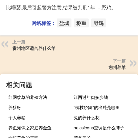
比嘚瑟,最后引起警方注意,结果被判刑1年,... 野鸡。
网络标签：
盐城
称重
野鸡
上一篇
贵州地区适合养什么羊
下一篇
朔州养羊
相关问题
红网纹草的养殖方法
江西过年肉多少钱
养猪呀
“柳枝娇舞”的出处是哪里
个人养猪
兔的养什么花
养鱼知识之家庭养金鱼
palcsicons空调是什么牌子
女孩养鱼的表现
茂名养羊