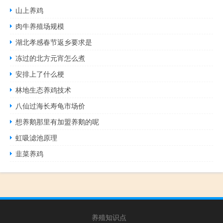
山上养鸡
肉牛养殖场规模
湖北孝感春节返乡要求是
冻过的北方元宵怎么煮
安排上了什么梗
林地生态养鸡技术
八仙过海长寿龟市场价
想养鹅那里有加盟养鹅的呢
虹吸滤池原理
韭菜养鸡
养殖知识点