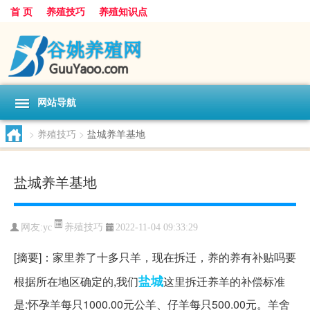
首 页
养殖技巧
养殖知识点
网站导航
>
养殖技巧
>
盐城养羊基地
盐城养羊基地
养殖技巧
网友:
yc
2022-11-04 09:33:29
[摘要]：家里养了十多只羊，现在拆迁，养的养有补贴吗要
盐城
根据所在地区确定的,我们
这里拆迁养羊的补偿标准
是:怀孕羊每只1000.00元公羊、仔羊每只500.00元。羊舍