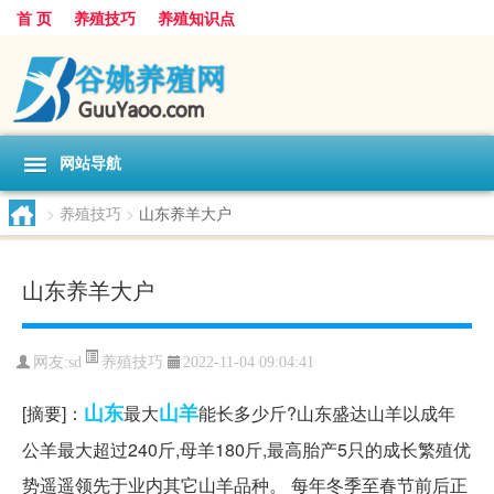
首 页
养殖技巧
养殖知识点
网站导航
>
养殖技巧
>
山东养羊大户
山东养羊大户
养殖技巧
网友:
sd
2022-11-04 09:04:41
山东
山羊
[摘要]：
最大
能长多少斤?山东盛达山羊以成年
公羊最大超过240斤,母羊180斤,最高胎产5只的成长繁殖优
势遥遥领先于业内其它山羊品种。 每年冬季至春节前后正