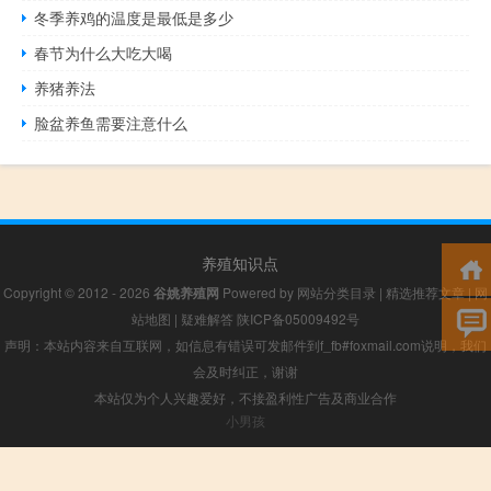
冬季养鸡的温度是最低是多少
春节为什么大吃大喝
养猪养法
脸盆养鱼需要注意什么
养殖知识点
Copyright © 2012 - 2026
谷姚养殖网
Powered by
网站分类目录
|
精选推荐文章
|
网
站地图
|
疑难解答
陕ICP备05009492号
声明：本站内容来自互联网，如信息有错误可发邮件到f_fb#foxmail.com说明，我们
会及时纠正，谢谢
本站仅为个人兴趣爱好，不接盈利性广告及商业合作
小男孩