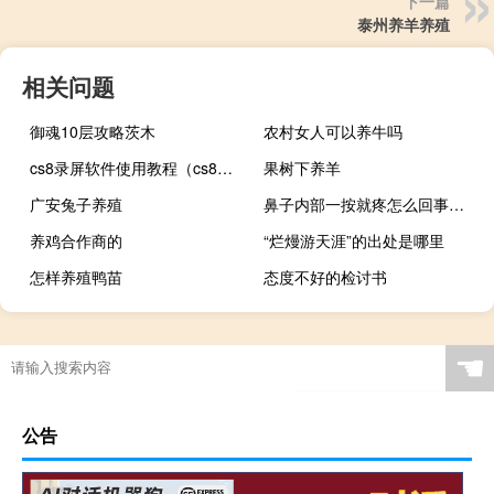
下一篇
泰州养羊养殖
相关问题
御魂10层攻略茨木
农村女人可以养牛吗
cs8录屏软件使用教程（cs8怎么录视频教程）
果树下养羊
广安兔子养殖
鼻子内部一按就疼怎么回事（鼻子内壁按就疼用什么药）
养鸡合作商的
“烂熳游天涯”的出处是哪里
怎样养殖鸭苗
态度不好的检讨书
☚
公告