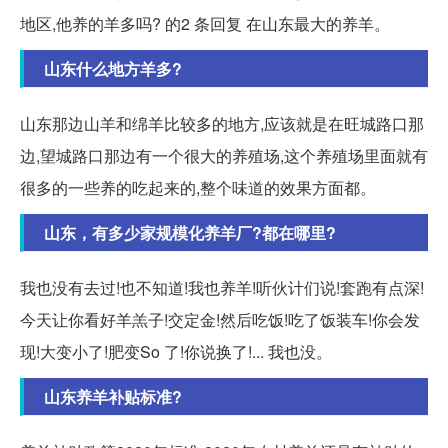
地区,他养的羊多吗? 的2 条回复 在山东最大的养羊。
山东什么地方羊多?
山东那边山羊和绵羊比较多的地方,应该就是在旺城路口那
边,望城路口那边有一个很大的养殖场,这个养殖场里面就有
很多的一些养的吃起来的,整个味道的效果方面都。
山东，有多少家规模化养羊厂?都在哪里?
我也没有去过!也不知道!我也养羊!听伙计们说!套跑有点深!
今天让你看好羊羔子!交定金!然后吃饭!吃了饭装车!你会发
现!大变小了!肥变So 了!你说换了!... 我也没。
山东养羊补贴标准?