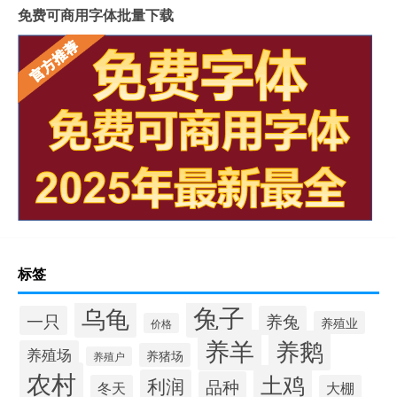
免费可商用字体批量下载
标签
兔子
乌龟
一只
养兔
养殖业
价格
养羊
养鹅
养殖场
养猪场
养殖户
农村
土鸡
利润
品种
冬天
大棚