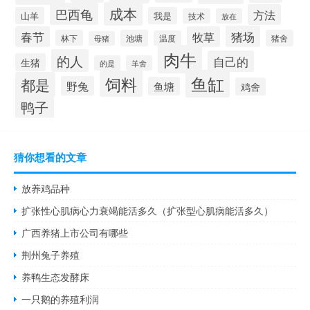
成本
巴西龟
方法
山羊
我是
技术
放在
猪场
春节
牧草
林下
池塘
猪舍
温度
母猪
肉牛
的人
自己的
生猪
的是
羊舍
鱼缸
饲料
都是
野兔
鱼塘
鸡舍
鸭子
猜你想看的文章
放养鸡品种
扩张性心肌病心力衰竭能活多久（扩张型心肌病能活多久）
广西养猪上市公司有哪些
荆州兔子养殖
养鸭生态发酵床
一只鹅的养殖利润