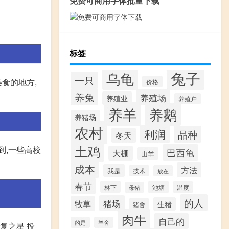
免费可商用字体批量下载
标签
兔子
乌龟
一只
食的地方,
价格
养兔
养殖场
养殖业
养殖户
养羊
养鹅
养猪场
农村
利润
品种
冬天
土鸡
到,一些高校
巴西龟
大棚
山羊
成本
方法
我是
技术
放在
春节
林下
池塘
温度
母猪
的人
猪场
牧草
生猪
猪舍
肉牛
自己的
的是
羊舍
复之星 投