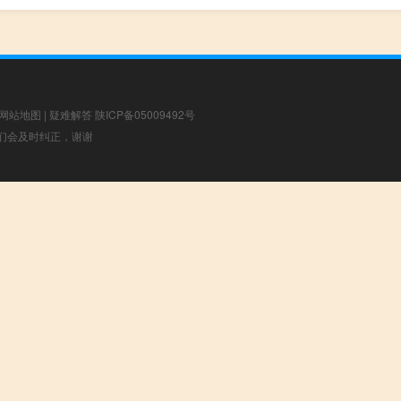
网站地图
|
疑难解答
陕ICP备05009492号
，我们会及时纠正，谢谢