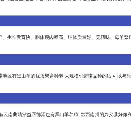
早、生长发育快、胴体瘦肉率高、胴体质量好、无膻味、母羊繁
!该地区有黑山羊的优质繁育种养,大规模引进该品种的话,可以与
有云南曲靖沾益区德泽也有黑山羊养殖! 黔西南州的兴义县好像在2