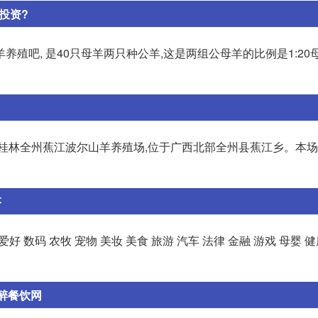
投资?
殖吧, 是40只母羊两只种公羊,这是两组公母羊的比例是1:20
 桂林全州蕉江波尔山羊养殖场,位于广西北部全州县蕉江乡。本
答
 数码 农牧 宠物 美妆 美食 旅游 汽车 法律 金融 游戏 母婴 健
醉餐饮网