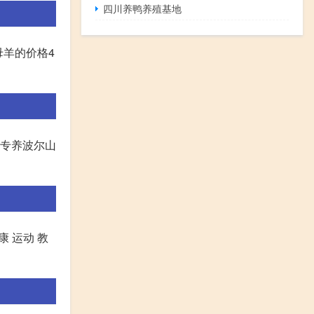
四川养鸭养殖基地
母羊的价格4
场专养波尔山
康 运动 教