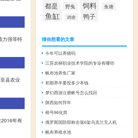
饲料
都是
野兔
鱼塘
鱼缸
鸭子
鸡舍
殖力强等特
猜你想看的文章
今年可以养猪吗
江苏农林职业技术学院的专业有哪些
帆布池养鱼厂家
乐至县农业
初期养羊要投多少本钱
梦幻西游注册帐号怎么找回
陕西如何拜年
根号96化简
016年有
俄罗斯国防部称击落6架乌克兰无人机
帆布养殖水池