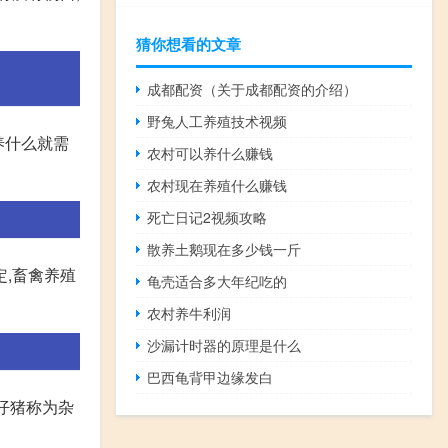
猜你想看的文章
成都配资（关于成都配资的介绍）
野兔人工养殖技术视频
养什么就需
农村可以养什么赚钱
农村现在养殖什么赚钱
死亡日记2视频攻略
散养土鹅现在多少钱一斤
定,畜禽养殖
龟壳适合多大年纪吃的
农村养牛利润
沙漏计时器的原理是什么
巴西龟背甲边缘发白
仔猪称为杂