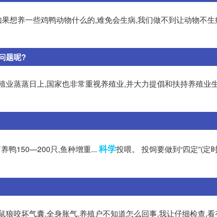
如果想养一些鸡鸭动物什么的,难免会生病,我们做不到让动物不生
问题呢?
殖业蒸蒸日上,国家也非常重视养殖业,并大力提倡和扶持养殖业生
科学
鸭150—200只,鱼种增重...
投喂。 投饲要做到“四定”(定
狼咬坏气囊,全身胀气,养殖户不知道怎么回事,我让仔细检查,看