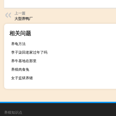
上一篇
大型养鸭厂
相关问题
养龟方法
李子柒回老家过年了吗
养牛基地在那里
养殖肉食兔
女子监狱养猪
养殖知识点