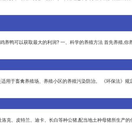
养鸡养鸭可以获取最大的利润? 一、科学的养殖方法 首先养殖,你
只是适用于畜禽养殖场、养殖小区的养殖污染防治。 《环保法》规
如杜洛克、皮特兰、迪卡、长白等种公猪,配当地土种母猪所生产的