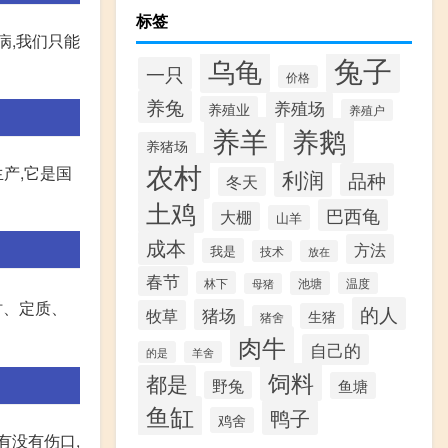
标签
病,我们只能
兔子
乌龟
一只
价格
养兔
养殖场
养殖业
养殖户
养羊
养鹅
养猪场
农村
产,它是国
利润
品种
冬天
土鸡
巴西龟
大棚
山羊
成本
方法
我是
技术
放在
春节
林下
池塘
温度
母猪
时、定质、
的人
猪场
牧草
生猪
猪舍
肉牛
自己的
的是
羊舍
饲料
都是
野兔
鱼塘
鱼缸
鸭子
鸡舍
有没有伤口,