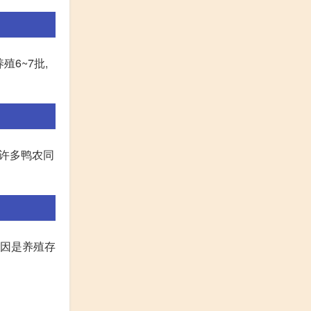
6~7批,
:许多鸭农同
原因是养殖存