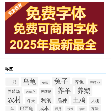
标签
兔子
乌龟
一只
养兔
养殖业
价格
养羊
养鹅
养殖场
养猪场
养殖户
农村
土鸡
利润
品种
冬天
大棚
成本
巴西龟
方法
山羊
我是
技术
放在