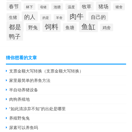
猪场
春节
牧草
林下
池塘
猪舍
温度
母猪
肉牛
的人
自己的
生猪
的是
羊舍
鱼缸
饲料
都是
野兔
鱼塘
鸡舍
鸭子
猜你想看的文章
支票金额大写转换（支票金额大写转换）
家里最简单的养鱼方法
半自动养猪设备
肉狗养殖地
“如此清凉弃不知”的出处是哪里
养殖野兔兔
尿素可以养鱼吗