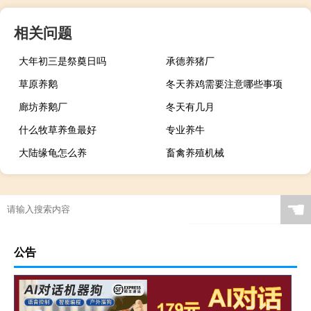
相关问题
大年初三是祭奠日吗
承德养猪厂
草原养鹅
冬天养鸡需要注意哪些事项
廊坊养鹅厂
冬天有几月
什么牧草养鱼最好
专业养牛
大陆缘龟怎么养
畜禽养殖机械
☚
公告