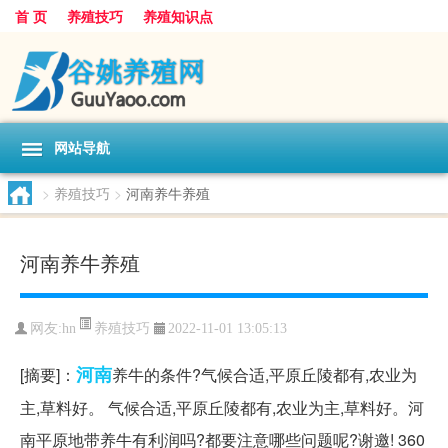
首 页
养殖技巧
养殖知识点
网站导航
>
养殖技巧
>
河南养牛养殖
河南养牛养殖
养殖技巧
网友:
hn
2022-11-01 13:05:13
河南
[摘要]：
养牛的条件?气候合适,平原丘陵都有,农业为
主,草料好。 气候合适,平原丘陵都有,农业为主,草料好。河
南平原地带养牛有利润吗?都要注意哪些问题呢?谢邀! 360