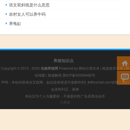
语文双斜线是什么意思
农村女人可以养牛吗
养龟缸
养殖知识点
Copyright © 2012 - 2026
谷姚养殖网
Powered by
网站分类目录
|
精选推荐文章
|
网
站地图
|
疑难解答
陕ICP备05009492号
声明：本站内容来自互联网，如信息有错误可发邮件到f_fb#foxmail.com说明，我们
会及时纠正，谢谢
本站仅为个人兴趣爱好，不接盈利性广告及商业合作
小男孩