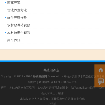
南充养鹅
古法养鱼方法
肉牛养殖报价
农村散养猪视频
农村放养牛视频
南平养鸡
养殖知识点
Copyright © 2012 - 2026
谷姚养殖网
Powered by
网站分类目录
|
精选推荐文章
|
网
站地图
|
疑难解答
陕ICP备05009492号
声明：本站内容来自互联网，如信息有错误可发邮件到f_fb#foxmail.com说明，我们
会及时纠正，谢谢
本站仅为个人兴趣爱好，不接盈利性广告及商业合作
小男孩