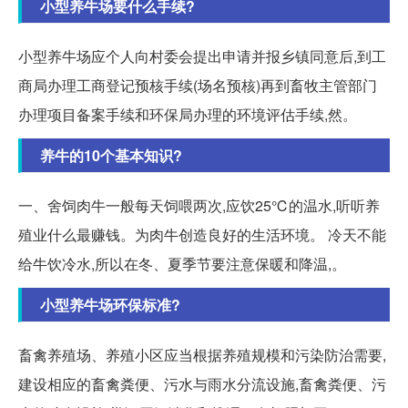
小型养牛场要什么手续?
小型养牛场应个人向村委会提出申请并报乡镇同意后,到工
商局办理工商登记预核手续(场名预核)再到畜牧主管部门
办理项目备案手续和环保局办理的环境评估手续,然。
养牛的10个基本知识?
一、舍饲肉牛一般每天饲喂两次,应饮25℃的温水,听听养
殖业什么最赚钱。为肉牛创造良好的生活环境。 冷天不能
给牛饮冷水,所以在冬、夏季节要注意保暖和降温,。
小型养牛场环保标准?
畜禽养殖场、养殖小区应当根据养殖规模和污染防治需要,
建设相应的畜禽粪便、污水与雨水分流设施,畜禽粪便、污