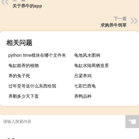
关于养牛的app
下一篇
求购养牛饲草
相关问题
python time模块在哪个文件夹
龟地风水图例
龟缸能养的植物
龟缸水陆两栖造景
养的兔子死
吕梁养鸡
过年堂哥送什么东西给我
七彩巴西龟
养鹅多少天下蛋
养鸭品种
☚