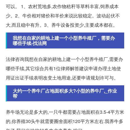
可以。 1、农村荒地多,农作物秸秆等草料丰富,饲养成本
少。2、牛价相对猪价和羊价来说比较稳定。波动起伏不
大,而且稳中有升。3、养牛设备投资少,主要成本都在。
我想在自家的耕地上建一个小型养牛殖厂，需要办
哪些手续-找法网
法律咨询我想在自家的耕地上建一个小型养牛殖厂,需要办
哪些手续,其它综合共有1位律师解答建议申请办理土地使
用证出证手续表明改变土地用途,还要申请规划许可与。
大约一个养牛厂占地面积多大?小型的养牛厂,_作业
帮
养牛场无论是多大的,一只牛都需要占地面积在3.5-4平方米
的,你养殖30头牛就需要圈舍面积120平方米左右.我养牛多