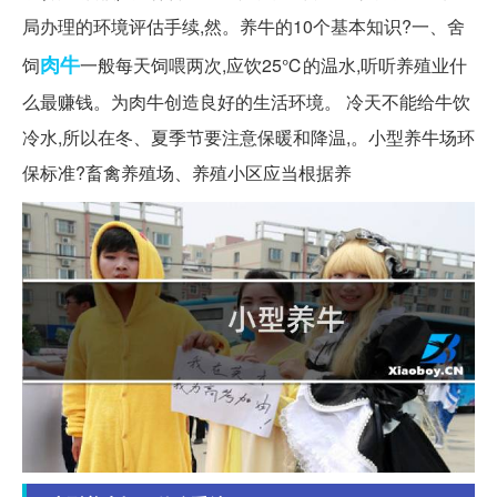
局办理的环境评估手续,然。养牛的10个基本知识?一、舍
肉牛
饲
一般每天饲喂两次,应饮25℃的温水,听听养殖业什
么最赚钱。为肉牛创造良好的生活环境。 冷天不能给牛饮
冷水,所以在冬、夏季节要注意保暖和降温,。小型养牛场环
保标准?畜禽养殖场、养殖小区应当根据养