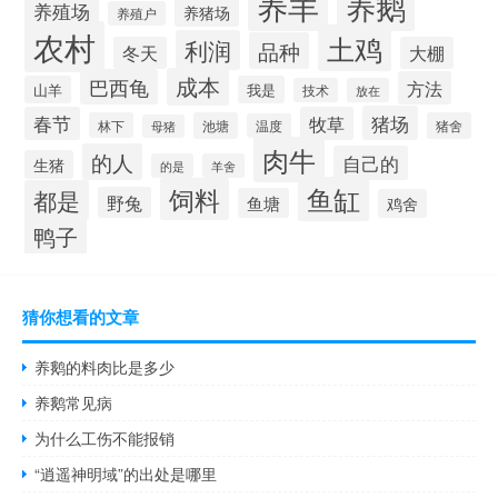
养羊
养鹅
养殖场
养猪场
养殖户
农村
土鸡
利润
品种
冬天
大棚
成本
巴西龟
方法
山羊
我是
技术
放在
猪场
春节
牧草
林下
池塘
猪舍
温度
母猪
肉牛
的人
自己的
生猪
的是
羊舍
鱼缸
饲料
都是
野兔
鱼塘
鸡舍
鸭子
猜你想看的文章
养鹅的料肉比是多少
养鹅常见病
为什么工伤不能报销
“逍遥神明域”的出处是哪里