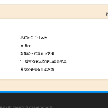
地缸适合养什么鱼
养 兔子
女生如何购置春节衣服
“一卮村酒吸流霞”的出处是哪里
养鹅需要准备什么东西
网站地图
|
疑难解答
陕ICP备05009492号