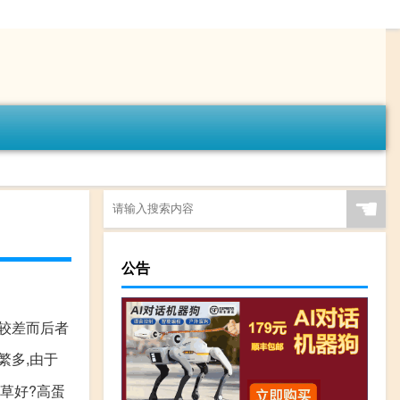
☚
公告
般较差而后者
繁多,由于
草好?高蛋