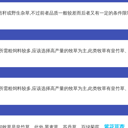
秸秆或野生杂草,不过前者品质一般较差而后者又有一定的条件限
所需粗饲料较多,应该选择高产量的牧草为主,此类牧草有皇竹草
所需粗饲料较多,应该选择高产量的牧草为主,此类牧草有皇竹草
紫花苜蓿
好牧草是皇竹草。此外,黑麦草、苏丹草、百绿菊苣、