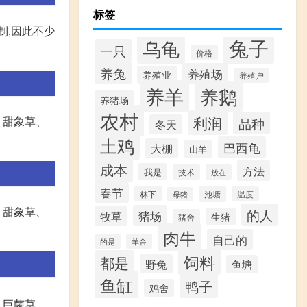
标签
制,因此不少
兔子
乌龟
一只
价格
养兔
养殖场
养殖业
养殖户
养羊
养鹅
养猪场
农村
利润
、甜象草、
品种
冬天
土鸡
巴西龟
大棚
山羊
成本
方法
我是
技术
放在
春节
林下
池塘
温度
母猪
、甜象草、
的人
猪场
牧草
生猪
猪舍
肉牛
自己的
的是
羊舍
饲料
都是
野兔
鱼塘
鱼缸
鸭子
鸡舍
、巨菌草、