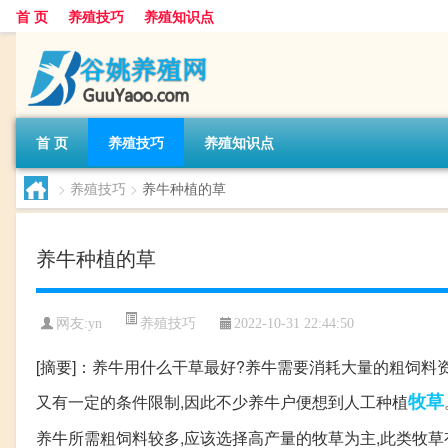
首 页
养殖技巧
养殖知识点
首 页
养殖技巧
养殖知识点
>
养殖技巧
>
养牛种植的草
养牛种植的草
养殖技巧
网友:
yn
2022-10-31 22:44:50
[摘要]：养牛用什么干草最好?养牛需要消耗大量的粗饲料
牧草
又有一定的条件限制,因此不少养牛户便想到人工种植
养牛所需粗饲料较多,应该选择高产量的牧草为主,此类牧