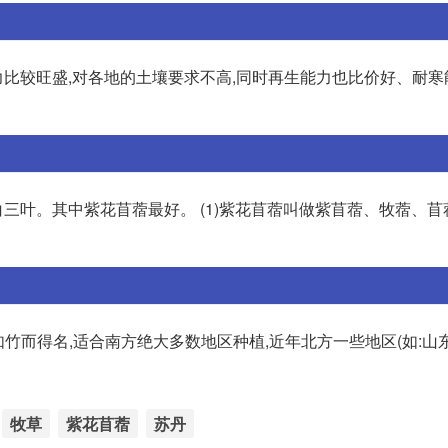
命力比较旺盛,对各地的土壤要求不高,同时再生能力也比价好、耐
叶。其中紫花苜蓿最好。 (1)紫花苜蓿叫做紫苜蓿、牧蓿、苜
如竹而得名,适合南方绝大多数地区种植,近年北方一些地区(如:山
牧草
紫花苜蓿
苏丹