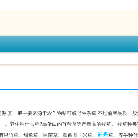
资源,其一般主要来源于农作物秸秆或野生杂草,不过前者品质一
。 。养牛种什么草?高蛋白的苜蓿草等产量高的牧草。 牧草种类
苏丹
草有皇竹草、甜象草、巨菌草、墨西哥玉米草、
草。养牛种什