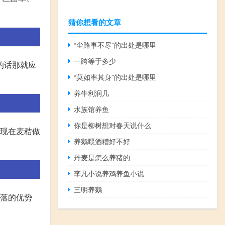
猜你想看的文章
“尘路事不尽”的出处是哪里
一跨等于多少
的话那就应
“莫如率其身”的出处是哪里
养牛利润几
水族馆养鱼
你是柳树想对春天说什么
以现在麦秸做
养鹅喂酒糟好不好
丹麦是怎么养猪的
李凡小说养鸡养鱼小说
三明养鹅
群落的优势