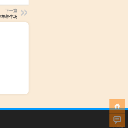
下一篇
养羊养牛场
小男孩