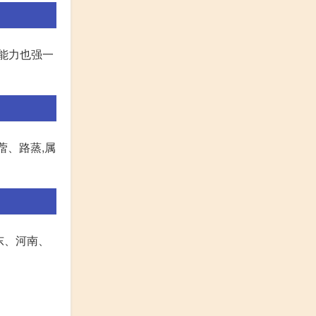
寒能力也强一
蓿、路蒸,属
东、河南、