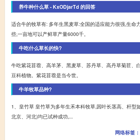
养牛种什么草 - KxODjarTd 的回答
适合牛的牧草有: 多年生黑麦草:全国的适应能力很强,生
些,一亩地可以产鲜草产量6000千。
牛吃什么草长的快?
牛吃紫花苜蓿、高羊茅、黑麦草、苏丹草、高丹草菊苣、白三
豆科植物。紫花苜蓿是当今世。
牛羊牧草品种?
1、皇竹草 皇竹草为多年生禾本科牧草,因叶长茎高、杆型
北京、河北)均已试种成功,...
网络标签：