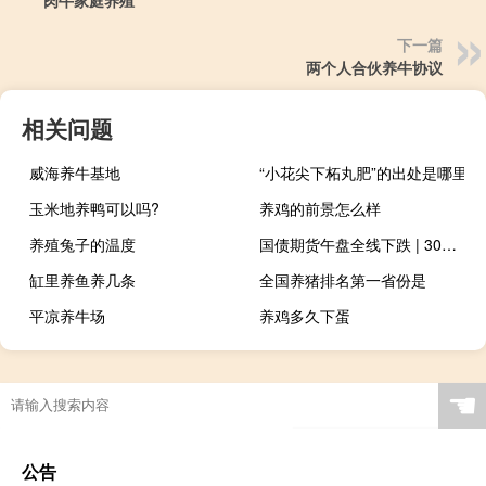
肉牛家庭养殖
下一篇
两个人合伙养牛协议
相关问题
威海养牛基地
“小花尖下柘丸肥”的出处是哪里
玉米地养鸭可以吗?
养鸡的前景怎么样
养殖兔子的温度
国债期货午盘全线下跌 | 30年期主力合约跌0.32%10年期主力合约跌0.18%5年期主力合约跌0.15%2年期主力合约跌0.06%
缸里养鱼养几条
全国养猪排名第一省份是
平凉养牛场
养鸡多久下蛋
☚
公告