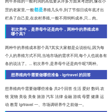
肉牛养殖的一般利润的高低要从许多方面来考虑的,像在小
都是
罡的老家里,一般
养殖几头牛,到了节假日或年底才出
栏杀了自己卖,在农村养殖,一般不用饲料成本,只... 肉。
初次养牛，是养母牛还是肉牛，两种牛的养殖成本
哪个高?
两种牛的养殖成本那个高?其实大家都是众说纷纭,因为每
个人的养殖方式不同,当地市场的需求不同,每个人也就各有
各的说法了。... 初次养牛,是养母牛还是肉牛呢?两种。
想养殖肉牛需要做哪些准备 - lgrtravel 的回答
想养殖肉牛需要做哪些准备 共2个回答 生活 爱好 数码 农
牧 宠物 美妆 美食 旅游 汽车 法律 金融 游戏 母婴 健康 运
动 教育 lgrtravel 一、市场调研养牛之前做一。