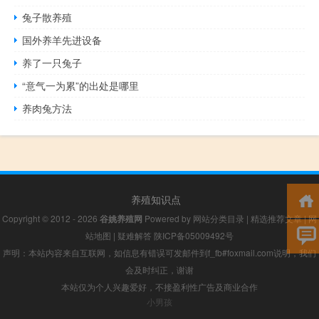
兔子散养殖
国外养羊先进设备
养了一只兔子
“意气一为累”的出处是哪里
养肉兔方法
养殖知识点
Copyright © 2012 - 2026
谷姚养殖网
Powered by
网站分类目录
|
精选推荐文章
|
网
站地图
|
疑难解答
陕ICP备05009492号
声明：本站内容来自互联网，如信息有错误可发邮件到f_fb#foxmail.com说明，我们
会及时纠正，谢谢
本站仅为个人兴趣爱好，不接盈利性广告及商业合作
小男孩