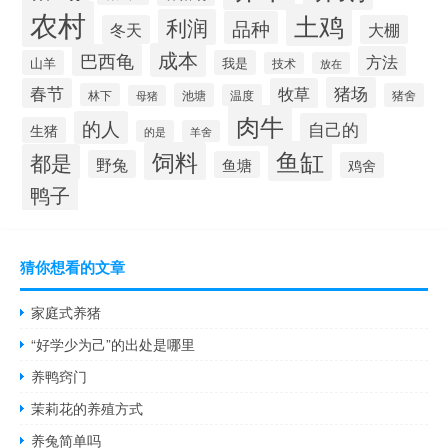
农村
土鸡
利润
品种
冬天
大棚
成本
巴西龟
方法
山羊
我是
技术
放在
猪场
春节
牧草
林下
池塘
猪舍
温度
母猪
肉牛
的人
自己的
生猪
的是
羊舍
鱼缸
饲料
都是
野兔
鱼塘
鸡舍
鸭子
猜你想看的文章
家庭式养猪
“好学少为己”的出处是哪里
养鸭窍门
茉莉花的养殖方式
养兔简单吗