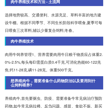
肉牛养殖技术和方法 - 土流网
选择地势较高、交通便利、水源充足、草料丰富的地方建
设牛棚。根据不同季节、不同生长阶段科学喂食,夏季可每
日喂食三次草料,辅以少量复合饲料;冬春。
肉牛养殖技术
肉用牛饲养管理1、营养需要肉用牛日粮干物质应占体重2.
0%-2.5%,每头每El需蛋白质0.4千克,可消化热能60-122兆
焦,钙11-28克,磷11-28克。体重500千克。
想养殖肉牛，需要准备什么药物防治以及要用到什
么饲料喂养?
养殖肉牛,首先要驱虫、防疫、需要准备牛常见病治疗预防
药物,如牛常见病拉稀、反刍问题、感冒、食欲不振、新买