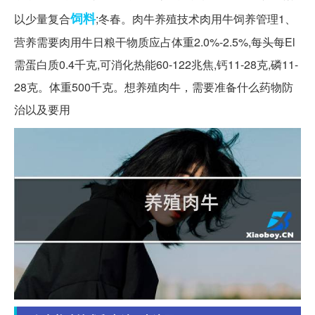
饲料
以少量复合
;冬春。肉牛养殖技术肉用牛饲养管理1、
营养需要肉用牛日粮干物质应占体重2.0%-2.5%,每头每El
需蛋白质0.4千克,可消化热能60-122兆焦,钙11-28克,磷11-
28克。体重500千克。想养殖肉牛，需要准备什么药物防
治以及要用