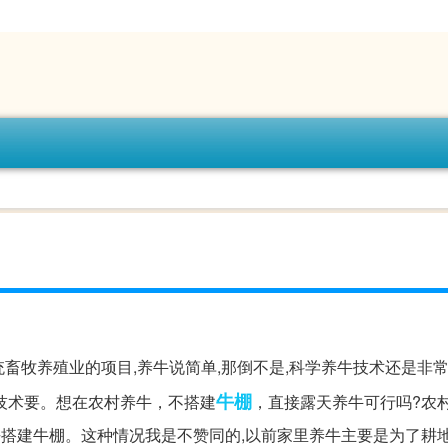
统畜牧养殖业的项目,养牛说简单,那倒不是,科学养牛技术还是非常
牛棚
技术要。想在农村养牛，不搭建
，直接露天养牛可行吗?农
去搭建牛棚。这种情况我是不赞同的,以前家里养牛主要是为了耕地