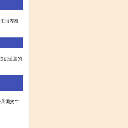
时汇报养殖
牛提供适量的
来我国奶牛