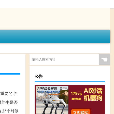
☚
公告
重要的,养
村养牛是否
,那个时候