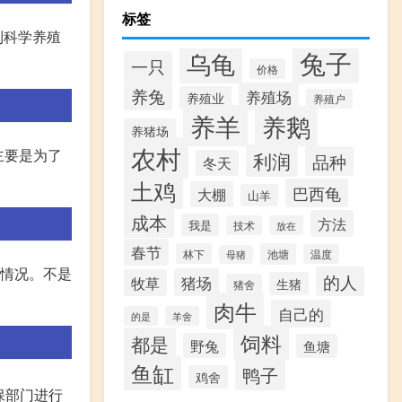
标签
到科学养殖
兔子
乌龟
一只
价格
养兔
养殖场
养殖业
养殖户
养羊
养鹅
养猪场
农村
主要是为了
利润
品种
冬天
土鸡
巴西龟
大棚
山羊
成本
方法
我是
技术
放在
春节
林下
池塘
温度
母猪
等情况。不是
的人
猪场
牧草
生猪
猪舍
肉牛
自己的
的是
羊舍
饲料
都是
野兔
鱼塘
鱼缸
鸭子
鸡舍
保部门进行