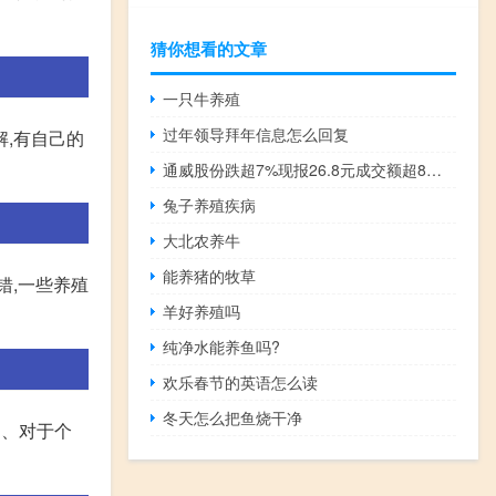
猜你想看的文章
一只牛养殖
过年领导拜年信息怎么回复
解,有自己的
通威股份跌超7%现报26.8元成交额超8亿元
兔子养殖疾病
大北农养牛
能养猪的牧草
错,一些养殖
羊好养殖吗
纯净水能养鱼吗?
欢乐春节的英语怎么读
冬天怎么把鱼烧干净
1、对于个