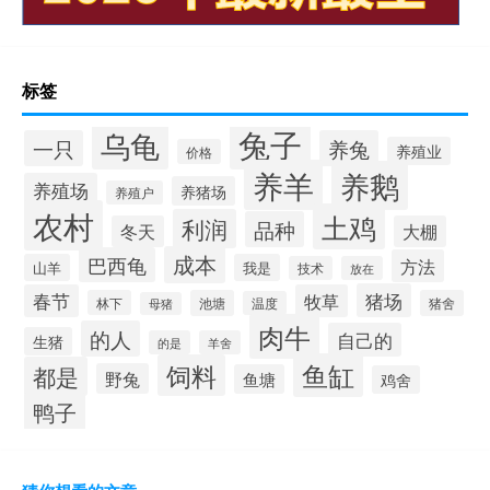
标签
兔子
乌龟
一只
养兔
养殖业
价格
养羊
养鹅
养殖场
养猪场
养殖户
农村
土鸡
利润
品种
冬天
大棚
成本
巴西龟
方法
山羊
我是
技术
放在
猪场
春节
牧草
林下
池塘
猪舍
温度
母猪
肉牛
的人
自己的
生猪
的是
羊舍
鱼缸
饲料
都是
野兔
鱼塘
鸡舍
鸭子