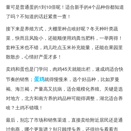
量可是普通蛋的1到10倍呢！适合新手的4个品种你都知道
了吗？不知道的话赶紧查一查！
接下来是养殖方式，大棚里种点啥好呢？冬天种叶类蔬
菜，快而且风险小，还能顺便用鸡粪当肥料，一举两得！
套种玉米也不错，鸡儿吃点玉米补充能量，还能在果园里
散散步，心情好产蛋才多！
卖鸡和蛋也是门学问，肉鸡45天就能出栏，速成鸡适合快
蛋鸡
节奏的销售；
就得慢慢来，选个好品种，比如罗曼
褐、海兰褐，产量高又抗病，适合规模化养殖。关键是选
对地方，北方和南方养的鸡品种可能得调整，湖北适合养
啥？土鸡不错哦！
最后，别忘了市场和销售渠道，直接卖给附近居民还是通
过电商，哪个更靠谱？别只顾埋头养，还得抬头看看市