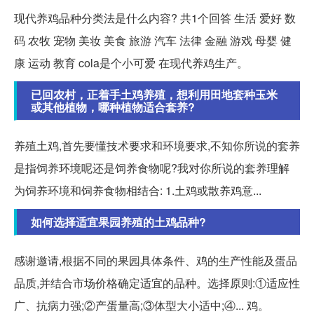
现代养鸡品种分类法是什么内容? 共1个回答 生活 爱好 数
码 农牧 宠物 美妆 美食 旅游 汽车 法律 金融 游戏 母婴 健
康 运动 教育 cola是个小可爱 在现代养鸡生产。
已回农村，正着手土鸡养殖，想利用田地套种玉米
或其他植物，哪种植物适合套养?
养殖土鸡,首先要懂技术要求和环境要求,不知你所说的套养
是指饲养环境呢还是饲养食物呢?我对你所说的套养理解
为饲养环境和饲养食物相结合: 1.土鸡或散养鸡意...
如何选择适宜果园养殖的土鸡品种?
感谢邀请,根据不同的果园具体条件、鸡的生产性能及蛋品
品质,并结合市场价格确定适宜的品种。选择原则:①适应性
广、抗病力强;②产蛋量高;③体型大小适中;④... 鸡。