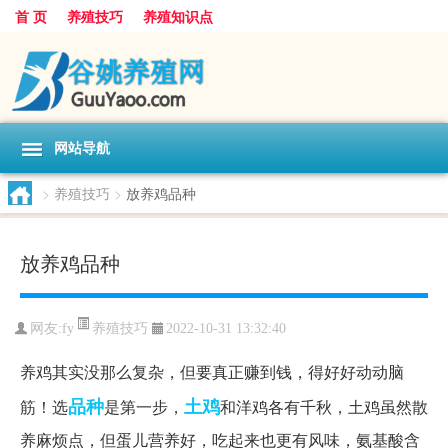
首 页
养殖技巧
养殖知识点
网站导航
>
养殖技巧
>
放养鸡品种
放养鸡品种
养殖技巧
网友:
fy
2022-10-31 13:32:40
养鸡其实没那么复杂，但要真正赚到钱，得好好动动脑
品种
土鸡
筋！选
是第一步，
和洋鸡各有千秋，土鸡虽然散
养麻烦点，但蛋儿营养好，吃起来也更有风味，氨基酸含