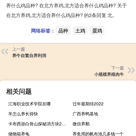
养什么鸡品种? 在北方养鸡,北方适合养什么鸡品种? 关于
在北方养鸡,北方适合养什么鸡品种? 的2条回复 北。
网络标签：
品种
土鸡
蛋鸡
上一篇
养牛自繁自养利润
下一篇
小规模养殖肉牛
相关问题
江海职业技术学院在哪
过年最期待2022
羊怎么养长得快
广西养鸭基地
卡布西游白骨山探秘消方块2019年新
微信养鹅
储物箱养龟
养鱼用的帆布池几多钱一个