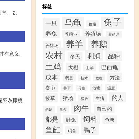
标签
率。 2、
兔子
乌龟
一只
价格
养兔
养殖场
养殖业
养殖户
养羊
养鹅
养猪场
农村
才有意义,
利润
品种
冬天
土鸡
巴西龟
大棚
山羊
成本
方法
我是
技术
放在
春节
林下
池塘
温度
母猪
的人
猪场
牧草
生猪
猪舍
央尾羽灰橄榄
肉牛
自己的
的是
羊舍
饲料
都是
野兔
鱼塘
鱼缸
鸭子
鸡舍