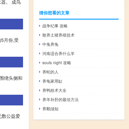
水器。 成鸟
猜你想看的文章
战争纪事 攻略
散养土猪养殖技术
5月份,受
中兔养兔
河南适合养什么羊
souls night 攻略
养蛇的人
,围绕头侧和
养龟家用缸
养鸭枝术大全
养羊补肝的最佳方法
养鹅须知
无数公益爱