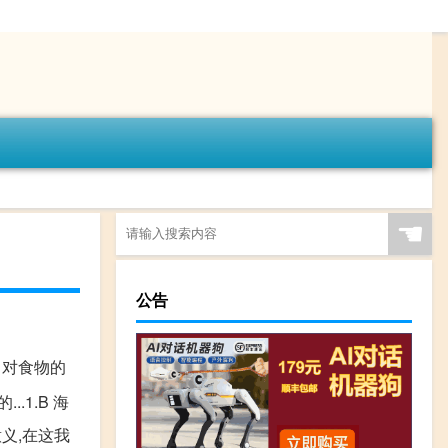
☚
公告
胃对食物的
.1.B 海
义,在这我