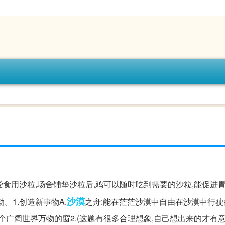
喜爱食用沙粒,场舍铺垫沙粒后,鸡可以随时吃到需要的沙粒,能促进
沙漠
。1.创造新事物A.
之舟:能在茫茫沙漠中自由在沙漠中行驶的..
个广阔世界万物的窗2.(这题有很多合理想象,自己想出来的才有意