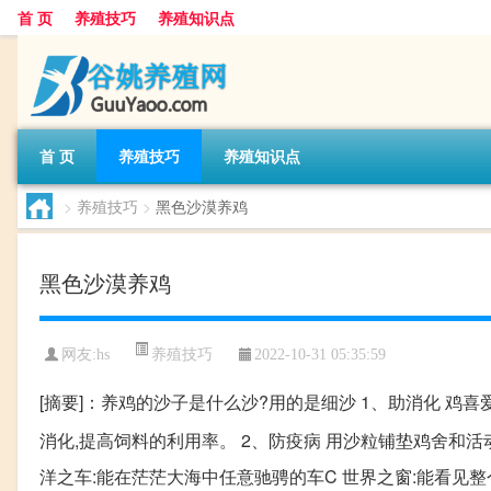
首 页
养殖技巧
养殖知识点
首 页
养殖技巧
养殖知识点
>
养殖技巧
>
黑色沙漠养鸡
黑色沙漠养鸡
养殖技巧
网友:
hs
2022-10-31 05:35:59
[摘要]：养鸡的沙子是什么沙?用的是细沙 1、助消化 鸡
消化,提高饲料的利用率。 2、防疫病 用沙粒铺垫鸡舍和活动
洋之车:能在茫茫大海中任意驰骋的车C 世界之窗:能看见整