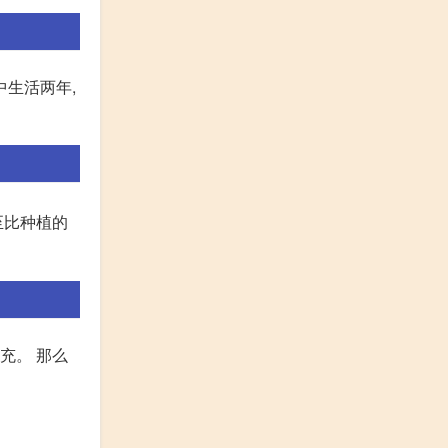
中生活两年,
至比种植的
充。 那么