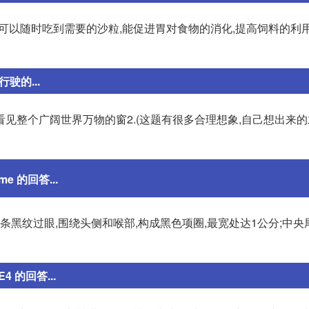
鸡可以随时吃到需要的沙粒,能促进胃对食物的消化,提高饲料的利用
驶的...
能看见整个广阔世界万物的窗2.(这题有很多合理想象,自己想出来的
e 的回答...
条黑纹过眼,围绕头侧和喉部,构成黑色项圈,最宽处达1公分;中
 的回答...