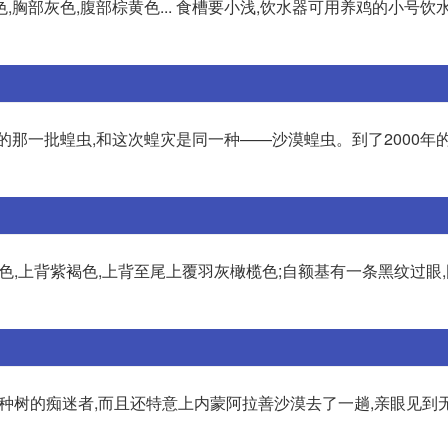
胸部灰色,腹部棕黄色... 食槽要小浅,饮水器可用养鸡的小号饮
的那一批蝗虫,和这次蝗灾是同一种——沙漠蝗虫。到了2000年的
克.雌雄同色,上背紫褐色,上背至尾上覆羽灰橄榄色;自额基有一条黑纹过眼
种树的痴迷者,而且还特意上内蒙阿拉善沙漠去了一趟,亲眼见到