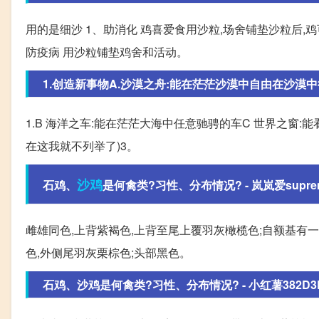
用的是细沙 1、助消化 鸡喜爱食用沙粒,场舍铺垫沙粒后,
防疫病 用沙粒铺垫鸡舍和活动。
1.创造新事物A.沙漠之舟:能在茫茫沙漠中自由在沙漠中行
1.B 海洋之车:能在茫茫大海中任意驰骋的车C 世界之窗:
在这我就不列举了)3。
沙鸡
石鸡、
是何禽类?习性、分布情况? - 岚岚爱suprem
雌雄同色,上背紫褐色,上背至尾上覆羽灰橄榄色;自额基有一
色,外侧尾羽灰栗棕色;头部黑色。
石鸡、沙鸡是何禽类?习性、分布情况? - 小红薯382D3E4