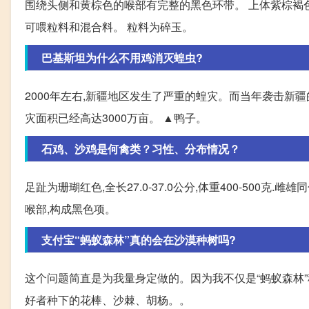
围绕头侧和黄棕色的喉部有完整的黑色环带。 上体紫棕褐色,
可喂粒料和混合料。 粒料为碎玉。
巴基斯坦为什么不用鸡消灭蝗虫?
2000年左右,新疆地区发生了严重的蝗灾。而当年袭击新疆
灾面积已经高达3000万亩。 ▲鸭子。
石鸡、沙鸡是何禽类？习性、分布情况？
足趾为珊瑚红色,全长27.0-37.0公分,体重400-500
喉部,构成黑色项。
支付宝“蚂蚁森林”真的会在沙漠种树吗?
这个问题简直是为我量身定做的。因为我不仅是“蚂蚁森林”
好者种下的花棒、沙棘、胡杨。。