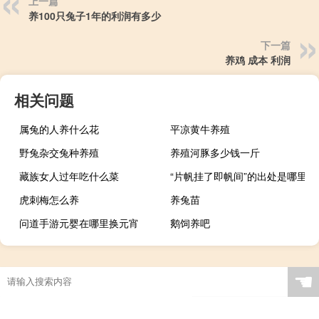
上一篇
养100只兔子1年的利润有多少
下一篇
养鸡 成本 利润
相关问题
属兔的人养什么花
平凉黄牛养殖
野兔杂交兔种养殖
养殖河豚多少钱一斤
藏族女人过年吃什么菜
“片帆挂了即帆间”的出处是哪里
虎刺梅怎么养
养兔苗
问道手游元婴在哪里换元宵
鹅饲养吧
☚