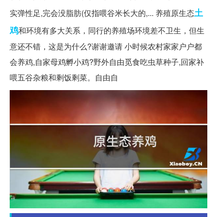
土
实弹性足,完会没脂肪(仅指喂谷米长大的,... 养殖原生态
鸡
和环境有多大关系，同行的养殖场环境差不卫生，但生
意还不错，这是为什么?谢谢邀请 小时候农村家家户户都
会养鸡,自家母鸡孵小鸡?野外自由觅食吃虫草种子,回家补
喂五谷杂粮和剩饭剩菜。自由自