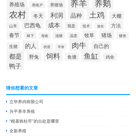
养羊
养鹅
养殖场
养猪场
养殖户
农村
土鸡
利润
品种
冬天
大棚
成本
巴西龟
方法
山羊
我是
技术
放在
猪场
春节
牧草
林下
池塘
猪舍
温度
母猪
肉牛
的人
自己的
生猪
的是
羊舍
鱼缸
饲料
都是
野兔
鱼塘
鸡舍
鸭子
猜你想看的文章
立华养鸡有限公司
兴平养羊养殖
“根基铁柱牢”的出处是哪里
全新养殖