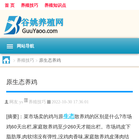
首 页
养殖技巧
养殖知识点
网站导航
>
养殖技巧
>
原生态养鸡
原生态养鸡
养殖技巧
网友:
ys
2022-10-30 17:36:01
生态
[摘要]：菜市场卖的鸡与原
散养鸡的区别是什么?市场
鸡60天出栏,家庭散养鸡至少260天才能出栏。市场鸡皮下
脂肪厚,肉软绵没有弹性,没鸡肉香味,家庭散养鸡皮薄肉结