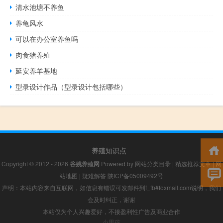
清水池塘不养鱼
养龟风水
可以在办公室养鱼吗
肉食猪养殖
延安养羊基地
型录设计作品（型录设计包括哪些）
养殖知识点
Copyright © 2012 - 2026
谷姚养殖网
Powered by
网站分类目录
|
精选推荐文章
|
网
站地图
|
疑难解答
陕ICP备05009492号
声明：本站内容来自互联网，如信息有错误可发邮件到f_fb#foxmail.com说明，我们
会及时纠正，谢谢
本站仅为个人兴趣爱好，不接盈利性广告及商业合作
小男孩