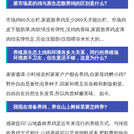
菜市场卖的鸡与原生态散养鸡的区别是什么?
市场鸡60天出栏,家庭散养鸡至少260天才能出栏。市场鸡
皮下脂肪厚,肉软绵没有弹性,没鸡肉香味,家庭散养鸡皮薄
肉结实弹性足,完会没脂肪(仅指喂谷米长大的,...
养殖原生态土鸡和环境有多大关系，同行的养殖场
环境差不卫生，但生意还不错，这是为什么?
谢谢邀请 小时候农村家家户户都会养鸡,自家母鸡孵小鸡?
野外自由觅食吃虫草种子,回家补喂五谷杂粮和剩饭剩菜。
自由自在自然生长发育,所以肉质鲜嫩美味。 如今。
我现在准备养鸡，养在山上树林里要怎样养?
感谢提问! 山地森林养鸡是近年来流行的养殖方式。与传统
的养鸡方式相比,山鸡养殖可以节省饲料成本,肥料费和病虫