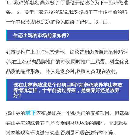
1、养鸡的说说, 高兴极了,于是便开始收心为下一批鸡做准
备。 2、关于自家养鸡的说说,我又想起了三十多年前的那
一个中秋节,初秋凉凉的轻风吹醒了记忆。 3、山。
生态土鸡的市场前景如何?
在市场推广上主打生态情怀。 建议选用肉蛋兼用品种鸡饲
养,在土鸡鸡肉品牌推广的时候,同时推广土鸡蛋。树立优良
品质的品牌形象。 本人是返乡种,养殖人员,现在农村。
现在山林养殖业是个好项目吗?如养鸡或养羊山林放
养情况怎样，十年前搞过养殖，是圈养好还是放养
好?
林下
搞山林的
养殖,是现在一个很热门的养殖项目。但选择
在山林养鸡或者养羊,均会受到林地环境的制约。否则就要
对林地现有环境进行改造,否则是不适合进行林下养。