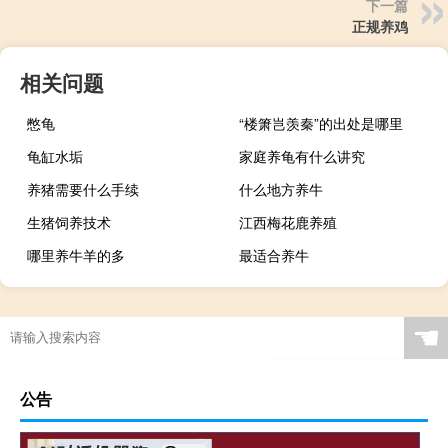
下一篇
正规养鸡
相关问题
憋龟
“楼箫岂羡秦”的出处是哪里
龟缸水垢
家庭养龟有什么讲究
养猪需要什么手续
什么地方养牛
生猪饲养技术
江西梅花鹿养殖
哪里养牛羊的多
最适合养牛
☚
公告