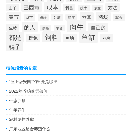
成本
巴西龟
方法
山羊
我是
技术
放在
猪场
春节
牧草
林下
池塘
猪舍
温度
母猪
肉牛
的人
自己的
生猪
的是
羊舍
鱼缸
饲料
都是
野兔
鱼塘
鸡舍
鸭子
猜你想看的文章
“座上辞安国”的出处是哪里
2022年养鸡前景如何
生态养猪
牛年养牛
农村怎样养鹅
广东地区适合养殖什么