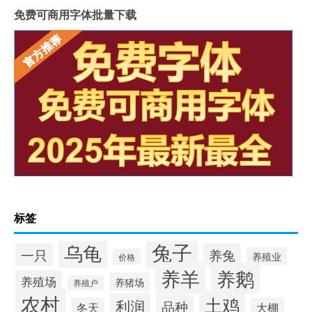
免费可商用字体批量下载
标签
兔子
乌龟
一只
养兔
养殖业
价格
养羊
养鹅
养殖场
养猪场
养殖户
农村
土鸡
利润
品种
冬天
大棚