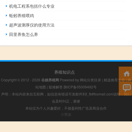
机电工程系包括什么专业
蚯蚓养殖喂鸡
超声波测厚仪的使用方法
田里养鱼怎么养
养殖知识点
Copyright © 2012 - 2026
谷姚养殖网
Powered by
网站分类目录
|
精选推荐文章
|
网
站地图
|
疑难解答
陕ICP备05009492号
声明：本站内容来自互联网，如信息有错误可发邮件到f_fb#foxmail.com说明，我们
会及时纠正，谢谢
本站仅为个人兴趣爱好，不接盈利性广告及商业合作
小男孩