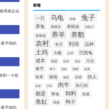
标签
豪猪养殖企业
兔子
乌龟
一只
价格
养兔
养殖场
养殖业
养殖户
养羊
养鹅
养猪场
农村
利润
备案手续的
品种
冬天
土鸡
巴西龟
大棚
山羊
成本
方法
我是
技术
放在
春节
林下
池塘
温度
母猪
,收割一大批
的人
猪场
牧草
生猪
猪舍
肉牛
自己的
的是
羊舍
饲料
都是
野兔
鱼塘
鱼缸
鸭子
鸡舍
备案手续的