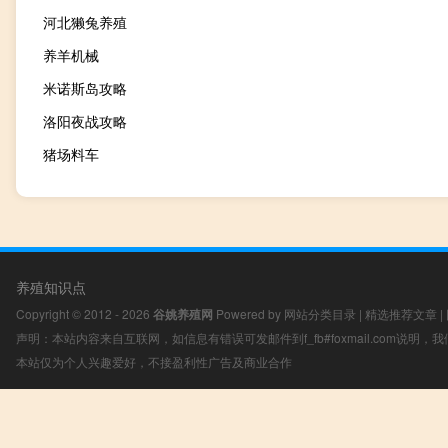
河北獭兔养殖
养羊机械
米诺斯岛攻略
洛阳夜战攻略
猪场料车
养殖知识点
Copyright © 2012 - 2026
谷姚养殖网
Powered by
网站分类目录
|
精选推荐文章
|
声明：本站内容来自互联网，如信息有错误可发邮件到f_fb#foxmail.com说明
本站仅为个人兴趣爱好，不接盈利性广告及商业合作