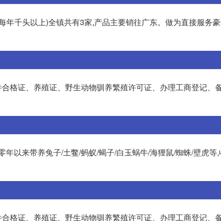
每年千头以上)全镇共有3家,产品主要销往广东。做为直接服务
件合格证、养殖证、野生动物驯养繁殖许可证、办理工商登记、
以来带养兔子/土鳖/蚂蚁/蝎子/白玉蜗牛/海狸鼠/蜘蛛/壁虎等
件合格证、养殖证、野生动物驯养繁殖许可证、办理工商登记、