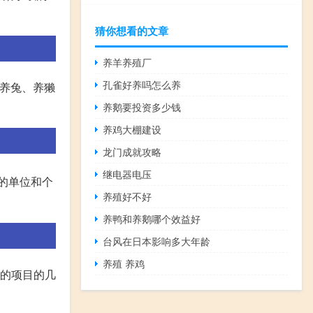
猜你想看的文章
养羊养殖厂
孔雀好养吗怎么养
、养兔、养獭
养鹅要投资多少钱
养鸡大棚建设
龙门成就攻略
继电器电压
的单位和个
养殖好不好
养鸭和养鹅哪个效益好
台风在日本影响多大年龄
养殖 养鸡
件的项目的几