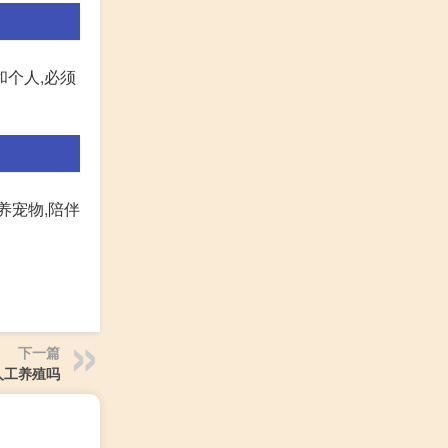
个人,必须
养宠物,陪伴
下一篇
人工养殖吗