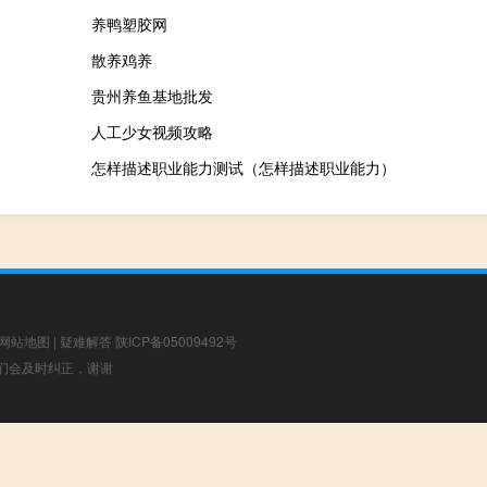
养鸭塑胶网
散养鸡养
贵州养鱼基地批发
人工少女视频攻略
怎样描述职业能力测试（怎样描述职业能力）
网站地图
|
疑难解答
陕ICP备05009492号
，我们会及时纠正，谢谢